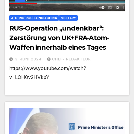
A-C-RIC-RUSSIAINDIACHINA
MILITARY
RUS-Operation „undenkbar“:
Zerstörung von UK+FRA-Atom-
Waffen innerhalb eines Tages
3. JUNI 2024
CHEF- REDAKTEUR
https://www.youtube.com/watch?
v=LQH0v2HVkpY