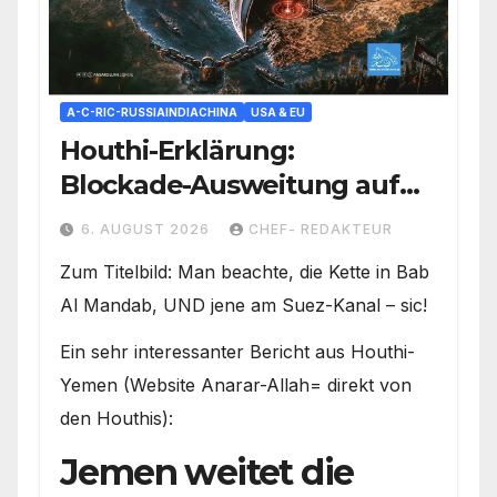
A-C-RIC-RUSSIAINDIACHINA
USA & EU
Houthi-Erklärung:
Blockade-Ausweitung auf
Suez-Kanal/ Saudis unter
6. AUGUST 2026
CHEF- REDAKTEUR
Beschuss/ Kampf um die
Zum Titelbild: Man beachte, die Kette in Bab
Rote-Meer-Kontrolle voll
Al Mandab, UND jene am Suez-Kanal – sic!
entbrannt
Ein sehr interessanter Bericht aus Houthi-
Yemen (Website Anarar-Allah= direkt von
den Houthis):
Jemen weitet die