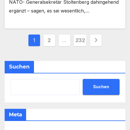
NATO- Generalsekretär Stoltenberg dahingehend
ergänzt – sagen, es sei wesentlich,…
Seitennummerierung
1
2
…
232
der
Beiträge
Suchen
Suchen
Meta