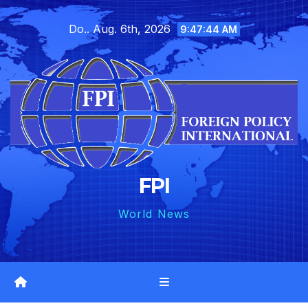
Skip
Do.. Aug. 6th, 2026
to
9:47:46 AM
content
FPI
World News