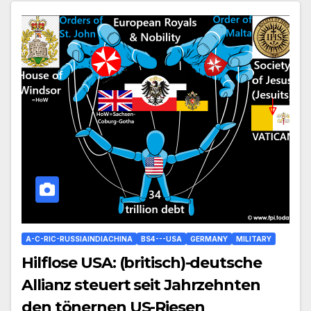
A-C-RIC-RUSSIAINDIACHINA
BS4---USA
GERMANY
MILITARY
Hilflose USA: (britisch)-deutsche
Allianz steuert seit Jahrzehnten
den tönernen US-Riesen