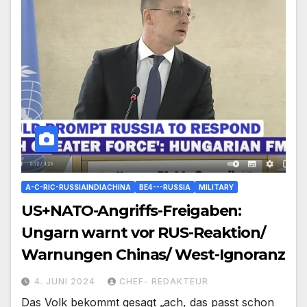
A-C-RIC-RUSSIAINDIACHINA
BE4---RUSSIA
MILITARY
US+NATO-Angriffs-Freigaben:
Ungarn warnt vor RUS-Reaktion/
Warnungen Chinas/ West-Ignoranz
4. JUNI 2024
CHEF- REDAKTEUR
Das Volk bekommt gesagt „ach, das passt schon