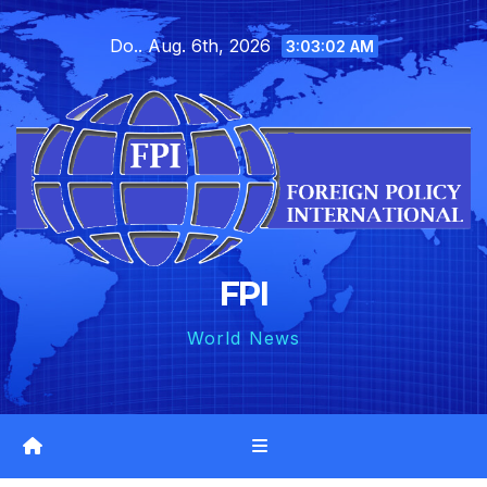
Skip
Do.. Aug. 6th, 2026
to
3:03:04 AM
content
FPI
World News