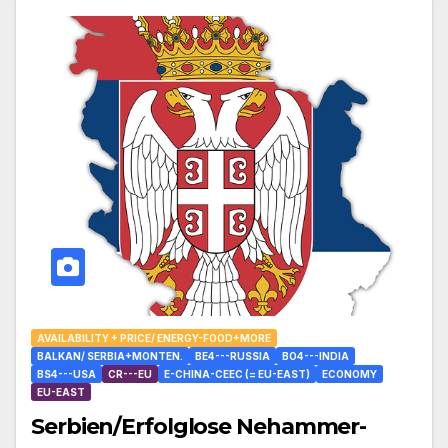
AVAILABILITY + PRICE/ ENERGY-FOOD+MORE
BALKAN/ SERBIA+MONTEN.
BE4---RUSSIA
BO4---INDIA
BS4---USA
CR---EU
E-CHINA-CEEC (= EU-EAST)
ECONOMY
EU-EAST
Serbien/Erfolglose Nehammer-