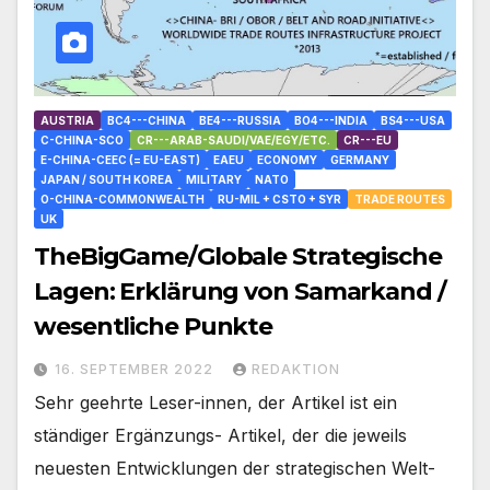
AUSTRIA
BC4---CHINA
BE4---RUSSIA
BO4---INDIA
BS4---USA
C-CHINA-SCO
CR---ARAB-SAUDI/VAE/EGY/ETC.
CR---EU
E-CHINA-CEEC (= EU-EAST)
EAEU
ECONOMY
GERMANY
JAPAN / SOUTH KOREA
MILITARY
NATO
O-CHINA-COMMONWEALTH
RU-MIL + CSTO + SYR
TRADE ROUTES
UK
TheBigGame/Globale Strategische
Lagen: Erklärung von Samarkand /
wesentliche Punkte
16. SEPTEMBER 2022
REDAKTION
Sehr geehrte Leser-innen, der Artikel ist ein
ständiger Ergänzungs- Artikel, der die jeweils
neuesten Entwicklungen der strategischen Welt-