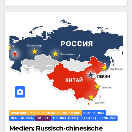
AVAILABILITY + PRICE/ ENERGY-FOOD+MORE
BC4---CHINA
BE4---RUSSIA
CR---EU
E-CHINA-CEEC (= EU-EAST)
ECONOMY
Medien: Russisch-chinesische