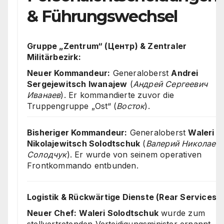
& Führungswechsel
Gruppe „Zentrum“ (Центр) & Zentraler
Militärbezirk:
Neuer Kommandeur:
Generaloberst
Andrei
Sergejewitsch Iwanajew
(
Андрей Сергеевич
Иванаев
). Er kommandierte zuvor die
Truppengruppe „Ost“ (
Восток
).
Bisheriger Kommandeur:
Generaloberst
Waleri
Nikolajewitsch Solodtschuk
(
Валерий Николаев
Солодчук
). Er wurde von seinem operativen
Frontkommando entbunden.
Logistik & Rückwärtige Dienste (Rear Services):
Neuer Chef:
Waleri Solodtschuk
wurde zum