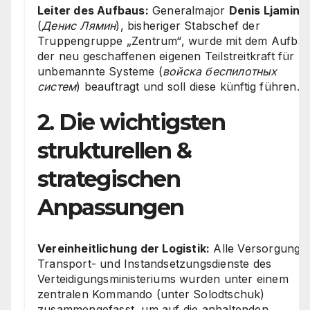
Leiter des Aufbaus:
Generalmajor
Denis Ljamin
(
Денис Лямин
), bisheriger Stabschef der
Truppengruppe „Zentrum“, wurde mit dem Aufba
der neu geschaffenen eigenen Teilstreitkraft für
unbemannte Systeme (
войска беспилотных
систем
) beauftragt und soll diese künftig führen.
2. Die wichtigsten
strukturellen &
strategischen
Anpassungen
Vereinheitlichung der Logistik:
Alle Versorgungs-
Transport- und Instandsetzungsdienste des
Verteidigungsministeriums wurden unter einem
zentralen Kommando (unter Solodtschuk)
zusammengefasst, um auf die anhaltenden