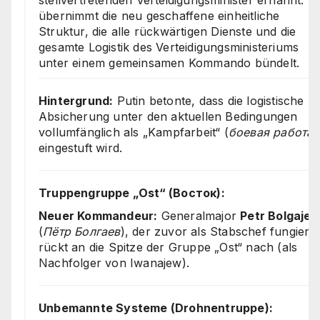
stellvertretenden Verteidigungsminister ernannt. E
übernimmt die neu geschaffene einheitliche
Struktur, die alle rückwärtigen Dienste und die
gesamte Logistik des Verteidigungsministeriums
unter einem gemeinsamen Kommando bündelt.
Hintergrund:
Putin betonte, dass die logistische
Absicherung unter den aktuellen Bedingungen
vollumfänglich als „Kampfarbeit“ (
боевая работа
)
eingestuft wird.
Truppengruppe „Ost“ (Восток):
Neuer Kommandeur:
Generalmajor
Petr Bolgaje
(
Пётр Болгаев
), der zuvor als Stabschef fungierte
rückt an die Spitze der Gruppe „Ost“ nach (als
Nachfolger von Iwanajew).
Unbemannte Systeme (Drohnentruppe):