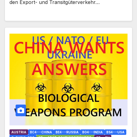
den Export- und Transitgüterverkehr…
AUSTRIA
BC4---CHINA
BE4---RUSSIA
BO4---INDIA
BS4---USA