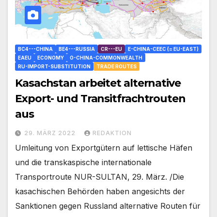
BC4---CHINA
BE4---RUSSIA
CR---EU
E-CHINA-CEEC (= EU-EAST)
EAEU
ECONOMY
O-CHINA-COMMONWEALTH
RU-IMPORT-SUBSTITUTION
TRADE ROUTES
Kasachstan arbeitet alternative
Export- und Transitfrachtrouten
aus
29. MÄRZ 2022
REDAKTION
Umleitung von Exportgütern auf lettische Häfen
und die transkaspische internationale
Transportroute NUR-SULTAN, 29. März. /Die
kasachischen Behörden haben angesichts der
Sanktionen gegen Russland alternative Routen für