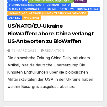
C-CHINA-SCO
CR---ARAB-SAUDI/VAE/EGY/ETC.
CR---EU
E-CHINA-CEEC (= EU-EAST)
GERMANY
NATO
O-CHINA-COMMONWEALTH
RU-MIL + CSTO + SYR
RUSSIA & CHINA
UKRAINE / ABC-WEAPONS / HUMAN TRAFFICKING / GENOCIDE
USA & EU
WAR CRIMES
US/NATO/EU-Ukraine
BioWaffenLabore: China verlangt
US-Antworten zu BioWaffen
19. MÄRZ 2022
REDAKTION
Die chinesische Zeitung China Daily mit einem
Artikel, hier die deutsche Übersetzung: Die
jüngsten Enthüllungen über die biologischen
Militäraktivitäten der USA in der Ukraine haben
weithin Besorgnis ausgelöst, aber sie…