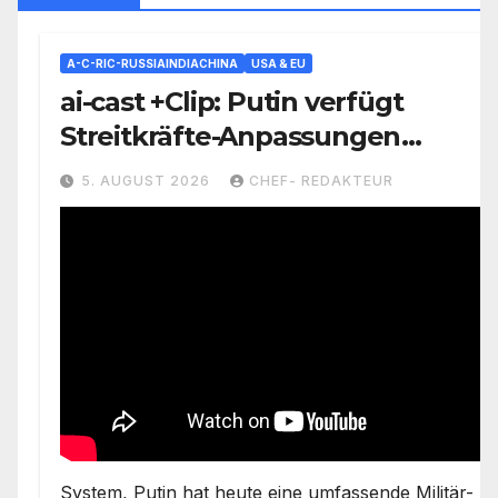
A-C-RIC-RUSSIAINDIACHINA
USA & EU
ai-cast +Clip: Putin verfügt
Streitkräfte-Anpassungen
(=Lehren aus UKR-Krieg)=
5. AUGUST 2026
CHEF- REDAKTEUR
Unbemannte Systeme nun als
Teilstreitkraft, etc.
System, Putin hat heute eine umfassende Militär-