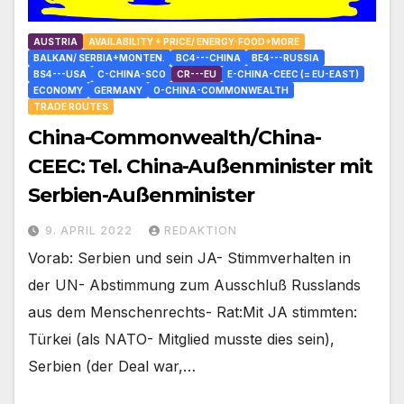
AUSTRIA
AVAILABILITY + PRICE/ ENERGY-FOOD+MORE
BALKAN/ SERBIA+MONTEN.
BC4---CHINA
BE4---RUSSIA
BS4---USA
C-CHINA-SCO
CR---EU
E-CHINA-CEEC (= EU-EAST)
ECONOMY
GERMANY
O-CHINA-COMMONWEALTH
TRADE ROUTES
China-Commonwealth/China-
CEEC: Tel. China-Außenminister mit
Serbien-Außenminister
9. APRIL 2022
REDAKTION
Vorab: Serbien und sein JA- Stimmverhalten in
der UN- Abstimmung zum Ausschluß Russlands
aus dem Menschenrechts- Rat:Mit JA stimmten:
Türkei (als NATO- Mitglied musste dies sein),
Serbien (der Deal war,…