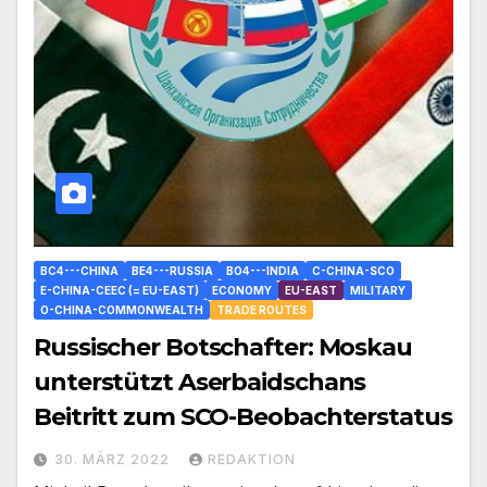
BC4---CHINA
BE4---RUSSIA
BO4---INDIA
C-CHINA-SCO
E-CHINA-CEEC (= EU-EAST)
ECONOMY
EU-EAST
MILITARY
O-CHINA-COMMONWEALTH
TRADE ROUTES
Russischer Botschafter: Moskau
unterstützt Aserbaidschans
Beitritt zum SCO-Beobachterstatus
30. MÄRZ 2022
REDAKTION