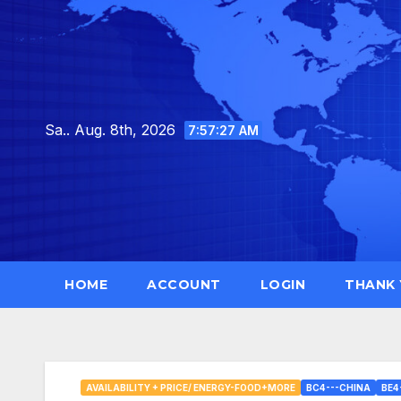
Skip
to
content
Sa.. Aug. 8th, 2026
7:57:28 AM
HOME
ACCOUNT
LOGIN
THANK
AVAILABILITY + PRICE/ ENERGY-FOOD+MORE
BC4---CHINA
BE4