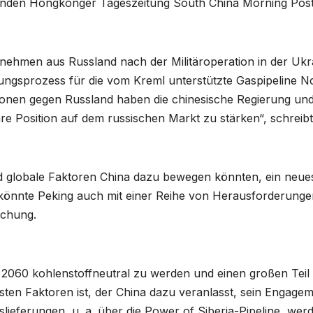
hrenden Hongkonger Tageszeitung South China Morning Pos
nehmen aus Russland nach der Militäroperation in der Ukr
rungsprozess für die vom Kreml unterstützte Gaspipeline N
onen gegen Russland haben die chinesische Regierung und
re Position auf dem russischen Markt zu stärken“, schreibt
nd globale Faktoren China dazu bewegen könnten, ein neue
könnte Peking auch mit einer Reihe von Herausforderunge
ichung.
s 2060 kohlenstoffneutral zu werden und einen großen Teil
sten Faktoren ist, der China dazu veranlasst, sein Engage
lieferungen, u. a. über die Power of Siberia-Pipeline, wer