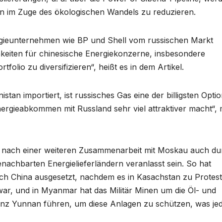
n im Zuge des ökologischen Wandels zu reduzieren.
rgieunternehmen wie BP und Shell vom russischen Markt
hkeiten für chinesische Energiekonzerne, insbesondere
tfolio zu diversifizieren“, heißt es in dem Artikel.
tan importiert, ist russisches Gas eine der billigsten Opti
ergieabkommen mit Russland sehr viel attraktiver macht“, 
s nach einer weiteren Zusammenarbeit mit Moskau auch du
benachbarten Energielieferländern veranlasst sein. So hat
ach China ausgesetzt, nachdem es in Kasachstan zu Protes
ar, und in Myanmar hat das Militär Minen um die Öl- und
rovinz Yunnan führen, um diese Anlagen zu schützen, was je