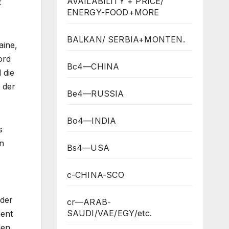
AVAILABILITY + PRICE/
t
ENERGY-FOOD+MORE
BALKAN/ SERBIA+MONTEN.
aine,
ord
Bc4—CHINA
 die
 der
Be4—RUSSIA
Bo4—INDIA
s
n
Bs4—USA
c-CHINA-SCO
 der
cr—ARAB-
SAUDI/VAE/EGY/etc.
ment
den