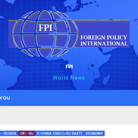
FPI
World News
 YOU
---RUSSIA
CR---EU
E-CHINA-CEEC (= EU-EAST)
ECONOMY