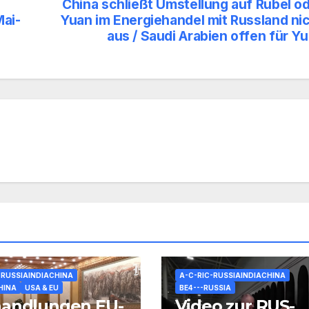
China schließt Umstellung auf Rubel o
Mai-
Yuan im Energiehandel mit Russland ni
aus / Saudi Arabien offen für Y
-RUSSIAINDIACHINA
A-C-RIC-RUSSIAINDIACHINA
HINA
USA & EU
BE4---RUSSIA
handlungen EU-
Video zur RUS-