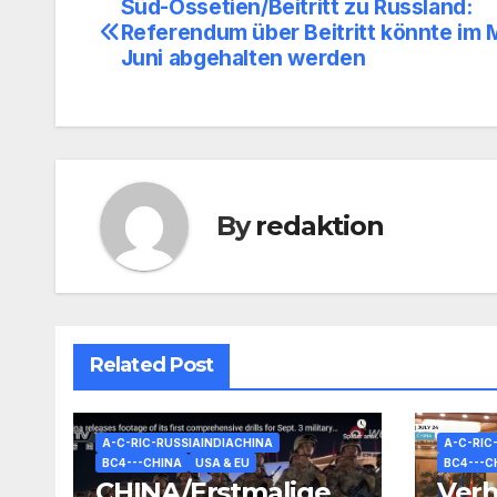
Süd-Ossetien/Beitritt zu Russland:
Beitragsnavigation
Referendum über Beitritt könnte im 
Juni abgehalten werden
By
redaktion
Related Post
A-C-RIC-RUSSIAINDIACHINA
A-C-RIC
BC4---CHINA
USA & EU
BC4---C
CHINA/Erstmalige
Ver