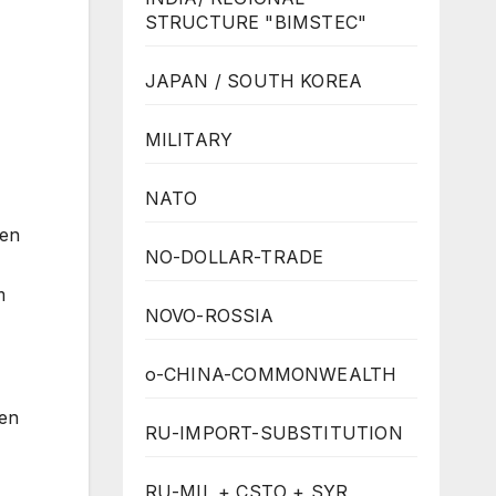
STRUCTURE "BIMSTEC"
JAPAN / SOUTH KOREA
MILITARY
NATO
men
NO-DOLLAR-TRADE
m
NOVO-ROSSIA
o-CHINA-COMMONWEALTH
ien
RU-IMPORT-SUBSTITUTION
RU-MIL + CSTO + SYR