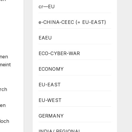
cr—EU
e-CHINA-CEEC (= EU-EAST)
EAEU
ECO-CYBER-WAR
onen
meint
ECONOMY
EU-EAST
rch
EU-WEST
ten
GERMANY
doch
INDIA/ REGIONAL