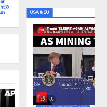
der
cht
USA & EU
uan