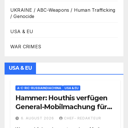
UKRAINE / ABC-Weapons / Human Trafficking
/ Genocide
USA & EU
WAR CRIMES
USA & EU
A-C-RIC-RUSSIAINDIACHINA
USA & EU
Hammer: Houthis verfügen
General-Mobilmachung für
Saudi-Krieg= Kampf um
6. AUGUST 2026
CHEF- REDAKTEUR
Vorherrschaft auf der