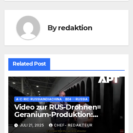
By
redaktion
Related Post
A-C-RIC-RUSSIAINDIACHINA
BE4---RUSSIA
Video zur RUS-Drohnen=
Geranium-Produktion:
Interessante Zahlen und
JULI 21, 2025
CHEF- REDAKTEUR
Fakten