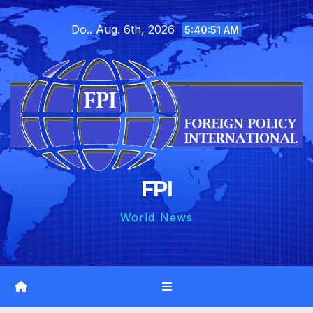
Skip
Do.. Aug. 6th, 2026
to
5:40:52 AM
content
FPI
World News