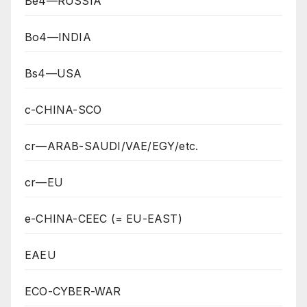
Be4—RUSSIA
Bo4—INDIA
Bs4—USA
c-CHINA-SCO
cr—ARAB-SAUDI/VAE/EGY/etc.
cr—EU
e-CHINA-CEEC (= EU-EAST)
EAEU
ECO-CYBER-WAR