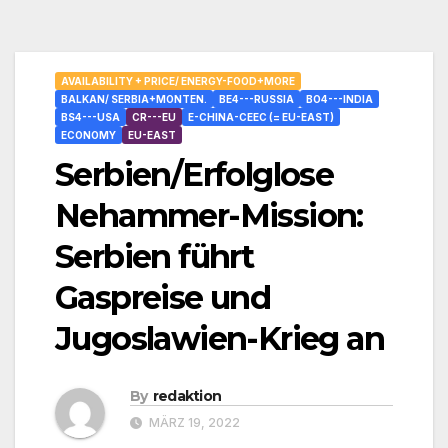
AVAILABILITY + PRICE/ ENERGY-FOOD+MORE
BALKAN/ SERBIA+MONTEN.
BE4---RUSSIA
BO4---INDIA
BS4---USA
CR---EU
E-CHINA-CEEC (= EU-EAST)
ECONOMY
EU-EAST
Serbien/Erfolglose
Nehammer-Mission:
Serbien führt
Gaspreise und
Jugoslawien-Krieg an
By
redaktion
MÄRZ 19, 2022