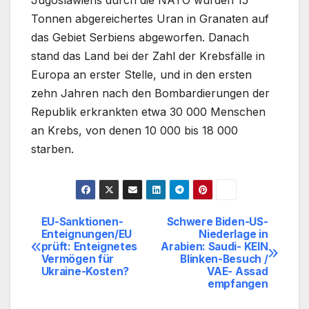
Jugoslawiens durch die NATO wurden 15
Tonnen abgereichertes Uran in Granaten auf
das Gebiet Serbiens abgeworfen. Danach
stand das Land bei der Zahl der Krebsfälle in
Europa an erster Stelle, und in den ersten
zehn Jahren nach den Bombardierungen der
Republik erkrankten etwa 30 000 Menschen
an Krebs, von denen 10 000 bis 18 000
starben.
EU-Sanktionen-
Schwere Biden-US-
Beitragsnavigation
Enteignungen/EU
Niederlage in
prüft: Enteignetes
Arabien: Saudi- KEIN
Vermögen für
Blinken-Besuch /
Ukraine-Kosten?
VAE- Assad
empfangen