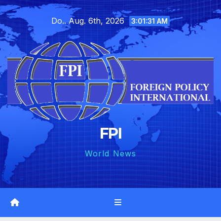
Skip
Do.. Aug. 6th, 2026
to
3:01:32 AM
content
FPI
World News