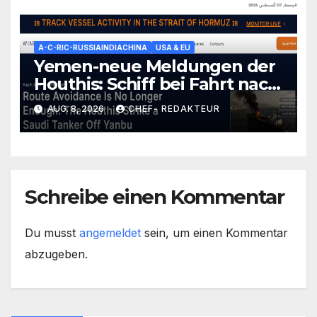
A-C-RIC-RUSSIAINDIACHINA
USA & EU
Yemen-neue Meldungen der
Houthis: Schiff bei Fahrt nach
Saudi-Yanbu-Angegriffen/
AUG. 8, 2026
CHEF- REDAKTEUR
+mehr
Schreibe einen Kommentar
Du musst
angemeldet
sein, um einen Kommentar
abzugeben.