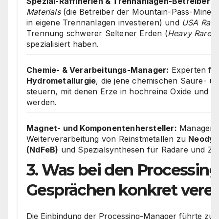
Spezial-Raffinerien & Trennanlagen-Betreiber:
U
Materials
(die Betreiber der Mountain-Pass-Mine in 
in eigene Trennanlagen investieren) und
USA Rare
Trennung schwerer Seltener Erden (
Heavy Rare E
spezialisiert haben.
Chemie- & Verarbeitungs-Manager:
Experten fü
Hydrometallurgie
, die jene chemischen Säure- u
steuern, mit denen Erze in hochreine Oxide und M
werden.
Magnet- und Komponentenhersteller:
Manager a
Weiterverarbeitung von Reinstmetallen zu
Neodym
(NdFeB)
und Spezialsynthesen für Radare und Zie
3. Was bei den Processing
Gesprächen konkret vere
Die Einbindung der Processing-Manager führte zu 