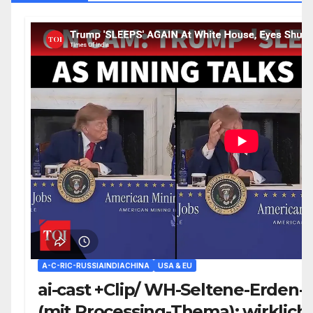
A-C-RIC-RUSSIAINDIACHINA
USA & EU
ai-cast +Clip/ WH-Seltene-Erden-
(mit Processing-Thema): wirklich