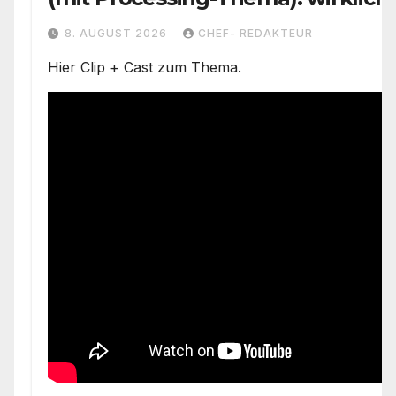
Problemzone nicht erfasst/ Trump
8. AUGUST 2026
CHEF- REDAKTEUR
versäumt nichts)
Hier Clip + Cast zum Thema.