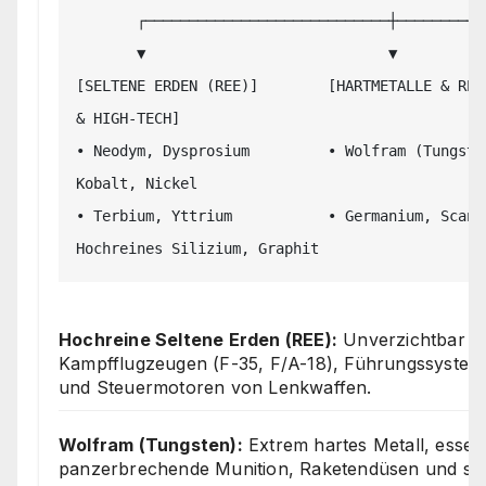
       ┌────────────────────────────┼────────────────────────────┐

       ▼                            ▼                            ▼

[SELTENE ERDEN (REE)]        [HARTMETALLE & REF
& HIGH-TECH]

• Neodym, Dysprosium         • Wolfram (Tungste
Kobalt, Nickel

• Terbium, Yttrium           • Germanium, Scandi
Hochreine Seltene Erden (REE):
Unverzichtbar f
Kampfflugzeugen (F-35, F/A-18), Führungssystem
und Steuermotoren von Lenkwaffen.
Wolfram (Tungsten):
Extrem hartes Metall, essenz
panzerbrechende Munition, Raketendüsen und s