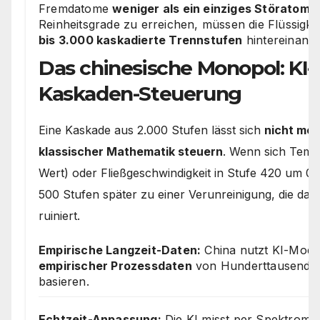
Fremdatome
weniger als ein einziges Störatom
k
Reinheitsgrade zu erreichen, müssen die Flüssigk
bis 3.000 kaskadierte Trennstufen
hintereinand
Das chinesische Monopol: KI-
Kaskaden-Steuerung
Eine Kaskade aus 2.000 Stufen lässt sich
nicht meh
klassischer Mathematik steuern
. Wenn sich Temp
Wert) oder Fließgeschwindigkeit in Stufe 420 um 0,
500 Stufen später zu einer Verunreinigung, die da
ruiniert.
Empirische Langzeit-Daten:
China nutzt KI-Model
empirischer Prozessdaten
von Hunderttausende
basieren.
Echtzeit-Anpassung:
Die KI misst per Spektromet