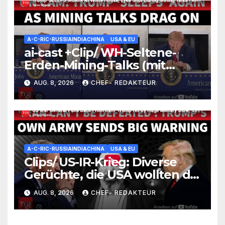
A-C-RIC-RUSSIAINDIACHINA
USA & EU
ai-cast +Clip/ WH-Seltene-
Erden-Mining-Talks (mit
Processing-Thema): wirkliche
AUG. 8, 2026
CHEF- REDAKTEUR
REE-5n+-Problemzone nicht
erfasst/ Trump nickt ein (und
versäumt nichts)
A-C-RIC-RUSSIAINDIACHINA
USA & EU
Clips/ US-IR-Krieg: Diverse
Gerüchte, die USA wollten die
Lage irgendwie einfrieren
AUG. 8, 2026
CHEF- REDAKTEUR
(wüssten aber nicht wie)/
+mehr