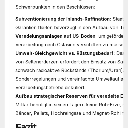
Schwerpunkten in den Beschlüssen:
Subventionierung der Inlands-Raffination:
Staatli
Garantien fließen bevorzugt in den Aufbau von
Tre
Veredelungsanlagen auf US-Boden
, um gefördert
Verarbeitung nach Ostasien verschiffen zu müssen.
Umwelt-Gleichgewicht vs. Rüstungsbedarf:
Das c
von Seltenerderzen erfordert den Einsatz von Säuren
schwach radioaktive Rückstände (Thorium/Uran). H
Sonderregelungen und vereinfachte Umweltauflage
Verarbeitungsbetriebe diskutiert.
Aufbau strategischer Reserven für veredelte En
Militär benötigt in seinen Lagern keine Roh-Erze, s
Bänder, Pellets, Hochreingase und Magnet-Rohling
Fazit