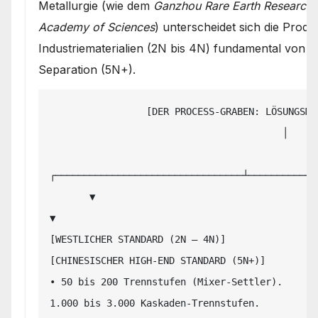
Metallurgie (wie dem
Ganzhou Rare Earth Research I
Academy of Sciences
) unterscheidet sich die Prod
Industriematerialien (2N bis 4N) fundamental von d
Separation (5N+).
                 [DER PROCESS-GRABEN: LÖSUNGSMITTELEXTRAKTION (SX)]

                                         │

┌─────────────────────────────────┴────────────
       ▼                                                                   
▼

[WESTLICHER STANDARD (2N – 4N)]                                 
[CHINESISCHER HIGH-END STANDARD (5N+)]

• 50 bis 200 Trennstufen (Mixer-Settler).      
1.000 bis 3.000 Kaskaden-Trennstufen.
