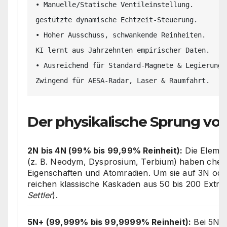
• Manuelle/Statische Ventileinstellung.        
gestützte dynamische Echtzeit-Steuerung.

• Hoher Ausschuss, schwankende Reinheiten.     
KI lernt aus Jahrzehnten empirischer Daten.

• Ausreichend für Standard-Magnete & Legierunge
Der physikalische Sprung vo
2N bis 4N (99% bis 99,99% Reinheit):
Die Elemen
(z. B. Neodym, Dysprosium, Terbium) haben chem
Eigenschaften und Atomradien. Um sie auf 3N ode
reichen klassische Kaskaden aus 50 bis 200 Extrak
Settler
).
5N+ (99,999% bis 99,9999% Reinheit):
Bei 5N+ 