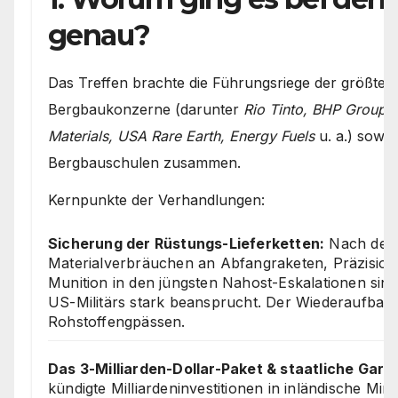
genau?
Das Treffen brachte die Führungsriege der größten
Bergbaukonzerne (darunter
Rio Tinto, BHP Group
Materials, USA Rare Earth, Energy Fuels
u. a.) sowie
Bergbauschulen zusammen.
Kernpunkte der Verhandlungen:
Sicherung der Rüstungs-Lieferketten:
Nach den
Materialverbräuchen an Abfangraketen, Präzisio
Munition in den jüngsten Nahost-Eskalationen sin
US-Militärs stark beansprucht. Der Wiederaufbau s
Rohstoffengpässen.
Das 3-Milliarden-Dollar-Paket & staatliche Gara
kündigte Milliardeninvestitionen in inländische Min