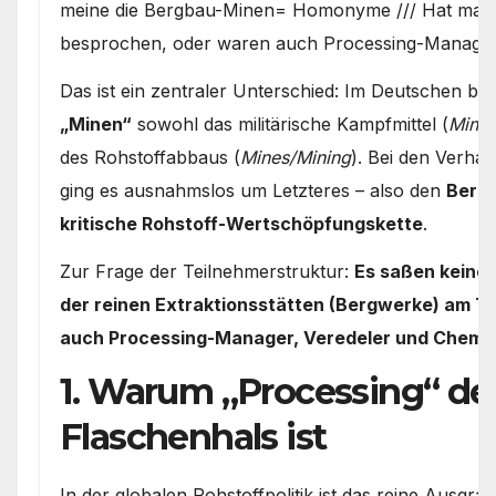
meine die Bergbau-Minen= Homonyme /// Hat man 
besprochen, oder waren auch Processing-Manager
Das ist ein zentraler Unterschied: Im Deutschen 
„Minen“
sowohl das militärische Kampfmittel (
Mine
des Rohstoffabbaus (
Mines/Mining
). Bei den Verha
ging es ausnahmslos um Letzteres – also den
Bergb
kritische Rohstoff-Wertschöpfungskette
.
Zur Frage der Teilnehmerstruktur:
Es saßen keines
der reinen Extraktionsstätten (Bergwerke) am Tis
auch Processing-Manager, Veredeler und Chemie
1. Warum „Processing“ der
Flaschenhals ist
In der globalen Rohstoffpolitik ist das reine Ausgra