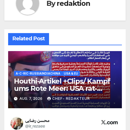
By
redaktion
Related Post
A-C-RIC-RUSSIAINDIACHINA
USA & EU
Houthi-Artikel +Clips/ Kampf
ums Rote Meer: USA rat-
+hilflos, Houthis mit Struktur-
AUG. 7, 2026
CHEF- REDAKTEUR
Angriffen gegen überfordert-
hilflose Saudis