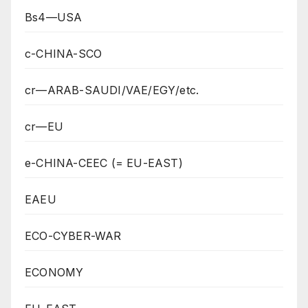
Bs4—USA
c-CHINA-SCO
cr—ARAB-SAUDI/VAE/EGY/etc.
cr—EU
e-CHINA-CEEC (= EU-EAST)
EAEU
ECO-CYBER-WAR
ECONOMY