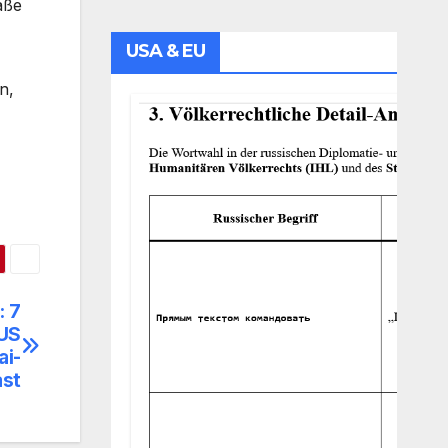
aße
USA & EU
n,
: 7
RUS
ai-
ast