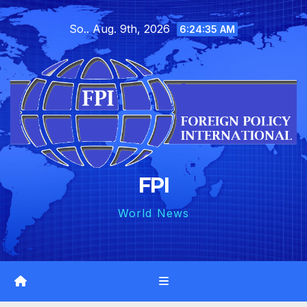
Skip
So.. Aug. 9th, 2026
to
6:24:36 AM
content
FPI
World News