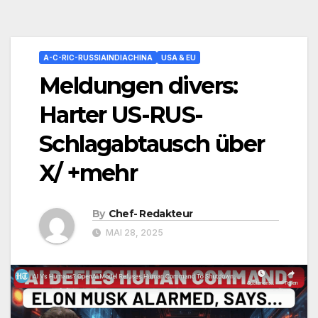
A-C-RIC-RUSSIAINDIACHINA
USA & EU
Meldungen divers:
Harter US-RUS-
Schlagabtausch über
X/ +mehr
By
Chef- Redakteur
MAI 28, 2025