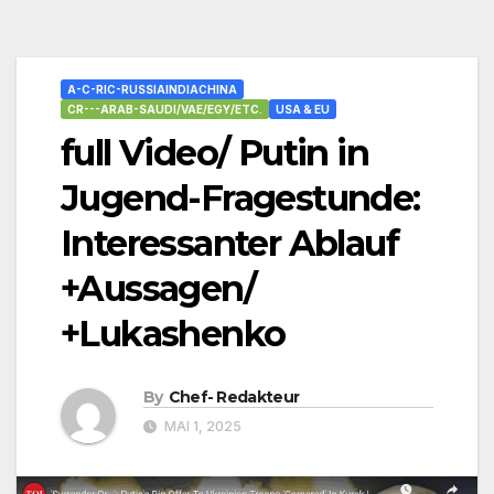
A-C-RIC-RUSSIAINDIACHINA
CR---ARAB-SAUDI/VAE/EGY/ETC.
USA & EU
full Video/ Putin in
Jugend-Fragestunde:
Interessanter Ablauf
+Aussagen/
+Lukashenko
By
Chef- Redakteur
MAI 1, 2025