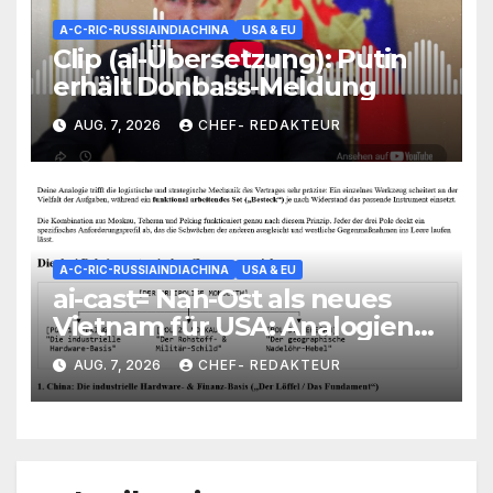
A-C-RIC-RUSSIAINDIACHINA
USA & EU
Clip (ai-Übersetzung): Putin
erhält Donbass-Meldung
AUG. 7, 2026
CHEF- REDAKTEUR
A-C-RIC-RUSSIAINDIACHINA
USA & EU
ai-cast= Nah-Ost als neues
Vietnam für USA: Analogien
verblüffend präzise
AUG. 7, 2026
CHEF- REDAKTEUR