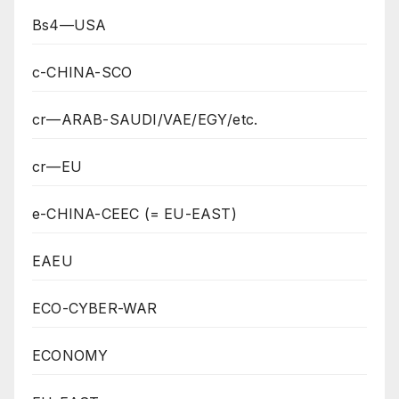
Bs4—USA
c-CHINA-SCO
cr—ARAB-SAUDI/VAE/EGY/etc.
cr—EU
e-CHINA-CEEC (= EU-EAST)
EAEU
ECO-CYBER-WAR
ECONOMY