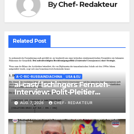
By
Chef- Redakteur
Related Post
A-C-RIC-RUSSIAINDIACHINA
USA & EU
ai-cast/ Ischingers Fernseh-
Interview: Polit-Pleitier
+Total-Versager wird als
AUG. 7, 2026
CHEF- REDAKTEUR
„noch immer“ Prophet
vermarktet/ +mehr