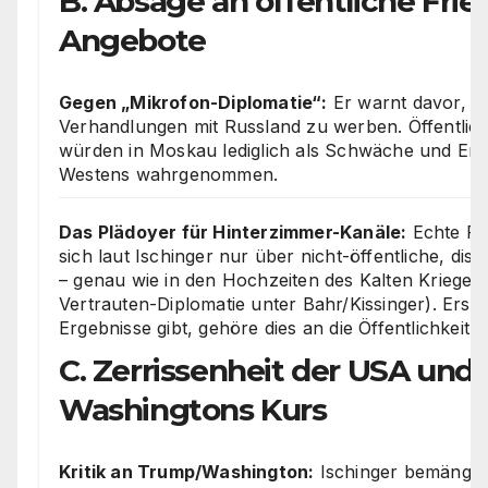
B. Absage an öffentliche Frie
Angebote
Gegen „Mikrofon-Diplomatie“:
Er warnt davor, öf
Verhandlungen mit Russland zu werben. Öffentlic
würden in Moskau lediglich als Schwäche und Er
Westens wahrgenommen.
Das Plädoyer für Hinterzimmer-Kanäle:
Echte For
sich laut Ischinger nur über nicht-öffentliche, disk
– genau wie in den Hochzeiten des Kalten Krieges (
Vertrauten-Diplomatie unter Bahr/Kissinger). Erst
Ergebnisse gibt, gehöre dies an die Öffentlichkeit.
C. Zerrissenheit der USA und K
Washingtons Kurs
Kritik an Trump/Washington:
Ischinger bemängelt