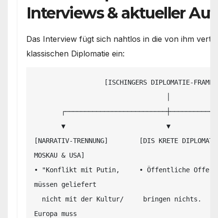
Interviews & aktueller Auft
Das Interview fügt sich nahtlos in die von ihm vert
klassischen Diplomatie ein:
                  [ISCHINGERS DIPLOMATIE-FRAMEWORK]

                                  │

       ┌──────────────────────────┼──────────────────────────┐

       ▼                          ▼                          ▼

[NARRATIV-TRENNUNG]        [DIS KRETE DIPLOMATI
MOSKAU & USA]

• "Konflikt mit Putin,     • Öffentliche Offerte
müssen geliefert 

  nicht mit der Kultur/     bringen nichts.             halten; 
Europa muss 
