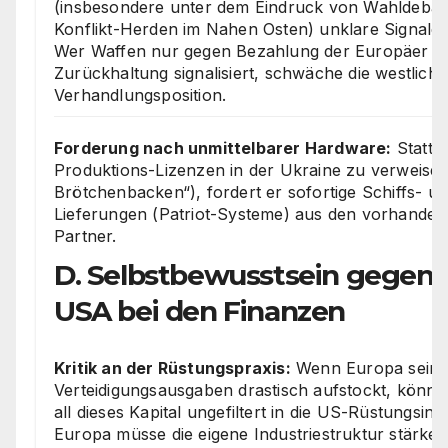
(insbesondere unter dem Eindruck von Wahldebat
Konflikt-Herden im Nahen Osten) unklare Signale
Wer Waffen nur gegen Bezahlung der Europäer lie
Zurückhaltung signalisiert, schwäche die westliche
Verhandlungsposition.
Forderung nach unmittelbarer Hardware:
Statt a
Produktions-Lizenzen in der Ukraine zu verweisen 
Brötchenbacken“), fordert er sofortige Schiffs- u
Lieferungen (Patriot-Systeme) aus den vorhande
Partner.
D. Selbstbewusstsein gegen
USA bei den Finanzen
Kritik an der Rüstungspraxis:
Wenn Europa sein
Verteidigungsausgaben drastisch aufstockt, könne 
all dieses Kapital ungefiltert in die US-Rüstungsindu
Europa müsse die eigene Industriestruktur stärk