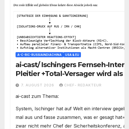
A-C-RIC-RUSSIAINDIACHINA
USA & EU
ai-cast/ Ischingers Fernseh-Intervi
Pleitier +Total-Versager wird als
Prophet vermarktet/ +mehr
7. AUGUST 2026
CHEF- REDAKTEUR
ai-cast zum Thema:
System, Ischinger hat auf Welt ein interview gegeb
mal aus und fasse zusammen, was er gesagt hat= er
zwar nicht mehr Chef der Sicherheitskonferenz, a