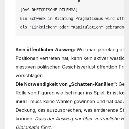
                         ▼

[DAS RHETORISCHE DILEMMA]

Ein Schwenk in Richtung Pragmatismus wird öffent
Kein öffentlicher Ausweg:
Weil man jahrelang öffe
Positionen vertreten hat, kann kein aktiver westlich
massiven politischen Gesichtsverlust öffentlich Fr
vorschlagen.
Die Notwendigkeit von „Schatten-Kanälen“:
Gena
Rolle von Figuren wie Ischinger ins Spiel. Er ist
kein
mehr
, muss keine Wahlen gewinnen und hat dadurch
Deckung, das auszusprechen, was amtierende Staa
können:
Dass der Ausweg nur über vertrauliche Hin
Diplomatie führt.