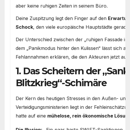
aber keine ruhigen Zeiten in seinem Büro.
Deine Zuspitzung legt den Finger auf den
Erwartun
Schock
, den viele europäische Hauptstädte gerade
Der Unterschied zwischen der „ruhigen Fassade im
dem „Panikmodus hinter den Kulissen“ lässt sich an
Fehlannahmen erklären, die den Akteuren jetzt auf d
1. Das Scheitern der „Sank
Blitzkrieg“-Schimäre
Der Kern des heutigen Stresses in den Außen- und
Verteidigungsministerien liegt in der Fehleinschätz
hatte auf eine
mühelose, rein ökonomische Lösun
Die Illusion:
„Ein paar harte SWIFT-Sanktionen, da