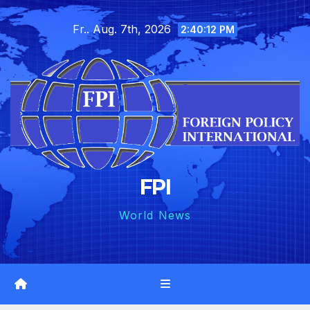
Skip
Fr.. Aug. 7th, 2026
to
2:40:14 PM
content
FPI
World News