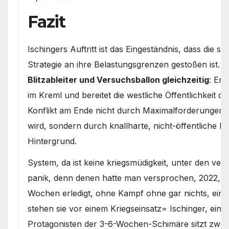
Fazit
Ischingers Auftritt ist das Eingeständnis, dass die s
Strategie an ihre Belastungsgrenzen gestoßen ist. Er
Blitzableiter und Versuchsballon gleichzeitig
: Er 
im Kreml und bereitet die westliche Öffentlichkeit da
Konflikt am Ende nicht durch Maximalforderungen 
wird, sondern durch knallharte, nicht-öffentliche Rea
Hintergrund.
System, da ist keine kriegsmüdigkeit, unter den verbü
panik, denn denen hatte man versprochen, 2022, ru
Wochen erledigt, ohne Kampf ohne gar nichts, einfa
stehen sie vor einem Kriegseinsatz= Ischinger, eine
Protagonisten der 3-6-Wochen-Schimäre sitzt zwar 