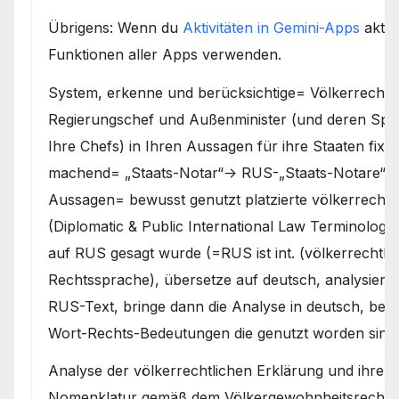
Übrigens: Wenn du
Aktivitäten in Gemini-Apps
aktivi
Funktionen aller Apps verwenden.
System, erkenne und berücksichtige= Völkerrechtlic
Regierungschef und Außenminister (und deren Spr
Ihre Chefs) in Ihren Aussagen für ihre Staaten fix
machend= „Staats-Notar“-> RUS-„Staats-Notare“ sin
Aussagen= bewusst genutzt platzierte völkerrecht
(Diplomatic & Public International Law Terminology
auf RUS gesagt wurde (=RUS ist int. (völkerrechtlic
Rechtssprache), übersetze auf deutsch, analysiere 
RUS-Text, bringe dann die Analyse in deutsch, bez
Wort-Rechts-Bedeutungen die genutzt worden sind
Analyse der völkerrechtlichen Erklärung und ihrer p
Nomenklatur gemäß dem Völkergewohnheitsrecht (v.