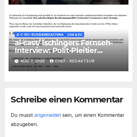
RUS wird NATO angreifen/
+mehr
A-C-RIC-RUSSIAINDIACHINA
USA & EU
ai-cast/ Ischingers Fernseh-
Interview: Polit-Pleitier
+Total-Versager wird als
AUG. 7, 2026
CHEF- REDAKTEUR
„noch immer“ Prophet
vermarktet/ +mehr
Schreibe einen Kommentar
Du musst
angemeldet
sein, um einen Kommentar
abzugeben.