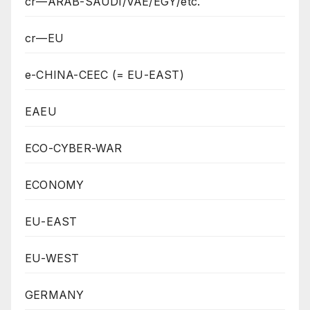
cr—ARAB-SAUDI/VAE/EGY/etc.
cr—EU
e-CHINA-CEEC (= EU-EAST)
EAEU
ECO-CYBER-WAR
ECONOMY
EU-EAST
EU-WEST
GERMANY