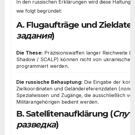
In den russischen Erklärungen wird diese Haltung te
wie folgt begründet:
A. Flugaufträge und Zieldaten
задания
)
Die These:
Präzisionswaffen langer Reichweite 
Shadow / SCALP) können nicht von ukrainischen S
programmiert werden.
Die russische Behauptung:
Die Eingabe der komp
Zielkoordinaten und Geländereferenzdaten (
полет
Spezialwissen und Zugänge, die ausschließlich v
Militärangehörigen bedient werden.
B. Satellitenaufklärung (
Спут
разведка
)