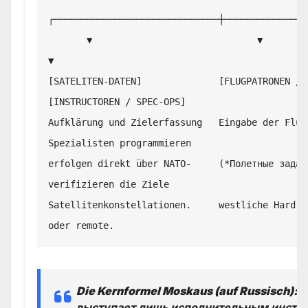
┌──────────────────────────────┼────────────────
       ▼                              ▼                              
▼

[SATELITEN-DATEN]              [FLUGPATRONEN / DATA
[INSTRUCTOREN / SPEC-OPS]

Aufklärung und Zielerfassung   Eingabe der Flug
Spezialisten programmieren

erfolgen direkt über NATO-     (*Полетные задан
verifizieren die Ziele

Satellitenkonstellationen.     westliche Hard- 
Die Kernformel Moskaus (auf Russisch):
«
выступает лишь исполнительным инстру