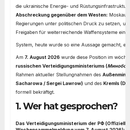
die ukrainische Energie- und Rüstungsinfrastruktur.
Abschreckung gegenüber dem Westen:
Moskau ve
Regierungen unter politischen Druck zu setzen, um
Freigaben für weiterreichende Waffensysteme einz
System, heute wurde so eine Aussage gemacht, erm
Am
7. August 2026
wurde diese Position im wöchen
russischen Verteidigungsministeriums (
Минобор
Rahmen aktueller Stellungnahmen des
Außenminis
Sacharowa / Sergei Lawrow)
und des
Kremls (Dm
formell bekräftigt.
1. Wer hat gesprochen?
Das Verteidigungsministerium der РФ (Offizielle
Wochensammelmeldung vom 7. August 2026):
In