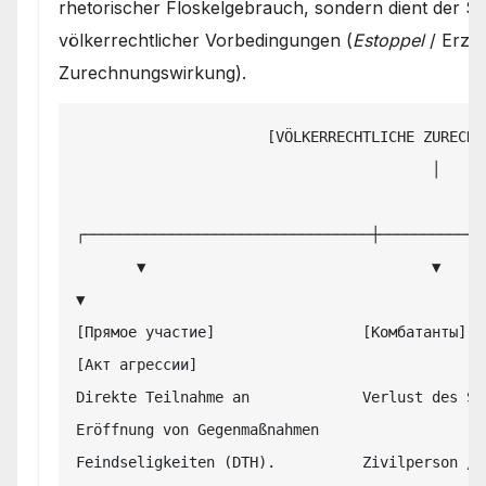
rhetorischer Floskelgebrauch, sondern dient der S
völkerrechtlicher Vorbedingungen (
Estoppel
/ Erze
Zurechnungswirkung).
                      [VÖLKERRECHTLICHE ZURECHNUNGS-KASKADE]

                                         │

┌─────────────────────────────────┼────────────
       ▼                                 ▼                                 
▼

[Прямое участие]                 [Комбатанты]                      
[Акт агрессии]

Direkte Teilnahme an             Verlust des Schutz
Eröffnung von Gegenmaßnahmen

Feindseligkeiten (DTH).          Zivilperson / Ne