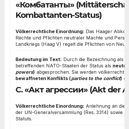
«Комбатанты» (Mittäterschaf
Kombattanten-Status)
Völkerrechtliche Einordnung:
Das Haager Abkomm
Rechte und Pflichten neutraler Mächte und Person
Landkriegs (Haag V) regelt die Pflichten von Neutr
Bedeutung im Text:
Durch die Bezeichnung als
M
betreffenden NATO-Staaten der Status als
neutral
powers
)
abgesprochen. Sie werden völkerrechtlic
bewaffneten Konflikts (
parties to the conflict
)
dek
C. «Акт агрессии» (Akt der A
Völkerrechtliche Einordnung:
Anlehnung an die D
der UN-Generalversammlung (Res. 3314) sowie Ar
Statuts.