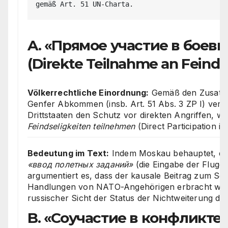
A. «Прямое участие в боев
(Direkte Teilnahme an Feinds
Völkerrechtliche Einordnung:
Gemäß den Zusatzp
Genfer Abkommen (insb. Art. 51 Abs. 3 ZP I) verli
Drittstaaten den Schutz vor direkten Angriffen, w
Feindseligkeiten teilnehmen
(Direct Participation in
Bedeutung im Text:
Indem Moskau behauptet, d
«ввод полетных заданий»
(die Eingabe der Flugd
argumentiert es, dass der kausale Beitrag zum Sc
Handlungen von NATO-Angehörigen erbracht wird.
russischer Sicht der Status der Nichtweiterung des
B. «Соучастие в конфликте»