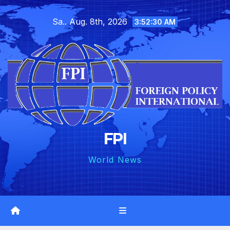
Skip
Sa.. Aug. 8th, 2026
to
3:52:31 AM
content
FPI
World News