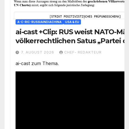
A-C-RIC-RUSSIAINDIACHINA
USA & EU
ai-cast +Clip: RUS weist NATO-Mä
völkerrechtlichen Satus „Partei 
Konflikts“ zu/ +mehr
7. AUGUST 2026
CHEF- REDAKTEUR
ai-cast zum Thema.