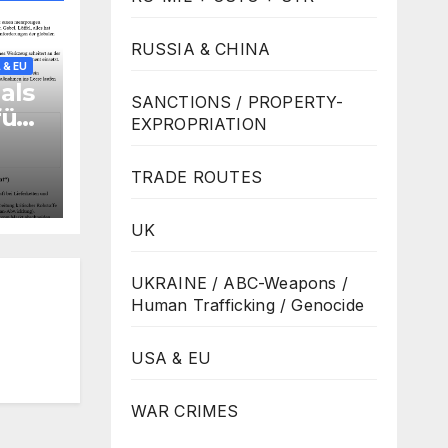
RUSSIA & CHINA
 & EU
als
SANCTIONS / PROPERTY-
für
EXPROPRIATION
ise
TRADE ROUTES
UK
UKRAINE / ABC-Weapons /
Human Trafficking / Genocide
USA & EU
WAR CRIMES