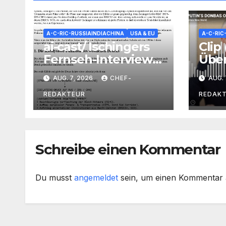
A-C-RIC-RUSSIAINDIACHINA
USA & EU
A-C-RIC
ai-cast/ Ischingers
Clip 
Fernseh-Interview:
Über
Polit-Pleitier +Total-
erhä
AUG. 7, 2026
CHEF-
AUG. 
Versager wird als
Mel
„noch immer“
REDAKTEUR
REDAK
Prophet
vermarktet/ +mehr
Schreibe einen Kommentar
Du musst
angemeldet
sein, um einen Kommentar