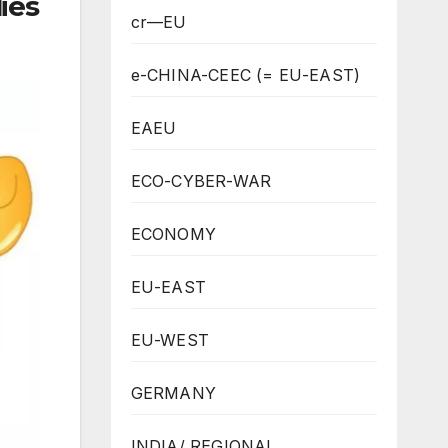
ies
cr—EU
e-CHINA-CEEC (= EU-EAST)
EAEU
ECO-CYBER-WAR
ECONOMY
EU-EAST
EU-WEST
GERMANY
INDIA/ REGIONAL