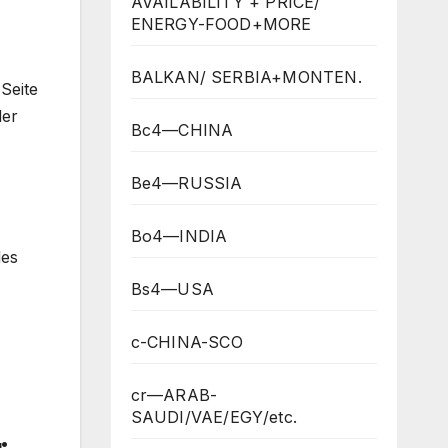
AVAILABILITY + PRICE/
ENERGY-FOOD+MORE
BALKAN/ SERBIA+MONTEN.
Seite
der
Bc4—CHINA
Be4—RUSSIA
Bo4—INDIA
des
Bs4—USA
c-CHINA-SCO
cr—ARAB-
SAUDI/VAE/EGY/etc.