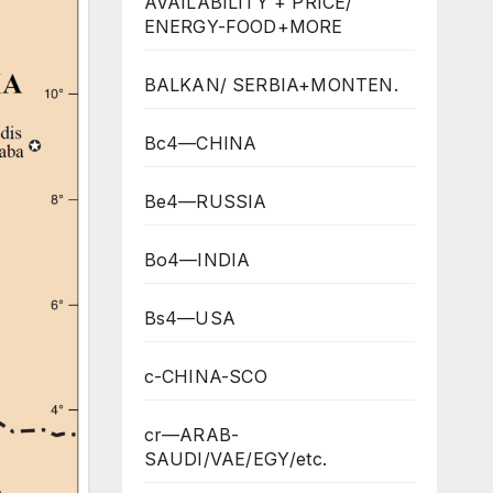
AVAILABILITY + PRICE/
ENERGY-FOOD+MORE
BALKAN/ SERBIA+MONTEN.
Bc4—CHINA
Be4—RUSSIA
Bo4—INDIA
Bs4—USA
c-CHINA-SCO
cr—ARAB-
SAUDI/VAE/EGY/etc.