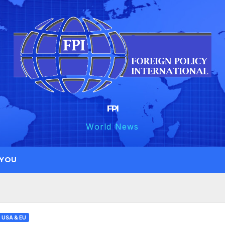
FPI
World News
 YOU
USA & EU