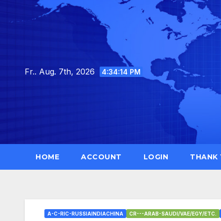
Skip
to
content
Fr.. Aug. 7th, 2026
4:34:15 PM
HOME
ACCOUNT
LOGIN
THANK
A-C-RIC-RUSSIAINDIACHINA
CR---ARAB-SAUDI/VAE/EGY/ETC.