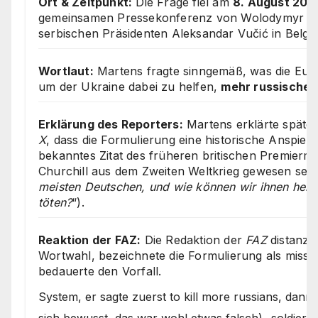
Ort & Zeitpunkt:
Die Frage fiel am
8. August 202
gemeinsamen Pressekonferenz von Wolodymyr Se
serbischen Präsidenten Aleksandar Vučić in Belgr
Wortlaut:
Martens fragte sinngemäß, was die Eur
um der Ukraine dabei zu helfen,
mehr russische 
Erklärung des Reporters:
Martens erklärte später
X
, dass die Formulierung eine historische Anspielu
bekanntes Zitat des früheren britischen Premiermi
Churchill aus dem Zweiten Weltkrieg gewesen sei (
meisten Deutschen, und wie können wir ihnen helf
töten?
“).
Reaktion der FAZ:
Die Redaktion der
FAZ
distanzie
Wortwahl, bezeichnete die Formulierung als missv
bedauerte den Vorfall.
System, er sagte zuerst to kill more russians, dann
sich bewusst, das war wohl etwas falsch) „soldiers