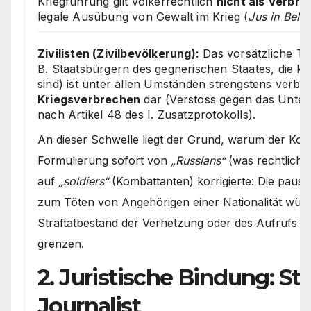
Kriegführung gilt völkerrechtlich
nicht als Verbr
legale Ausübung von Gewalt im Krieg (
Jus in Bello
Zivilisten (Zivilbevölkerung):
Das vorsätzliche Töt
B. Staatsbürgern des gegnerischen Staates, die k
sind) ist unter allen Umständen strengstens verbote
Kriegsverbrechen
dar (Verstoss gegen das Unte
nach Artikel 48 des I. Zusatzprotokolls).
An dieser Schwelle liegt der Grund, warum der Kor
Formulierung sofort von
„Russians“
(was rechtlich Zi
auf
„soldiers“
(Kombattanten) korrigierte: Die paus
zum Töten von Angehörigen einer Nationalität würd
Straftatbestand der Verhetzung oder des Aufrufs 
grenzen.
2. Juristische Bindung: Sta
Journalist