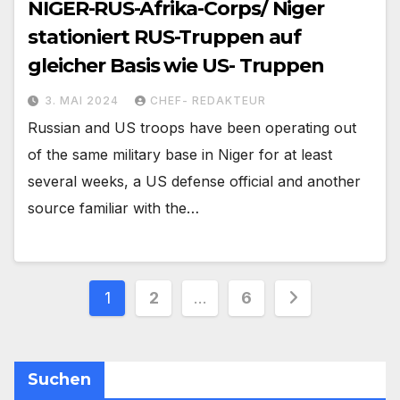
NIGER-RUS-Afrika-Corps/ Niger
stationiert RUS-Truppen auf
gleicher Basis wie US- Truppen
3. MAI 2024
CHEF- REDAKTEUR
Russian and US troops have been operating out
of the same military base in Niger for at least
several weeks, a US defense official and another
source familiar with the…
Seitennummerierung
1
2
…
6
der
Beiträge
Suchen