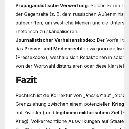
Propagandistische Verwertung:
Solche Formulie
der Gegenseite (z. B. dem russischen Außenminist
aufgegriffen, um westliche Medien und die Unterst
rhetorisch zu skandalisieren.
Journalistischer Verhaltenskodex:
Der Vorfall tang
das
Presse- und Medienrecht
sowie journalistisch
(Pressekodex), weshalb sich Redaktionen in solch
von der Wortwahl distanzieren oder diese klarstelle
Fazit
Rechtlich ist die Korrektur von
„Russen“
auf
„Soldat
Grenzziehung zwischen einem potenziellen
Kriegs
auf Zivilisten) und
legitimem militärischem Ziel
(Ko
Krieg). Völkerrechtliche Auswirkungen auf Staaten