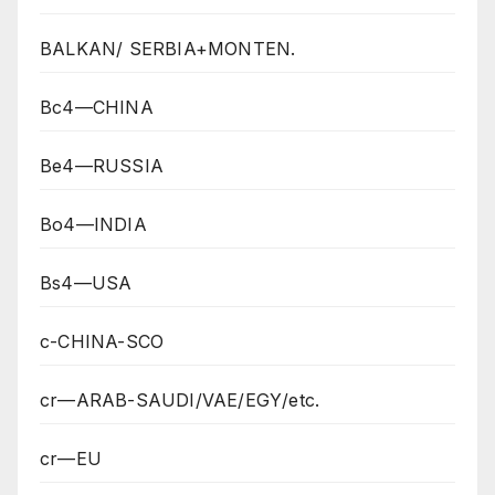
BALKAN/ SERBIA+MONTEN.
Bc4—CHINA
Be4—RUSSIA
Bo4—INDIA
Bs4—USA
c-CHINA-SCO
cr—ARAB-SAUDI/VAE/EGY/etc.
cr—EU