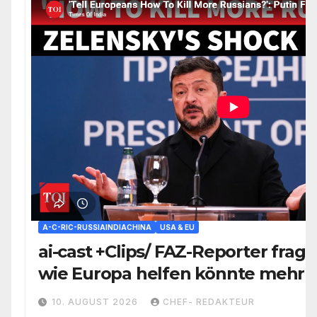
A-C-RIC-RUSSIAINDIACHINA
USA & EU
ai-cast +Clips/ FAZ-Reporter frag
wie Europa helfen könnte mehr 
killen“/ Waren 27 Mio. Auftragsm
10. AUGUST 2026
CHEF- REDAKTEUR