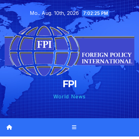
Skip
Mo.. Aug. 10th, 2026
to
7:02:26 PM
content
FPI
World News