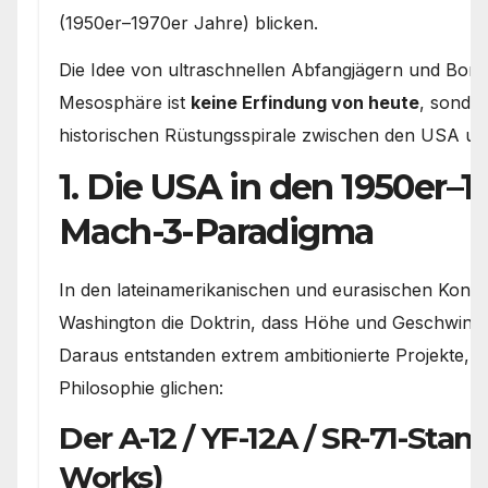
(1950er–1970er Jahre) blicken.
Die Idee von ultraschnellen Abfangjägern und Bom
Mesosphäre ist
keine Erfindung von heute
, sonder
historischen Rüstungsspirale zwischen den USA un
1. Die USA in den 1950er–1
Mach-3-Paradigma
In den lateinamerikanischen und eurasischen Konfli
Washington die Doktrin, dass Höhe und Geschwindigk
Daraus entstanden extrem ambitionierte Projekte, d
Philosophie glichen:
Der A-12 / YF-12A / SR-71-S
Works)