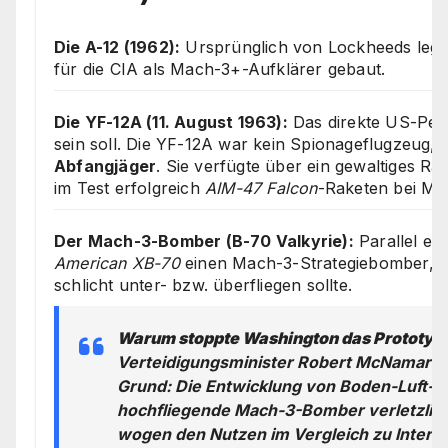
Die A-12 (1962):
Ursprünglich von Lockheeds lege
für die CIA als Mach-3+-Aufklärer gebaut.
Die YF-12A (11. August 1963):
Das direkte US-Pen
sein soll. Die YF-12A war kein Spionageflugzeug,
Abfangjäger
. Sie verfügte über ein gewaltiges Rad
im Test erfolgreich
AIM-47 Falcon
-Raketen bei Ma
Der Mach-3-Bomber (B-70 Valkyrie):
Parallel en
American XB-70
einen Mach-3-Strategiebomber, de
schlicht unter- bzw. überfliegen sollte.
Warum stoppte Washington das Prototy
Verteidigungsminister Robert McNamara b
Grund: Die Entwicklung von Boden-Luft-
hochfliegende Mach-3-Bomber verletzlic
wogen den Nutzen im Vergleich zu Interko