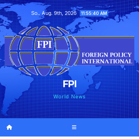
Skip
So.. Aug. 9th, 2026
to
11:55:41 AM
content
FPI
World News