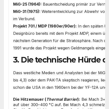
MiG-25 (1964):
Bauentscheidung primär zur Verni
MiG-31 (1975):
Weiterentwicklung zur Abwehr von M
im Verbund.
Projekt 701 / MDP (1980er/90er):
In den späten 80
Designbüro bereits mit dem Projekt
MDP
, einem üb
nächsten Generation für die Stratosphäre. Nach 
1991 wurde das Projekt wegen Geldmangels eingefr
3. Die technische Hürde 
Dass westliche Medien und Analysten bei der MiG-
bis 4,3) oder dem PAK-TA skeptisch reagieren, lieg
schon die USA in den 1960ern bei der YF-12A und 
Die Hitzemauer (
Thermal Barrier
):
Bei Mach 3+ he
auf über 300–400 °C auf. Bei Mach 4,3 schmelze