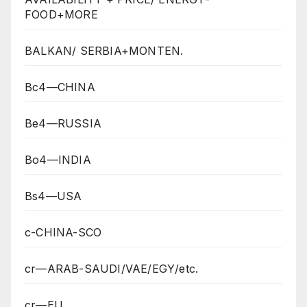
FOOD+MORE
BALKAN/ SERBIA+MONTEN.
Bc4—CHINA
Be4—RUSSIA
Bo4—INDIA
Bs4—USA
c-CHINA-SCO
cr—ARAB-SAUDI/VAE/EGY/etc.
cr—EU