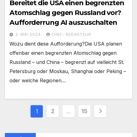
Bereitet die USA einen begrenzten
Atomschlag gegen Russland vor?
Aufforderrung AI auszuschalten
3. MAI 2024
CHEF- REDAKTEUR
Wozu dient diese Aufforderung?Die USA planen
offenbar einen begrenzten Atomschlag gegen
Russland – und China – begrenzt auf vielleicht St.
Petersburg oder Moskau, Shanghai oder Peking –
oder welche Regionen…
Seitennummerierung
1
2
…
15
der
Beiträge