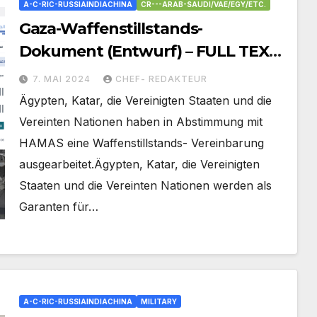
A-C-RIC-RUSSIAINDIACHINA
CR---ARAB-SAUDI/VAE/EGY/ETC.
Gaza-Waffenstillstands-
Dokument (Entwurf) – FULL TEXT=
Hamas hat zugestimmt – Israel
7. MAI 2024
CHEF- REDAKTEUR
(noch?) nicht
Ägypten, Katar, die Vereinigten Staaten und die
Vereinten Nationen haben in Abstimmung mit
HAMAS eine Waffenstillstands- Vereinbarung
ausgearbeitet.Ägypten, Katar, die Vereinigten
Staaten und die Vereinten Nationen werden als
Garanten für…
A-C-RIC-RUSSIAINDIACHINA
MILITARY