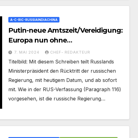
A-C-RIC-RUSSIAINDIACHINA
Putin-neue Amtszeit/Vereidigung:
Europa nun ohne
Ansprechpartner in Moskau (auch
7. MAI 2024
CHEF- REDAKTEUR
Regierung nicht legitim)
Titelbild: Mit diesem Schreiben teilt Russlands
Ministerpräsident den Rücktritt der russischen
Regierung, mit heutigem Datum, und ab sofort
mit. Wie in der RUS-Verfassung (Paragraph 116)
vorgesehen, ist die russische Regierung…