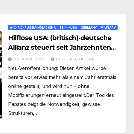
A-C-RIC-RUSSIAINDIACHINA
BS4---USA
GERMANY
MILITARY
Hilflose USA: (britisch)-deutsche
Allianz steuert seit Jahrzehnten
den tönernen US-Riesen
22. APRIL 2025
CHEF- REDAKTEUR
Neu-Veröffentlichung: Dieser Artikel wurde
bereits vor etwas mehr als einem Jahr erstmals
online gestellt, und wird nun – ohne
Modifizierungen erneut eingestellt.Der Tod des
Papstes zeigt die Notwendigkeit, gewisse
Strukturen,…