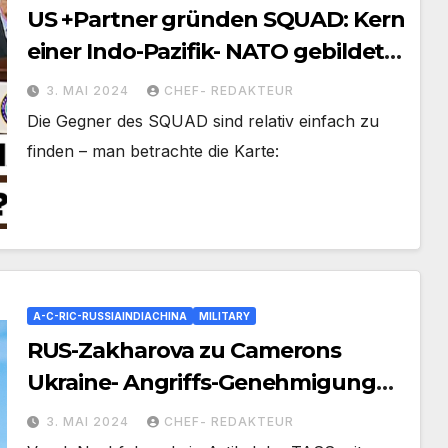
US +Partner gründen SQUAD: Kern
einer Indo-Pazifik- NATO gebildet:
Anti- China +Anti-RUS
3. MAI 2024
CHEF- REDAKTEUR
Die Gegner des SQUAD sind relativ einfach zu
finden – man betrachte die Karte:
A-C-RIC-RUSSIAINDIACHINA
MILITARY
RUS-Zakharova zu Camerons
Ukraine- Angriffs-Genehmigungen
für Russland mit UK-Waffen
3. MAI 2024
CHEF- REDAKTEUR