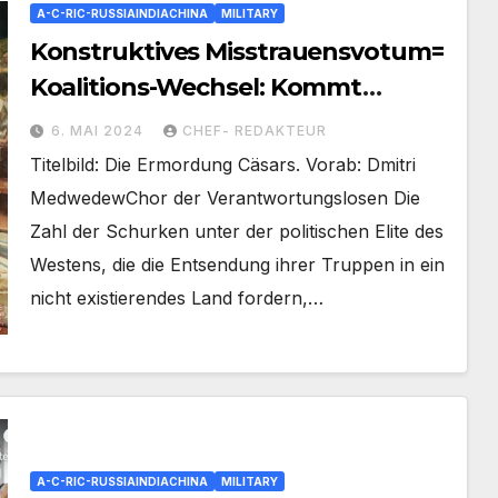
A-C-RIC-RUSSIAINDIACHINA
MILITARY
Konstruktives Misstrauensvotum=
Koalitions-Wechsel: Kommt
Jamaika- Koalition mit Kanzler
6. MAI 2024
CHEF- REDAKTEUR
Merz?Scholz am Ende?
Titelbild: Die Ermordung Cäsars. Vorab: Dmitri
MedwedewChor der Verantwortungslosen Die
Zahl der Schurken unter der politischen Elite des
Westens, die die Entsendung ihrer Truppen in ein
nicht existierendes Land fordern,…
A-C-RIC-RUSSIAINDIACHINA
MILITARY