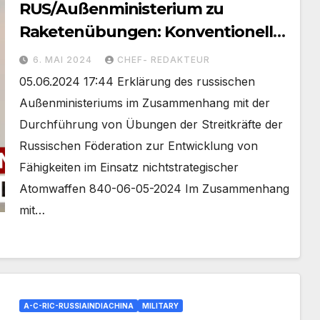
RUS/Außenministerium zu
Raketenübungen: Konventionell
und Atomar als klare Reaktion
6. MAI 2024
CHEF- REDAKTEUR
05.06.2024 17:44 Erklärung des russischen
Außenministeriums im Zusammenhang mit der
Durchführung von Übungen der Streitkräfte der
Russischen Föderation zur Entwicklung von
Fähigkeiten im Einsatz nichtstrategischer
Atomwaffen 840-06-05-2024 Im Zusammenhang
mit…
A-C-RIC-RUSSIAINDIACHINA
MILITARY