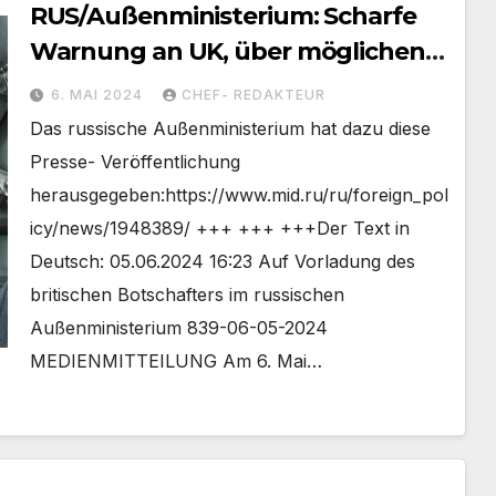
RUS/Außenministerium: Scharfe
Warnung an UK, über möglichen
umfassenden RUS-Gegenschlag/
6. MAI 2024
CHEF- REDAKTEUR
+mehr
Das russische Außenministerium hat dazu diese
Presse- Veröffentlichung
herausgegeben:https://www.mid.ru/ru/foreign_pol
icy/news/1948389/ +++ +++ +++Der Text in
Deutsch: 05.06.2024 16:23 Auf Vorladung des
britischen Botschafters im russischen
Außenministerium 839-06-05-2024
MEDIENMITTEILUNG Am 6. Mai…