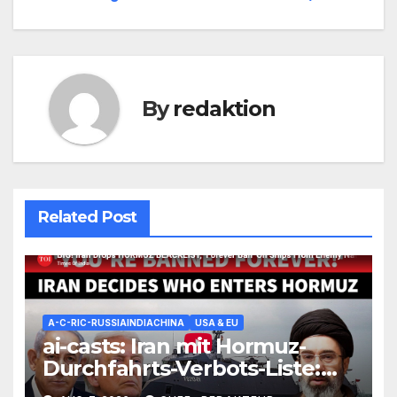
By
redaktion
Related Post
A-C-RIC-RUSSIAINDIACHINA
USA & EU
ai-casts: Iran mit Hormuz-
Durchfahrts-Verbots-Liste:
US+ISR+27 EU-Staaten +mehr