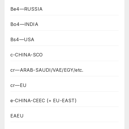
Be4—RUSSIA
Bo4—INDIA
Bs4—USA
c-CHINA-SCO
cr—ARAB-SAUDI/VAE/EGY/etc.
cr—EU
e-CHINA-CEEC (= EU-EAST)
EAEU