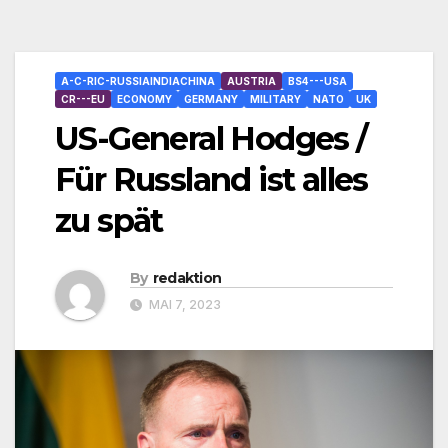
A-C-RIC-RUSSIAINDIACHINA
AUSTRIA
BS4---USA
CR---EU
ECONOMY
GERMANY
MILITARY
NATO
UK
US-General Hodges /
Für Russland ist alles
zu spät
By
redaktion
MAI 7, 2023