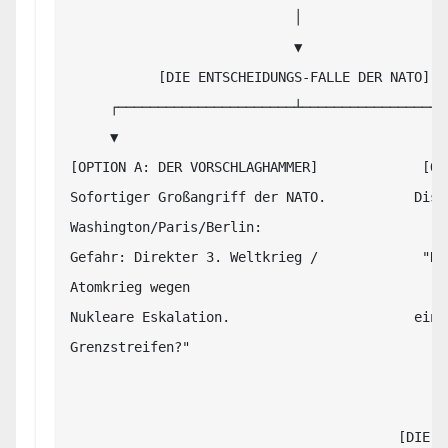
                            │

                            ▼

           [DIE ENTSCHEIDUNGS-FALLE DER NATO]

     ┌──────────────────────┴──────────────────────┐

     ▼                                             ▼

[OPTION A: DER VORSCHLAGHAMMER]             [OP
Sofortiger Großangriff der NATO.           Disku
Washington/Paris/Berlin:

Gefahr: Direkter 3. Weltkrieg /             "Ris
Atomkrieg wegen

Nukleare Eskalation.                       einem
Grenzstreifen?"

                                                 
                                                 
                                         [DIE NATO IST GESPALTEN]
