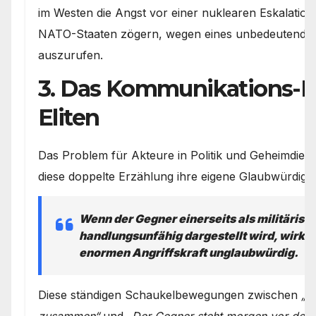
im Westen die Angst vor einer nuklearen Eskalation 
NATO-Staaten zögern, wegen eines unbedeutenden 
auszurufen.
3. Das Kommunikations-
Eliten
Das Problem für Akteure in Politik und Geheimdienst
diese doppelte Erzählung ihre eigene Glaubwürdigke
Wenn der Gegner einerseits als militäris
handlungsunfähig dargestellt wird, wirkt 
enormen Angriffskraft unglaubwürdig.
Diese ständigen Schaukelbewegungen zwischen
„D
zusammen“
und
„Der Gegner steht morgen vor der 