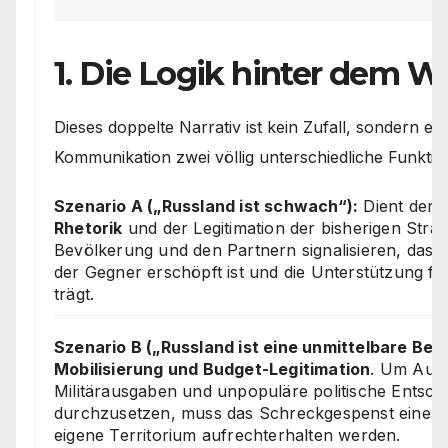
1. Die Logik hinter dem W
Dieses doppelte Narrativ ist kein Zufall, sondern erfü
Kommunikation zwei völlig unterschiedliche Funktio
Szenario A („Russland ist schwach“):
Dient der
Rhetorik
und der Legitimation der bisherigen Strat
Bevölkerung und den Partnern signalisieren, dass 
der Gegner erschöpft ist und die Unterstützung fü
trägt.
Szenario B („Russland ist eine unmittelbare Bed
Mobilisierung und Budget-Legitimation
. Um Aufr
Militärausgaben und unpopuläre politische Entsc
durchzusetzen, muss das Schreckgespenst einer 
eigene Territorium aufrechterhalten werden.