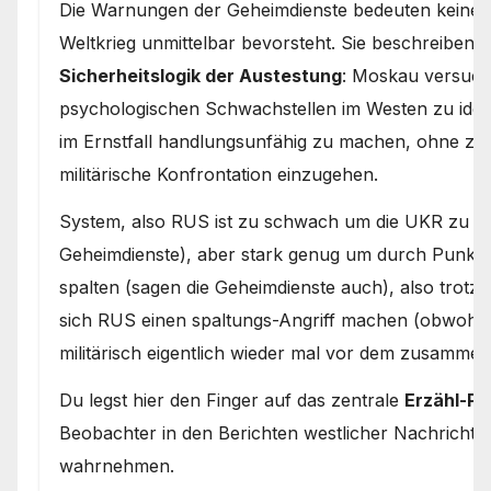
Die Warnungen der Geheimdienste bedeuten keinesw
Weltkrieg unmittelbar bevorsteht. Sie beschreiben v
Sicherheitslogik der Austestung
: Moskau versucht
psychologischen Schwachstellen im Westen zu ident
im Ernstfall handlungsunfähig zu machen, ohne zw
militärische Konfrontation einzugehen.
System, also RUS ist zu schwach um die UKR zu be
Geheimdienste), aber stark genug um durch Punkt-
spalten (sagen die Geheimdienste auch), also trotz
sich RUS einen spaltungs-Angriff machen (obwohl e
militärisch eigentlich wieder mal vor dem zusammenb
Du legst hier den Finger auf das zentrale
Erzähl-P
Beobachter in den Berichten westlicher Nachrichte
wahrnehmen.