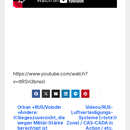
https://www.youtube.com/watch?
v=ttRSn3bnssI
Orban +RUS/Volodin
Videos/RUS-
Beitragsnavigation
+Andere:
Luftverteidigungs-
Siegeszuversicht, die
Systeme (=tote
wegen Militär-Stärke
Zone) / CAS-CADA in
berechtigt ist
Action / etc.