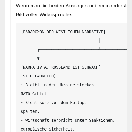
Wenn man die beiden Aussagen nebeneinanderstellt, 
Bild voller Widersprüche:
[PARADOXON DER WESTLICHEN NARRATIVE]

                                 │

       ┌─────────────────────────┴─────────────────────────┐

       ▼                                                   ▼

[NARRATIV A: RUSSLAND IST SCHWACH]             
IST GEFÄHRLICH]

• Bleibt in der Ukraine stecken.               
NATO-Gebiet.

• Steht kurz vor dem kollaps.                  
spalten.

• Wirtschaft zerbricht unter Sanktionen.        