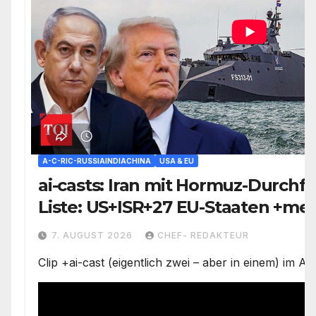
A-C-RIC-RUSSIAINDIACHINA
USA & EU
ai-casts: Iran mit Hormuz-Durchfa
Liste: US+ISR+27 EU-Staaten +meh
Geheimdienste= RUS wird NATO a
7. AUGUST 2026
CHEF- REDAKTEUR
+mehr
Clip +ai-cast (eigentlich zwei – aber in einem) im 