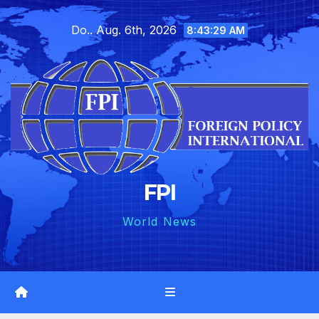
Skip
Do.. Aug. 6th, 2026
to
8:43:30 AM
content
FPI
World News