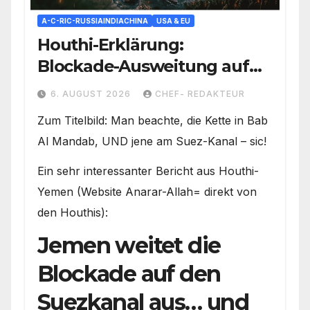
A-C-RIC-RUSSIAINDIACHINA
USA & EU
Houthi-Erklärung:
Blockade-Ausweitung auf
Suez-Kanal/ Saudis unter
6. AUGUST 2026
CHEF- REDAKTEUR
Beschuss/ Kampf um die
Zum Titelbild: Man beachte, die Kette in Bab
Rote-Meer-Kontrolle voll
Al Mandab, UND jene am Suez-Kanal – sic!
entbrannt
Ein sehr interessanter Bericht aus Houthi-
Yemen (Website Anarar-Allah= direkt von
den Houthis):
Jemen weitet die
Blockade auf den
Suezkanal aus… und