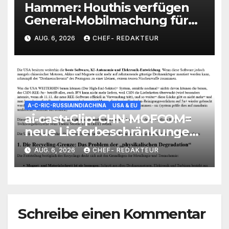
Hammer: Houthis verfügen
General-Mobilmachung für
Saudi-Krieg= Kampf um
AUG. 6, 2026
CHEF- REDAKTEUR
Vorherrschaft auf der
Arabischen Halbinsel
A-C-RIC-RUSSIAINDIACHINA
USA & EU
ai-cast+Clip: CHN-MOFCOM=
neue Lieferbeschränkungen/
Blockaden gegen US-
AUG. 6, 2026
CHEF- REDAKTEUR
Rüstungs-Industrie/
Auswirkungen heftig
Schreibe einen Kommentar