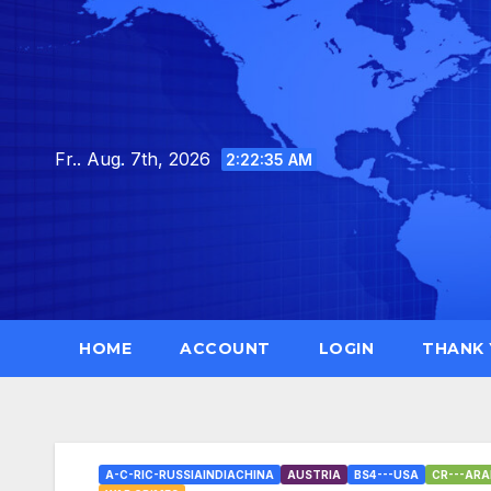
Skip
to
content
Fr.. Aug. 7th, 2026
2:22:36 AM
HOME
ACCOUNT
LOGIN
THANK
A-C-RIC-RUSSIAINDIACHINA
AUSTRIA
BS4---USA
CR---ARA