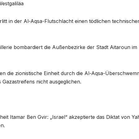
estgaliläa
rlitt in der Al-Aqsa-Flutschlacht einen tödlichen technische
tillerie bombardiert die Außenbezirke der Stadt Aitaroun im
den die zionistische Einheit durch die Al-Aqsa-Überschwe
s Gazastreifens nicht ausgeglichen.
rheit Itamar Ben Gvir: „Israel“ akzeptierte das Diktat von Y
n.