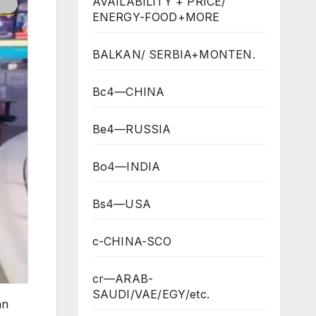
AVAILABILITY + PRICE/
ENERGY-FOOD+MORE
BALKAN/ SERBIA+MONTEN.
Bc4—CHINA
Be4—RUSSIA
Bo4—INDIA
Bs4—USA
c-CHINA-SCO
cr—ARAB-
SAUDI/VAE/EGY/etc.
an