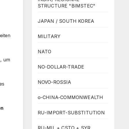
STRUCTURE "BIMSTEC"
JAPAN / SOUTH KOREA
eiten
MILITARY
NATO
n, um
NO-DOLLAR-TRADE
NOVO-ROSSIA
es
o-CHINA-COMMONWEALTH
en
RU-IMPORT-SUBSTITUTION
RU-MIL + CSTO + SYR