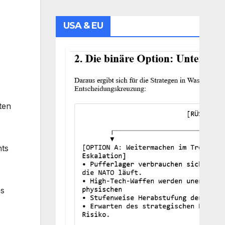
USA & EU
ten
hts
es