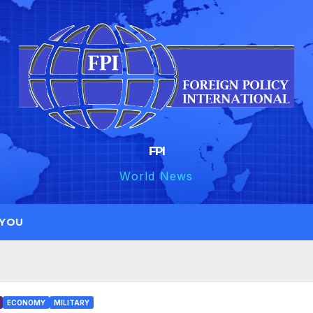
FPI
World News
 YOU
ECONOMY
MILITARY