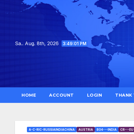
Skip
to
content
Sa.. Aug. 8th, 2026
3:49:02 PM
HOME
ACCOUNT
LOGIN
THANK
A-C-RIC-RUSSIAINDIACHINA
AUSTRIA
BO4---INDIA
CR---EU