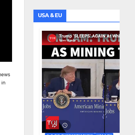
USA & EU
 news
 in