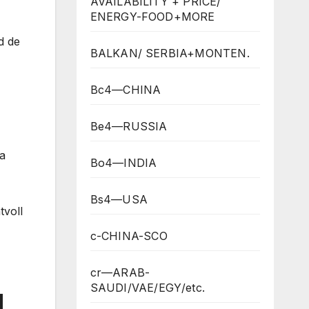
AVAILABILITY + PRICE/
ENERGY-FOOD+MORE
d de
BALKAN/ SERBIA+MONTEN.
Bc4—CHINA
Be4—RUSSIA
a
Bo4—INDIA
Bs4—USA
tvoll
c-CHINA-SCO
cr—ARAB-
SAUDI/VAE/EGY/etc.
d