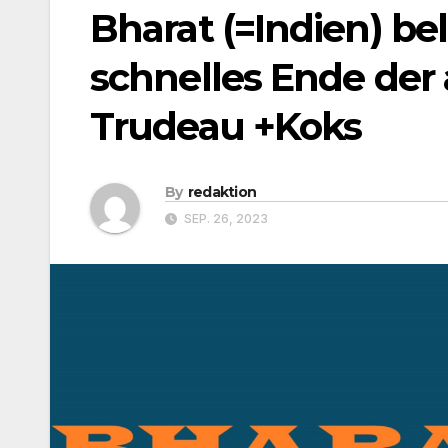
Bharat (=Indien) be
schnelles Ende der
Trudeau +Koks
By
redaktion
SEP. 26, 2023