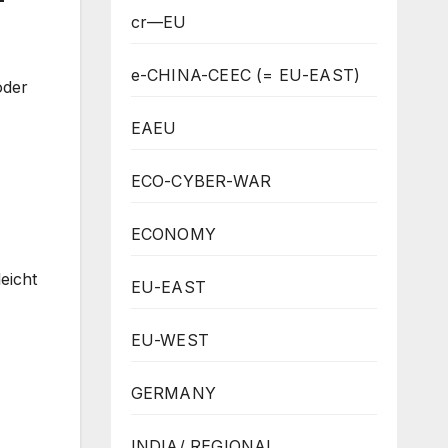
cr—EU
e-CHINA-CEEC (= EU-EAST)
oder
EAEU
ECO-CYBER-WAR
ECONOMY
eicht
EU-EAST
EU-WEST
GERMANY
INDIA/ REGIONAL