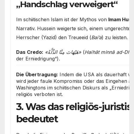
„Handschlag verweigert“
Im schiitischen Islam ist der Mythos von
Imam Huss
Narrativ. Hussein weigerte sich, einem ungerechte
Herrscher (Yazid) den Treueeid (
Bai’a
) zu leisten.
Das Credo:
«هَيْهَاتَ مِنَّا الذِّلَّةُ»
(
Haihāt minnā ad-Dhil
der Erniedrigung“).
Die Übertragung:
Indem die USA als dauerhaft wor
wird jeder faule Kompromiss oder das Eingehen au
Washingtons im schiitischen Diskurs als „Erniedrigu
religiös verboten ist.
3. Was das religiös-juristi
bedeutet