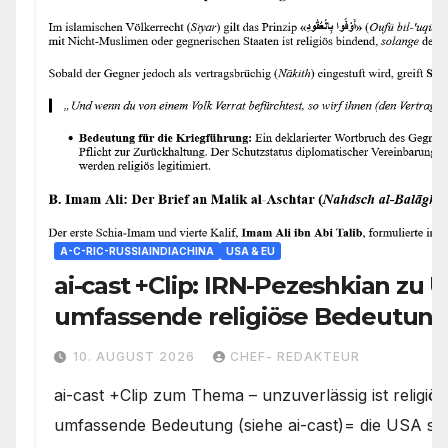
A-C-RIC-RUSSIAINDIACHINA
USA & EU
ai-cast +Clip: IRN-Pezeshkian zu 
umfassende religiöse Bedeutun
Spielraum
10. AUGUST 2026
CHEF- REDAKTEUR
ai-cast +Clip zum Thema – unzuverlässig ist religiös
umfassende Bedeutung (siehe ai-cast)= die USA ste