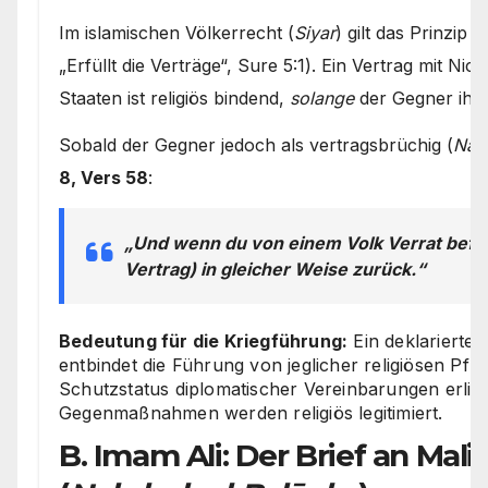
Im islamischen Völkerrecht (
Siyar
) gilt das Prinzip
„Erfüllt die Verträge“, Sure 5:1). Ein Vertrag mit N
Staaten ist religiös bindend,
solange
der Gegner ihn 
Sobald der Gegner jedoch als vertragsbrüchig (
Nāki
8, Vers 58
:
„Und wenn du von einem Volk Verrat befür
Vertrag) in gleicher Weise zurück.“
Bedeutung für die Kriegführung:
Ein deklarierte
entbindet die Führung von jeglicher religiösen Pfl
Schutzstatus diplomatischer Vereinbarungen erlisch
Gegenmaßnahmen werden religiös legitimiert.
B. Imam Ali: Der Brief an Mali