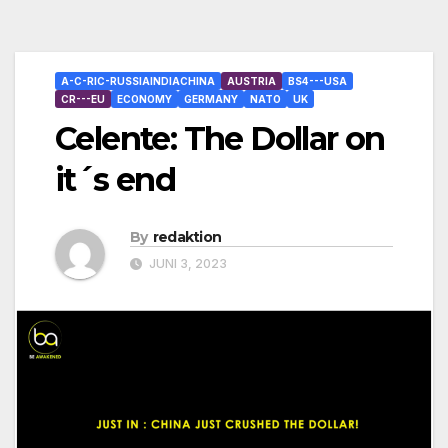
A-C-RIC-RUSSIAINDIACHINA
AUSTRIA
BS4---USA
CR---EU
ECONOMY
GERMANY
NATO
UK
Celente: The Dollar on
it´s end
By
redaktion
JUNI 3, 2023