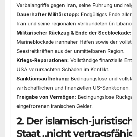
Verbalangriffe gegen Iran, seine Führung und religi
Dauerhafter Militärstopp:
Endgültiges Ende aller 
Iran und seine regionalen Verbündeten (in Libanon, 
Militärischer Rückzug & Ende der Seeblockade:
A
Marineblockade irannaher Häfen sowie der vollstä
Seestreitkräften aus der unmittelbaren Region.
Kriegs-Reparationen:
Vollständige finanzielle Ents
USA verursachten Schäden im Konflikt.
Sanktionsaufhebung:
Bedingungslose und vollstän
wirtschaftlichen und finanziellen US-Sanktionen.
Freigabe von Vermögen:
Bedingungslose Rückgabe
eingefrorenen iranischen Gelder.
2. Der islamisch-juristische
Staat „nicht vertragsfähig