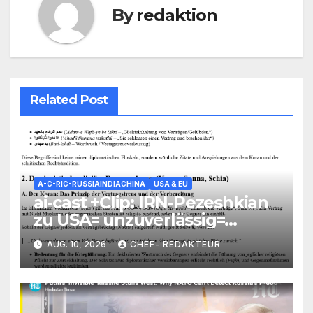
By
redaktion
Related Post
A-C-RIC-RUSSIAINDIACHINA
USA & EU
ai-cast +Clip: IRN-Pezeshkian
zu USA= unzuverlässig=
umfassende religiöse
AUG. 10, 2026
CHEF- REDAKTEUR
Bedeutung= USA ohne
Spielraum