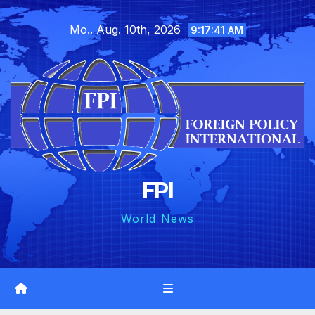
Skip
Mo.. Aug. 10th, 2026
to
9:17:42 AM
content
FPI
World News