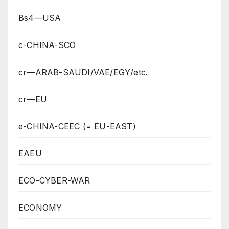
Bs4—USA
c-CHINA-SCO
cr—ARAB-SAUDI/VAE/EGY/etc.
cr—EU
e-CHINA-CEEC (= EU-EAST)
EAEU
ECO-CYBER-WAR
ECONOMY