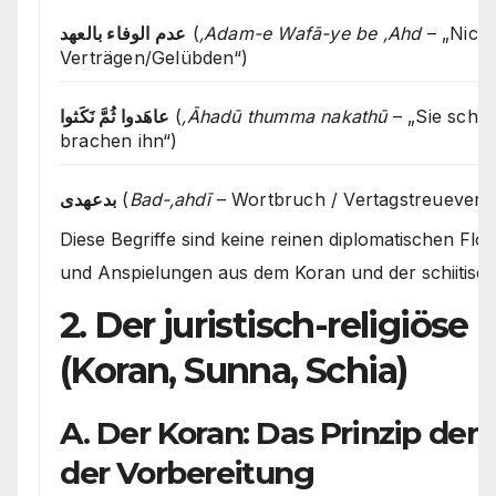
عدم الوفاء بالعهد
(
‚Adam-e Wafā-ye be ‚Ahd
– „Nicht
Verträgen/Gelübden“)
عاهَدوا ثُمَّ نَكَثوا
(
‚Āhadū thumma nakathū
– „Sie schlo
brachen ihn“)
بدعهدی
(
Bad-‚ahdī
– Wortbruch / Vertagstreueverl
Diese Begriffe sind keine reinen diplomatischen Flos
und Anspielungen aus dem Koran und der schiitisch
2. Der juristisch-religiös
(Koran, Sunna, Schia)
A. Der Koran: Das Prinzip der
der Vorbereitung