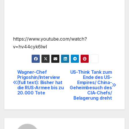
https://www.youtube.com/watch?
v=hv44cyk6lwI
Wagner-Chef
US-Think Tank zum
Beitragsnavigation
Prigoshin/Interview
Ende des US-
(full text): Bisher hat
Empires/ China-
die RUS-Armee bis zu
Geheimbesuch des
20.000 Tote
CIA-Chefs/
Belagerung dreht