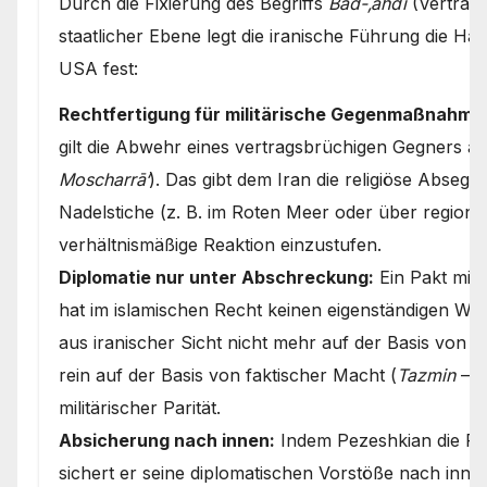
Durch die Fixierung des Begriffs
Bad-‚ahdī
(Vertrags
staatlicher Ebene legt die iranische Führung die H
USA fest:
Rechtfertigung für militärische Gegenmaßnahme
gilt die Abwehr eines vertragsbrüchigen Gegners a
Moscharrā‘
). Das gibt dem Iran die religiöse Absegn
Nadelstiche (z. B. im Roten Meer oder über regional
verhältnismäßige Reaktion einzustufen.
Diplomatie nur unter Abschreckung:
Ein Pakt mit 
hat im islamischen Recht keinen eigenständigen W
aus iranischer Sicht nicht mehr auf der Basis von „
rein auf der Basis von faktischer Macht (
Tazmin
– h
militärischer Parität.
Absicherung nach innen:
Indem Pezeshkian die Rhe
sichert er seine diplomatischen Vorstöße nach innen 