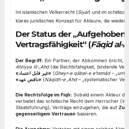
Im islamischen Völkerrecht (
Siyar
) und im schiitisch
klares juristisches Konzept für Akteure, die wieder
Der Status der „Aufgehoben
Vertragsfähigkeit“ (
Fāqid al-A
Der Begriff:
Ein Partner, der Abkommen bricht, ver
Ahliyya lil-‚Ahd
(die Rechtsfähigkeit, bindende Vert
«غیر قابل اعتماد»
(
Gheyr-e qābel-e e’temād
– „unfä
«ناقض عهد»
(
Nāqidh-e ‚Ahd
– „systematischer Vert
Die Rechtsfolge im Fiqh:
Sobald einem Akteur die
verbietet das schiitische Recht dem Herrscher (
Wal
Staatsführung), Verträge einzugehen, die auf
Zuk
gegenseitigem Vertrauen
basieren.