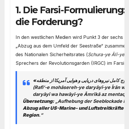
1. Die Farsi-Formulierung:
die Forderung?
In den westlichen Medien wird Punkt 3 der sechs Be
„Abzug aus dem Umfeld der Seestraße“ zusammengef
des Nationalen Sicherheitsrates (
Schura-ye Ālī-ye A
Sprechers der Revolutionsgarden (IRGC) im Farsi-Ori
(
Rafi‘-e mohāsereh-ye daryāyī-ye Īrān wa
daryāyī wa hawāyī-ye Āmrīkā az mentaqa
Übersetzung:
„Aufhebung der Seeblockade Ir
Abzug aller US-Marine- und Luftstreitkräfte a
Region
.“