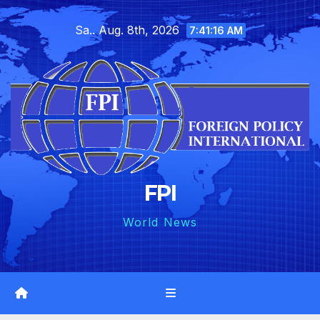
Skip
Sa.. Aug. 8th, 2026
to
7:41:18 AM
content
FPI
World News