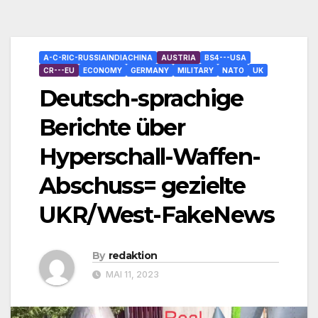
A-C-RIC-RUSSIAINDIACHINA
AUSTRIA
BS4---USA
CR---EU
ECONOMY
GERMANY
MILITARY
NATO
UK
Deutsch-sprachige
Berichte über
Hyperschall-Waffen-
Abschuss= gezielte
UKR/West-FakeNews
By
redaktion
MAI 11, 2023