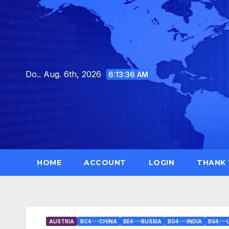
Skip
to
content
Do.. Aug. 6th, 2026
6:13:38 AM
HOME
ACCOUNT
LOGIN
THANK
AUSTRIA
BC4---CHINA
BE4---RUSSIA
BO4---INDIA
BS4---