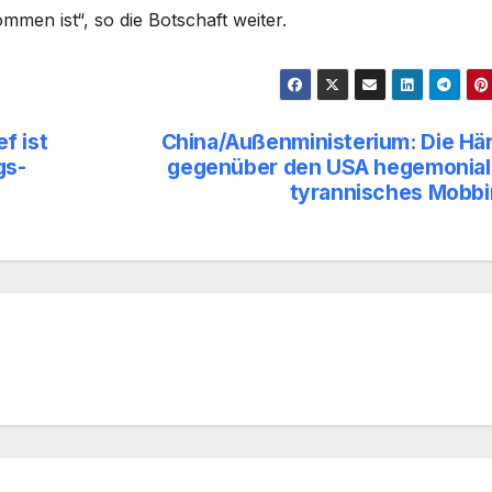
mmen ist“, so die Botschaft weiter.
f ist
China/Außenministerium: Die Hä
gs-
gegenüber den USA hegemonial
tyrannisches Mobb