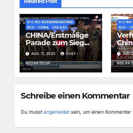
Related Post
A-C-RIC-RUSSIAINDIACHINA
A-C-RIC
BC4---CHINA
USA & EU
BC4---C
CHINA/Erstmalige
Ver
Parade zum Sieg
Chin
über Japan: RUS-
Dist
AUG. 11, 2025
CHEF-
JULI 
Sieges-Feier-
RUS 
Tradition nun auch
+me
REDAKTEUR
REDAK
in Peking
Schreibe einen Kommentar
Du musst
angemeldet
sein, um einen Kommentar