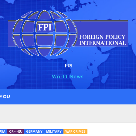
FPI
World News
 YOU
USA
CR---EU
GERMANY
MILITARY
WAR CRIMES