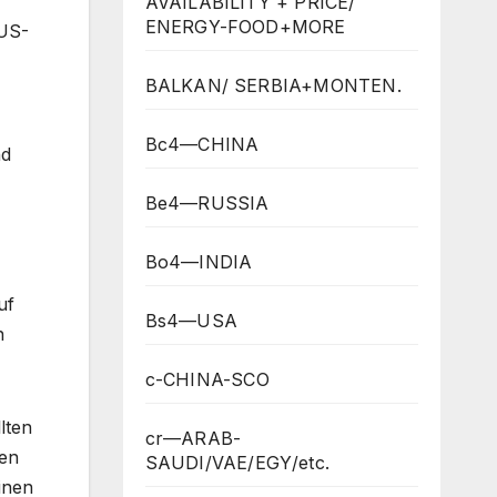
AVAILABILITY + PRICE/
ENERGY-FOOD+MORE
 US-
BALKAN/ SERBIA+MONTEN.
Bc4—CHINA
nd
Be4—RUSSIA
Bo4—INDIA
uf
Bs4—USA
n
c-CHINA-SCO
lten
cr—ARAB-
ten
SAUDI/VAE/EGY/etc.
inen