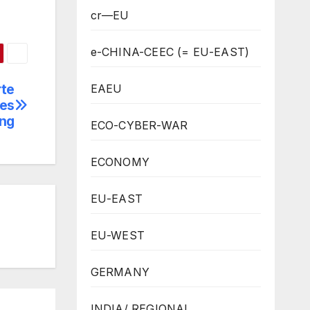
cr—EU
e-CHINA-CEEC (= EU-EAST)
rte
EAEU
es
ing
ECO-CYBER-WAR
ECONOMY
EU-EAST
EU-WEST
GERMANY
INDIA/ REGIONAL