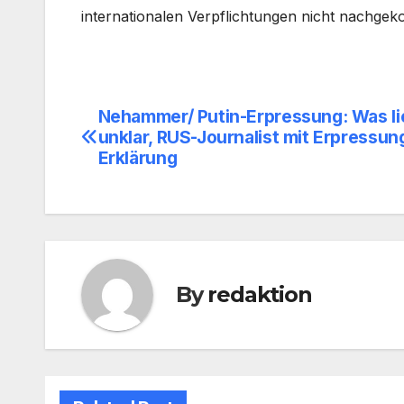
internationalen Verpflichtungen nicht nachgeko
Nehammer/ Putin-Erpressung: Was lie
Beitragsnavigation
unklar, RUS-Journalist mit Erpressun
Erklärung
By
redaktion