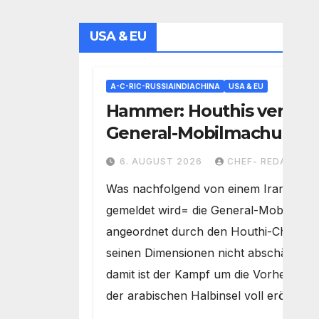
USA & EU
A-C-RIC-RUSSIAINDIACHINA
USA & EU
Hammer: Houthis verfüg
General-Mobilmachung f
Saudi-Krieg= Kampf um
6. AUGUST 2026
CHEF- REDAKTEU
Vorherrschaft auf der
Was nachfolgend von einem Iran-Med
Arabischen Halbinsel
gemeldet wird= die General-Mobilmac
angeordnet durch den Houthi-Chef – ist
seinen Dimensionen nicht abschätzbar
damit ist der Kampf um die Vorherrscha
der arabischen Halbinsel voll eröffnet.