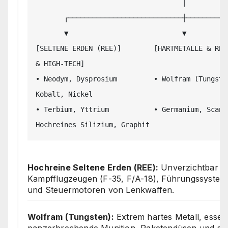
                                    │

       ┌────────────────────────────┼────────────────────────────┐

       ▼                            ▼                            ▼

[SELTENE ERDEN (REE)]        [HARTMETALLE & REF
& HIGH-TECH]

• Neodym, Dysprosium         • Wolfram (Tungste
Kobalt, Nickel

• Terbium, Yttrium           • Germanium, Scandi
Hochreine Seltene Erden (REE):
Unverzichtbar f
Kampfflugzeugen (F-35, F/A-18), Führungssystem
und Steuermotoren von Lenkwaffen.
Wolfram (Tungsten):
Extrem hartes Metall, essenz
panzerbrechende Munition, Raketendüsen und s