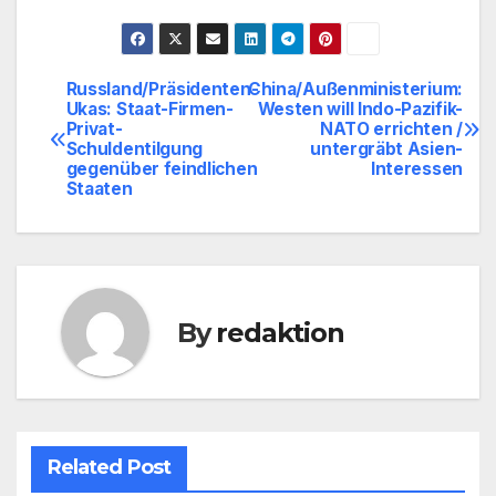
Russland/Präsidenten-
China/Außenministerium:
Beitragsnavigation
Ukas: Staat-Firmen-
Westen will Indo-Pazifik-
Privat-
NATO errichten /
Schuldentilgung
untergräbt Asien-
gegenüber feindlichen
Interessen
Staaten
By
redaktion
Related Post