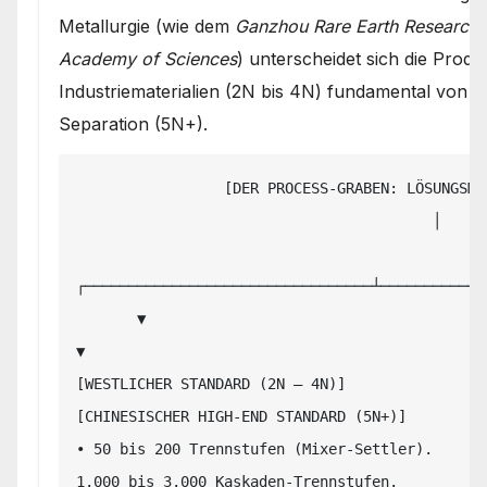
Metallurgie (wie dem
Ganzhou Rare Earth Research I
Academy of Sciences
) unterscheidet sich die Prod
Industriematerialien (2N bis 4N) fundamental von d
Separation (5N+).
                 [DER PROCESS-GRABEN: LÖSUNGSMITTELEXTRAKTION (SX)]

                                         │

┌─────────────────────────────────┴────────────
       ▼                                                                   
▼

[WESTLICHER STANDARD (2N – 4N)]                                 
[CHINESISCHER HIGH-END STANDARD (5N+)]

• 50 bis 200 Trennstufen (Mixer-Settler).      
1.000 bis 3.000 Kaskaden-Trennstufen.
