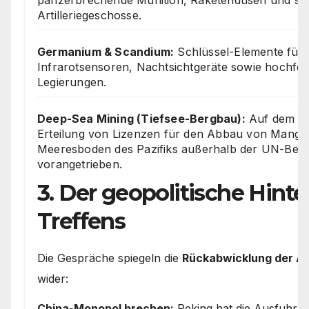
Artilleriegeschosse.
Germanium & Scandium:
Schlüssel-Elemente für
Infrarotsensoren, Nachtsichtgeräte sowie hochfes
Legierungen.
Deep-Sea Mining (Tiefsee-Bergbau):
Auf dem Gi
Erteilung von Lizenzen für den Abbau von Manga
Meeresboden des Pazifiks außerhalb der UN-Beh
vorangetrieben.
3. Der geopolitische Hint
Treffens
Die Gespräche spiegeln die
Rückabwicklung der Ab
wider:
China-Monopol brechen:
Peking hat die Ausfuhr 