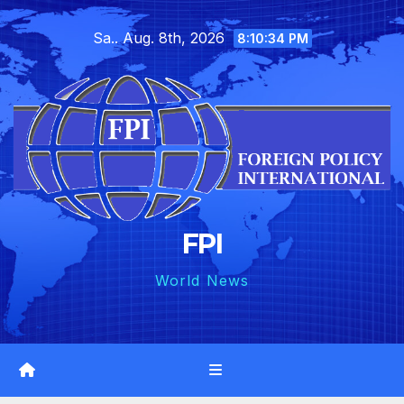
Skip
Sa.. Aug. 8th, 2026
to
8:10:35 PM
content
FPI
World News