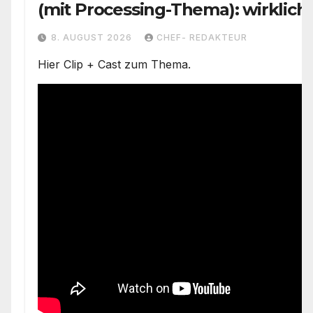
(mit Processing-Thema): wirklich
Problemzone nicht erfasst/ Trump
8. AUGUST 2026
CHEF- REDAKTEUR
versäumt nichts)
Hier Clip + Cast zum Thema.