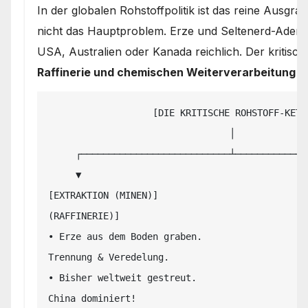
In der globalen Rohstoffpolitik ist das reine Ausgra
nicht das Hauptproblem. Erze und Seltenerd-Adern 
USA, Australien oder Kanada reichlich. Der kritische
Raffinerie und chemischen Weiterverarbeitung (
                   [DIE KRITISCHE ROHSTOFF-KETTE]

                                 │

     ┌───────────────────────────┴───────────────────────────┐

     ▼                                                       ▼

[EXTRAKTION (MINEN)]                           
(RAFFINERIE)]

• Erze aus dem Boden graben.                   
Trennung & Veredelung.

• Bisher weltweit gestreut.                    