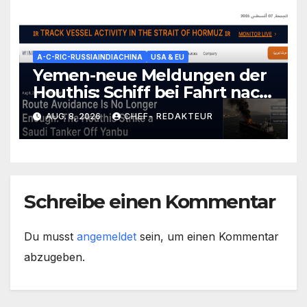
A-C-RIC-RUSSIAINDIACHINA
USA & EU
Yemen-neue Meldungen der
Houthis: Schiff bei Fahrt nach
Saudi-Yanbu-Angegriffen/
AUG. 8, 2026
CHEF- REDAKTEUR
+mehr
Schreibe einen Kommentar
Du musst
angemeldet
sein, um einen Kommentar
abzugeben.