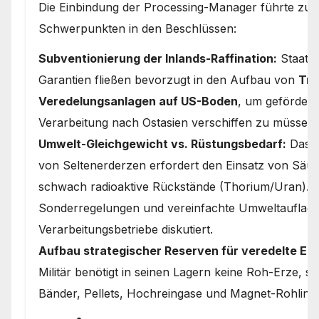
Die Einbindung der Processing-Manager führte zu 
Schwerpunkten in den Beschlüssen:
Subventionierung der Inlands-Raffination:
Staatli
Garantien fließen bevorzugt in den Aufbau von
Tre
Veredelungsanlagen auf US-Boden
, um gefördert
Verarbeitung nach Ostasien verschiffen zu müssen.
Umwelt-Gleichgewicht vs. Rüstungsbedarf:
Das c
von Seltenerderzen erfordert den Einsatz von Säuren
schwach radioaktive Rückstände (Thorium/Uran). H
Sonderregelungen und vereinfachte Umweltauflage
Verarbeitungsbetriebe diskutiert.
Aufbau strategischer Reserven für veredelte En
Militär benötigt in seinen Lagern keine Roh-Erze, s
Bänder, Pellets, Hochreingase und Magnet-Rohling