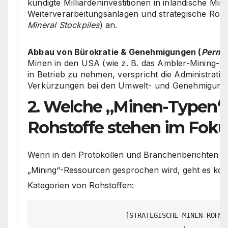
kündigte Milliardeninvestitionen in inländische Min
Weiterverarbeitungsanlagen und strategische Rohst
Mineral Stockpiles
) an.
Abbau von Bürokratie & Genehmigungen (
Permit
Minen in den USA (wie z. B. das Ambler-Mining-Pro
in Betrieb zu nehmen, verspricht die Administratio
Verkürzungen bei den Umwelt- und Genehmigung
2. Welche „Minen-Typen“
Rohstoffe stehen im Foku
Wenn in den Protokollen und Branchenberichten v
„Mining“-Ressourcen gesprochen wird, geht es kon
Kategorien von Rohstoffen:
                      [STRATEGISCHE MINEN-ROHSTOFFE]
