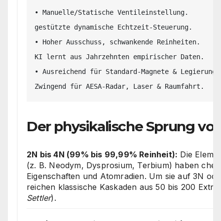
• Manuelle/Statische Ventileinstellung.        
gestützte dynamische Echtzeit-Steuerung.

• Hoher Ausschuss, schwankende Reinheiten.     
KI lernt aus Jahrzehnten empirischer Daten.

• Ausreichend für Standard-Magnete & Legierunge
Der physikalische Sprung vo
2N bis 4N (99% bis 99,99% Reinheit):
Die Elemen
(z. B. Neodym, Dysprosium, Terbium) haben chem
Eigenschaften und Atomradien. Um sie auf 3N ode
reichen klassische Kaskaden aus 50 bis 200 Extrak
Settler
).