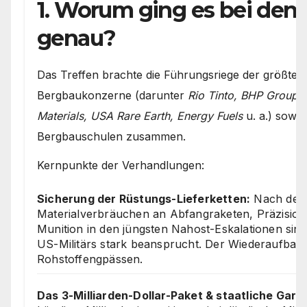
1. Worum ging es bei den
genau?
Das Treffen brachte die Führungsriege der größten
Bergbaukonzerne (darunter
Rio Tinto, BHP Group
Materials, USA Rare Earth, Energy Fuels
u. a.) sowie
Bergbauschulen zusammen.
Kernpunkte der Verhandlungen:
Sicherung der Rüstungs-Lieferketten:
Nach den
Materialverbräuchen an Abfangraketen, Präzisio
Munition in den jüngsten Nahost-Eskalationen sin
US-Militärs stark beansprucht. Der Wiederaufbau s
Rohstoffengpässen.
Das 3-Milliarden-Dollar-Paket & staatliche Gara