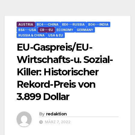
AUSTRIA
BC4---CHINA
BE4---RUSSIA
BO4---INDIA
BS4---USA
CR---EU
ECONOMY
GERMANY
RUSSIA & CHINA
USA & EU
EU-Gaspreis/EU-
Wirtschafts-u. Sozial-
Killer: Historischer
Rekord-Preis von
3.899 Dollar
By
redaktion
MÄRZ 7, 2022