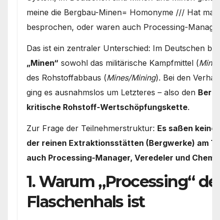
meine die Bergbau-Minen= Homonyme /// Hat man 
besprochen, oder waren auch Processing-Manager
Das ist ein zentraler Unterschied: Im Deutschen 
„Minen“
sowohl das militärische Kampfmittel (
Mine
des Rohstoffabbaus (
Mines/Mining
). Bei den Verha
ging es ausnahmslos um Letzteres – also den
Bergb
kritische Rohstoff-Wertschöpfungskette
.
Zur Frage der Teilnehmerstruktur:
Es saßen keines
der reinen Extraktionsstätten (Bergwerke) am Tis
auch Processing-Manager, Veredeler und Chemie
1. Warum „Processing“ der
Flaschenhals ist