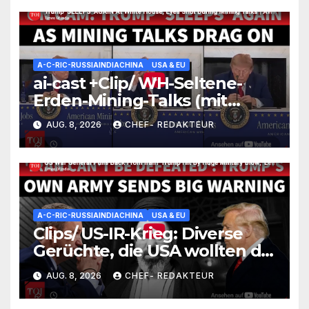
A-C-RIC-RUSSIAINDIACHINA
USA & EU
ai-cast +Clip/ WH-Seltene-
Erden-Mining-Talks (mit
Processing-Thema): wirkliche
AUG. 8, 2026
CHEF- REDAKTEUR
REE-5n+-Problemzone nicht
erfasst/ Trump nickt ein (und
versäumt nichts)
A-C-RIC-RUSSIAINDIACHINA
USA & EU
Clips/ US-IR-Krieg: Diverse
Gerüchte, die USA wollten die
Lage irgendwie einfrieren
AUG. 8, 2026
CHEF- REDAKTEUR
(wüssten aber nicht wie)/
+mehr