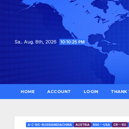
Skip
to
content
Sa.. Aug. 8th, 2026
10:10:26 PM
HOME
ACCOUNT
LOGIN
THANK
A-C-RIC-RUSSIAINDIACHINA
AUSTRIA
BS4---USA
CR---EU