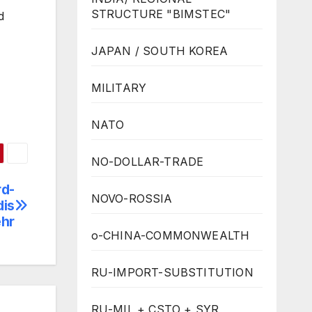
STRUCTURE "BIMSTEC"
d
JAPAN / SOUTH KOREA
MILITARY
NATO
NO-DOLLAR-TRADE
rd-
NOVO-ROSSIA
dis
hr
o-CHINA-COMMONWEALTH
RU-IMPORT-SUBSTITUTION
RU-MIL + CSTO + SYR