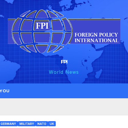
FPI
World News
 YOU
GERMANY
MILITARY
NATO
UK