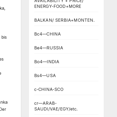
AVAILABILITY + PRICE/
ENERGY-FOOD+MORE
ka,
BALKAN/ SERBIA+MONTEN.
Bc4—CHINA
 bis
Be4—RUSSIA
es
Bo4—INDIA
e
Bs4—USA
c-CHINA-SCO
anka
cr—ARAB-
SAUDI/VAE/EGY/etc.
 Der