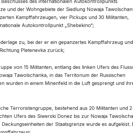
 Beschusses des internationalen Autokontrollpunkts
nze und der Wohngebiete der Siedlung Nowaja Tawolschan
zerten Kampffahrzeugen, vier Pickups und 30 Militanten,
rnationale Autokontrollpunkt „Shebekino“;
iederlage zu, bei der er ein gepanzertes Kampffahrzeug und
n Richtung Pletenevka zurück;
uppe von 15 Militanten, entlang des linken Ufers des Fluss
owaja Tawolschanka, in das Territorium der Russischen
en wurden in einem Minenfeld in die Luft gesprengt und ihr
ische Terroristengruppe, bestehend aus 20 Militanten und 2
chten Ufers des Siwerski Donez bis zur Nowaja Tawolsch
n Deckungseinheiten der Staatsgrenze wurde es aufgelöst.
Kampffahrzeug;