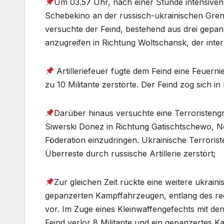
Um 03.57 Uhr, nach einer Stunde intensiven
Schebekino an der russisch-ukrainischen Gre
versuchte der Feind, bestehend aus drei gepan
anzugreifen in Richtung Woltschansk, der inte
Artilleriefeuer fügte dem Feind eine Feuern
zu 10 Militante zerstörte. Der Feind zog sich i
Darüber hinaus versuchte eine Terroristengr
Siwerski Donez in Richtung Gatischtschewo, N
Föderation einzudringen. Ukrainische Terrorist
Überreste durch russische Artillerie zerstört;
Zur gleichen Zeit rückte eine weitere ukrain
gepanzerten Kampffahrzeugen, entlang des re
vor. Im Zuge eines Kleinwaffengefechts mit de
Feind verlor 8 Militante und ein gepanzertes 