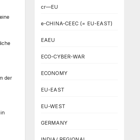
cr—EU
eine
e-CHINA-CEEC (= EU-EAST)
EAEU
liche
ECO-CYBER-WAR
ECONOMY
m der
EU-EAST
EU-WEST
in
GERMANY
INDIA/ REGIONAL