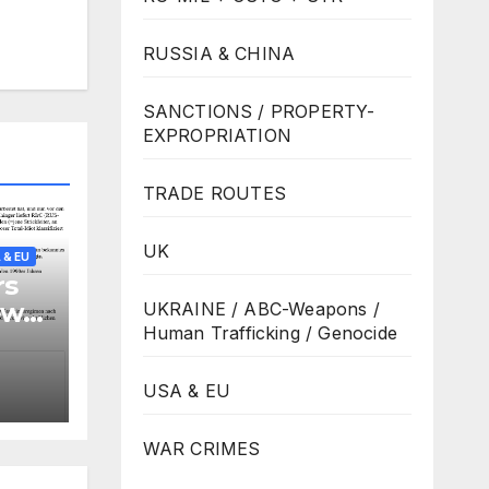
RUSSIA & CHINA
SANCTIONS / PROPERTY-
EXPROPRIATION
TRADE ROUTES
UK
 & EU
rs
ew:
UKRAINE / ABC-Weapons /
Human Trafficking / Genocide
tal-
s
USA & EU
ehr
WAR CRIMES