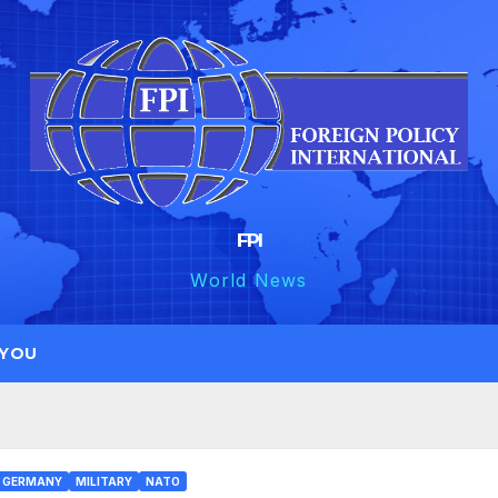
FPI
World News
 YOU
GERMANY
MILITARY
NATO