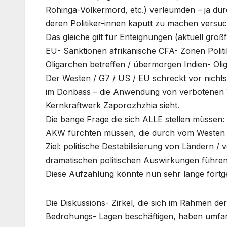
Rohinga-Völkermord, etc.) verleumden – ja du
deren Politiker-innen kaputt zu machen versuch
Das gleiche gilt für Enteignungen (aktuell gro
EU- Sanktionen afrikanische CFA- Zonen Politi
Oligarchen betreffen / übermorgen Indien- Olig
Der Westen / G7 / US / EU schreckt vor nichts
im Donbass – die Anwendung von verbotenen Wa
Kernkraftwerk Zaporozhzhia sieht.
Die bange Frage die sich ALLE stellen müssen
AKW fürchten müssen, die durch vom Westen b
Ziel: politische Destabilisierung von Ländern /
dramatischen politischen Auswirkungen führen
Diese Aufzählung könnte nun sehr lange fortgef
Die Diskussions- Zirkel, die sich im Rahmen de
Bedrohungs- Lagen beschäftigen, haben umfa