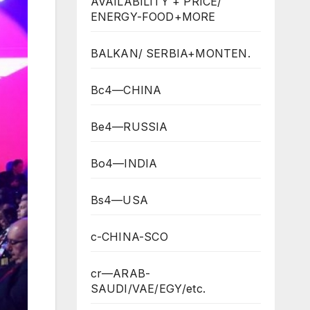
AVAILABILITY + PRICE/
ENERGY-FOOD+MORE
BALKAN/ SERBIA+MONTEN.
Bc4—CHINA
Be4—RUSSIA
Bo4—INDIA
Bs4—USA
c-CHINA-SCO
cr—ARAB-
SAUDI/VAE/EGY/etc.