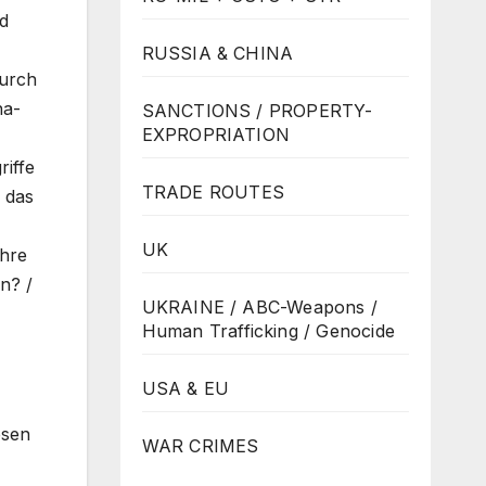
d
RUSSIA & CHINA
durch
na-
SANCTIONS / PROPERTY-
EXPROPRIATION
riffe
TRADE ROUTES
 das
UK
ihre
n? /
UKRAINE / ABC-Weapons /
Human Trafficking / Genocide
USA & EU
esen
WAR CRIMES