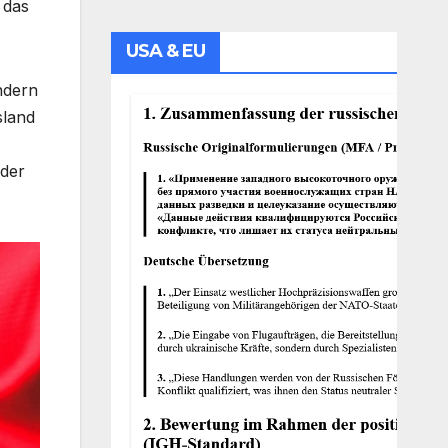
 das
USA & EU
ndern
sland
 der