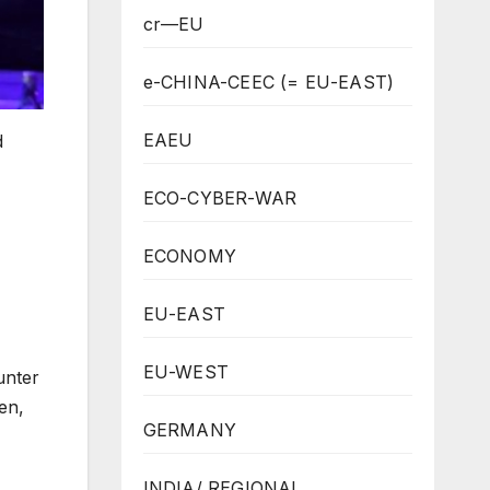
cr—EU
e-CHINA-CEEC (= EU-EAST)
EAEU
d
ECO-CYBER-WAR
ECONOMY
EU-EAST
EU-WEST
unter
en,
GERMANY
INDIA/ REGIONAL