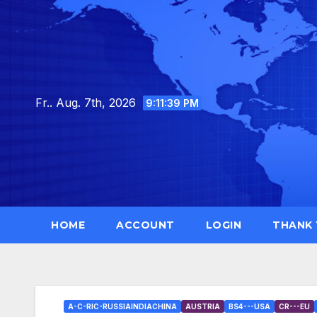
Skip
to
content
Fr.. Aug. 7th, 2026
9:11:41 PM
HOME
ACCOUNT
LOGIN
THANK
A-C-RIC-RUSSIAINDIACHINA
AUSTRIA
BS4---USA
CR---EU