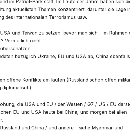
end im Patriot-Park statt. Im Laufe der Jahre haben sich di
ltung aktuellsten Themen konzentriert, darunter die Lage 
g des internationalen Terrorismus usw.
ch USA und Taiwan zu setzen, bevor man sich – im Rahmen 
 Vermutlich nicht.
 überschätzen.
ndeten bezüglich Ukraine, EU und USA ab, China ebenfalls
 offene Konflikte am laufen (Russland schon offen militä
g diplomatisch).
ohung, die USA und EU / der Westen / G7 / US / EU darste
machen EU und USA heute bei China, und morgen bei allen
r.
Russland und China / und andere – siehe Myanmar und