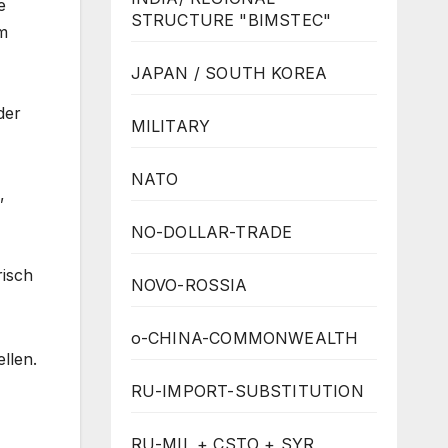
e
STRUCTURE "BIMSTEC"
im
JAPAN / SOUTH KOREA
der
MILITARY
NATO
,
NO-DOLLAR-TRADE
risch
NOVO-ROSSIA
o-CHINA-COMMONWEALTH
llen.
RU-IMPORT-SUBSTITUTION
RU-MIL + CSTO + SYR