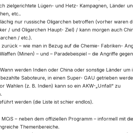
rch zielgerichtete Lügen- und Hetz- Kampagnen, Länder un
en, etc..
ßflächig nur russische Oligarchen betroffen (vorher waren 
ker / und Oligarchen Haupt- Ziel) / kann morgen auch Chi
archen / etc.).
 zurück – wie man in Bezug auf die Chemie- Fabriken- Ang
ffen (Minen) – und – Paradebeispiel – die Angriffe gegen
: Wann werden Indien oder China oder sonstige Länder um 
ezahlte Saboteure, in einen Super- GAU getrieben werde
 vor Wahlen (z. B. Indien) kann so ein AKW-„Unfall“ zu
.
ührt werden (die Liste ist schier endlos).
r MCiS – neben dem offiziellen Programm – informell mit di
ngreiche Themenbereiche.