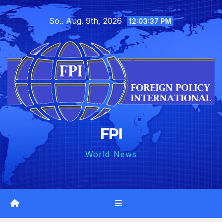
Skip
So.. Aug. 9th, 2026
to
12:03:39 PM
content
FPI
World News