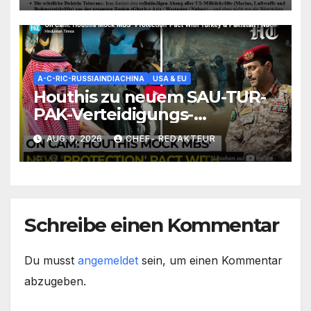
A-C-RIC-RUSSIAINDIACHINA
USA & EU
Houthis zu neuem SAU-TUR-
PAK-Verteidigungs-
Abkommen: Tretet nicht
AUG. 9, 2026
CHEF- REDAKTEUR
gegen Yemen an (sonst wirds
hart)
Schreibe einen Kommentar
Du musst
angemeldet
sein, um einen Kommentar
abzugeben.