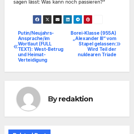
sagen lässt: Was kann noch passieren?“
Putin/Neujahrs-
Borei-Klasse (955A)
Beitragsnavigation
Ansprache/im
„Alexander III“ vom
Wortlaut (FULL
Stapel gelassen:
TEXT): West-Betrug
Wird Teil der
und Heimat-
nuklearen Triade
Verteidigung
By
redaktion