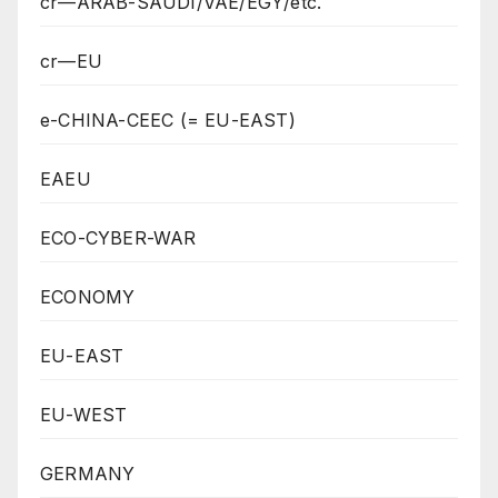
cr—ARAB-SAUDI/VAE/EGY/etc.
cr—EU
e-CHINA-CEEC (= EU-EAST)
EAEU
ECO-CYBER-WAR
ECONOMY
EU-EAST
EU-WEST
GERMANY