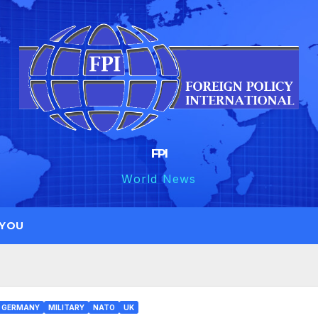
FPI
World News
 YOU
GERMANY
MILITARY
NATO
UK