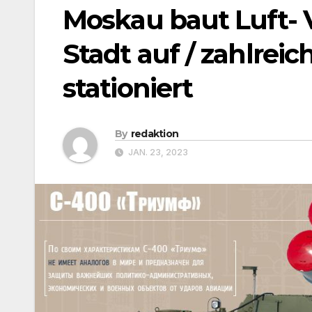
Moskau baut Luft- V
Stadt auf / zahlrei
stationiert
By
redaktion
JAN. 23, 2023