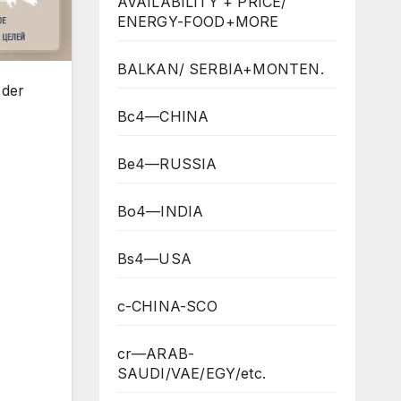
AVAILABILITY + PRICE/
ENERGY-FOOD+MORE
BALKAN/ SERBIA+MONTEN.
 der
Bc4—CHINA
Be4—RUSSIA
Bo4—INDIA
Bs4—USA
c-CHINA-SCO
cr—ARAB-
SAUDI/VAE/EGY/etc.