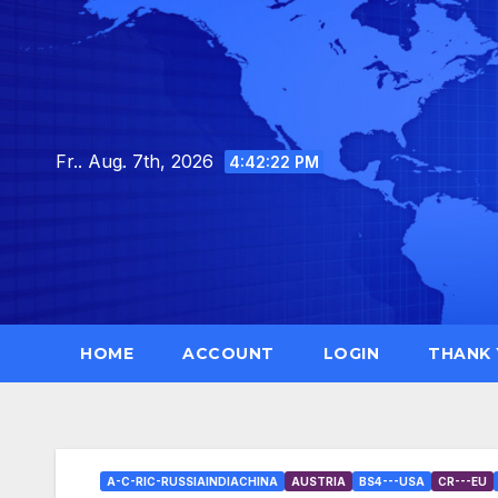
Skip
to
content
Fr.. Aug. 7th, 2026
4:42:24 PM
HOME
ACCOUNT
LOGIN
THANK
A-C-RIC-RUSSIAINDIACHINA
AUSTRIA
BS4---USA
CR---EU