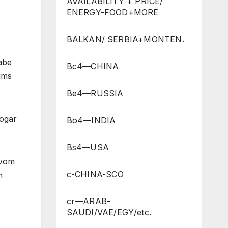
AVAILABILITY + PRICE/
ENERGY-FOOD+MORE
BALKAN/ SERBIA+MONTEN.
abe
Bc4—CHINA
ums
Be4—RUSSIA
sogar
Bo4—INDIA
Bs4—USA
 vom
c-CHINA-SCO
n
cr—ARAB-
SAUDI/VAE/EGY/etc.