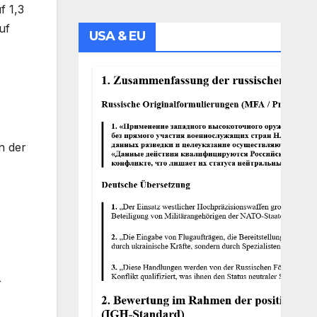
f 1,3
uf
USA & EU
n der
r