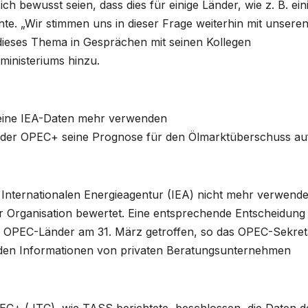
ch bewusst seien, dass dies für einige Länder, wie z. B. ein
e. „Wir stimmen uns in dieser Frage weiterhin mit unsere
dieses Thema in Gesprächen mit seinen Kollegen
inisteriums hinzu.
keine IEA-Daten mehr verwenden
 der OPEC+ seine Prognose für den Ölmarktüberschuss auf
 Internationalen Energieagentur (IEA) nicht mehr verwend
r Organisation bewertet. Eine entsprechende Entscheidung
r OPEC-Länder am 31. März getroffen, so das OPEC-Sekreta
erden Informationen von privaten Beratungsunternehmen
C+ (JTC), wie TASS berichtete, beschlossen, die Daten d