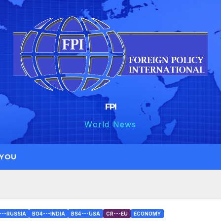
FPI
World News
 YOU
---RUSSIA
BO4---INDIA
BS4---USA
CR---EU
ECONOMY