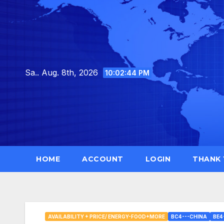
Skip
to
content
Sa.. Aug. 8th, 2026
10:02:45 PM
HOME
ACCOUNT
LOGIN
THANK
AVAILABILITY + PRICE/ ENERGY-FOOD+MORE
BC4---CHINA
BE4