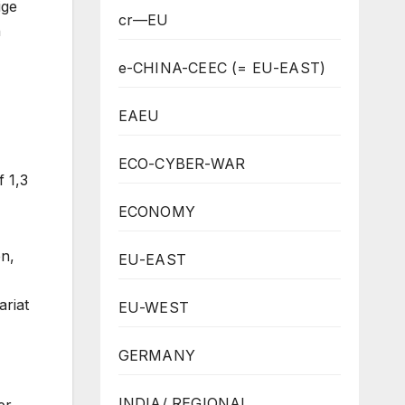
ige
cr—EU
n
e-CHINA-CEEC (= EU-EAST)
EAEU
ECO-CYBER-WAR
 1,3
ECONOMY
en,
EU-EAST
riat
EU-WEST
GERMANY
INDIA/ REGIONAL
er