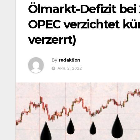
Ölmarkt-Defizit bei 
OPEC verzichtet kün
verzerrt)
By
redaktion
APR. 2, 2022