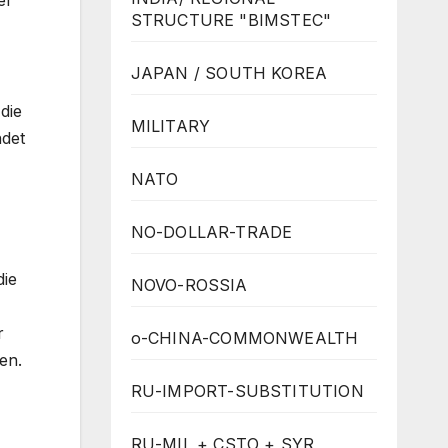
STRUCTURE "BIMSTEC"
JAPAN / SOUTH KOREA
die
MILITARY
det
NATO
NO-DOLLAR-TRADE
die
NOVO-ROSSIA
r
o-CHINA-COMMONWEALTH
en.
RU-IMPORT-SUBSTITUTION
RU-MIL + CSTO + SYR