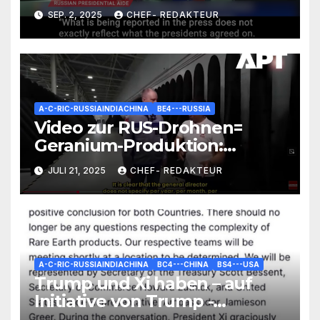
Treffen mit Zelensky
SEP. 2, 2025
CHEF- REDAKTEUR
zugestimmt
A-C-RIC-RUSSIAINDIACHINA
BE4---RUSSIA
Video zur RUS-Drohnen=
Geranium-Produktion:
Interessante Zahlen und
JULI 21, 2025
CHEF- REDAKTEUR
Fakten
A-C-RIC-RUSSIAINDIACHINA
BC4---CHINA
BS4---USA
Trump und Xi haben – auf
Initiative von Trump -
telefoniert – Statement von