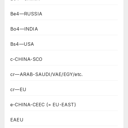
Be4—RUSSIA
Bo4—INDIA
Bs4—USA
c-CHINA-SCO
cr—ARAB-SAUDI/VAE/EGY/etc.
cr—EU
e-CHINA-CEEC (= EU-EAST)
EAEU