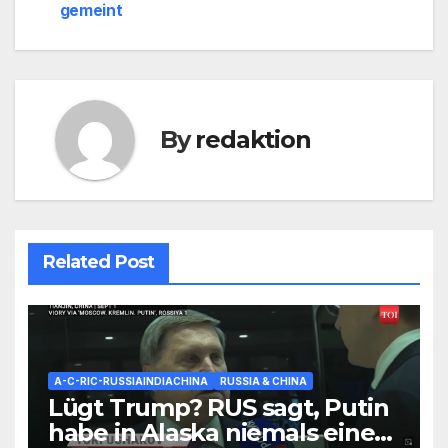
gemeint
By
redaktion
Related Post
A-C-RIC-RUSSIAINDIACHINA
RUSSIA & CHINA
Lügt Trump? RUS sagt, Putin
habe in Alaska niemals einem