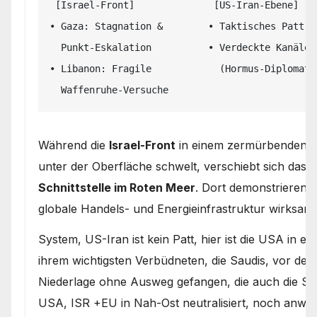
 [Israel-Front]              [US-Iran-Ebene]             [Houthi-Saudi-Achse]

• Gaza: Stagnation &        • Taktisches Patt  
  Punkt-Eskalation          • Verdeckte Kanäle          • Blockade saudi-arabischer

• Libanon: Fragile            (Hormus-Diplomati
Während die
Israel-Front
in einem zermürbenden St
unter der Oberfläche schwelt, verschiebt sich das r
Schnittstelle im Roten Meer
. Dort demonstrieren 
globale Handels- und Energieinfrastruktur wirksam
System, US-Iran ist kein Patt, hier ist die USA in e
ihrem wichtigsten Verbüdneten, die Saudis, vor den
Niederlage ohne Ausweg gefangen, die auch die Sau
USA, ISR +EU in Nah-Ost neutralisiert, noch anwes