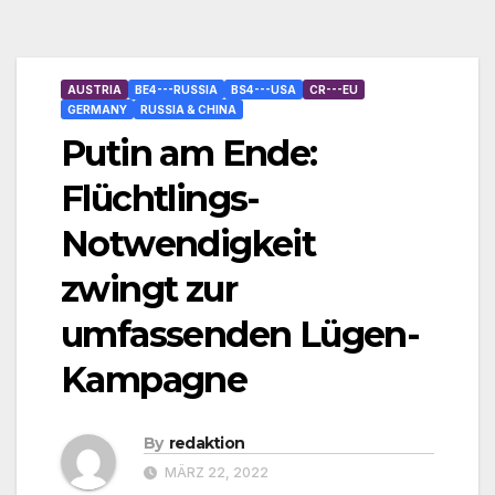
AUSTRIA
BE4---RUSSIA
BS4---USA
CR---EU
GERMANY
RUSSIA & CHINA
Putin am Ende:
Flüchtlings-
Notwendigkeit
zwingt zur
umfassenden Lügen-
Kampagne
By
redaktion
MÄRZ 22, 2022