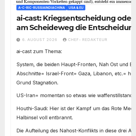
A-C-RIC-RUSSIAINDIACHINA
USA & EU
ai-cast: Kriegsentscheidung oder 
am Scheideweg die Entscheidung 
den Weg vorgeben
6. AUGUST 2026
CHEF- REDAKTEUR
ai-cast zum Thema:
System, die beiden Haupt-Fronten, Nah Ost und E
Abschnitte= Israel-Front= Gaza, Libanon, etc.= hefti
Grund Stagnation.
US-Iran= momentan so etwas wie waffenstillstand 
Houthi-Saudi: Hier ist der Kampf um das Rote Meer
Halbinsel voll entbrannt.
Die Aufteilung des Nahost-Konflikts in diese drei Abs