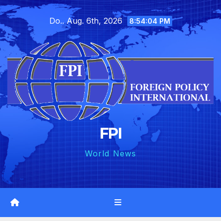
Skip
Do.. Aug. 6th, 2026
to
8:54:05 PM
content
FPI
World News