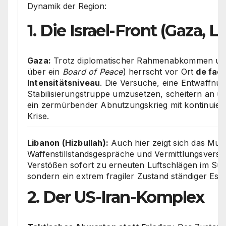
Dynamik der Region:
1. Die Israel-Front (Gaza,
Gaza:
Trotz diplomatischer Rahmenabkommen und
über ein
Board of Peace
) herrscht vor Ort
de fact
Intensitätsniveau
. Die Versuche, eine Entwaffnun
Stabilisierungstruppe umzusetzen, scheitern an u
ein zermürbender Abnutzungskrieg mit kontinuier
Krise.
Libanon (Hizbullah):
Auch hier zeigt sich das Muste
Waffenstillstandsgespräche und Vermittlungsversu
Verstößen sofort zu erneuten Luftschlägen im Südl
sondern ein extrem fragiler Zustand ständiger Eska
2. Der US-Iran-Komplex