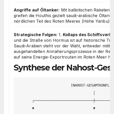
Angriffe auf Öltanker:
Mit ballistischen Rakete
greifen die Houthis gezielt saudi-arabische Öltanke
nördlichen Teil des Roten Meeres (Höhe Yanbu) a
Strategische Folgen:
1.
Kollaps des Schiffsverke
und die Straße von Hormus ist auf historische Tie
Saudi-Arabien steht vor der Wahl, entweder militä
ausgehandelten Annäherungsprozesse in der Regio
auf seine Energie-Exportrouten im Roten Meer h
Synthese der Nahost-Ges
                          [NAHOST-GESAMTKONFLIKT]

                                     │

       ┌─────────────────────────────┼─────────────────────────────┐

       ▼                             ▼                             ▼
