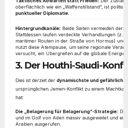
Taktisches Abwarten statt Frieden:
Der Zustand
oberflächlich wie ein „Waffenstillstand“, ist politis
punktueller Diplomatie
.
Hintergrundkanäle:
Beide Seiten vermeiden derzei
Stattdessen laufen verdeckte Verhandlungen (z. B
maritimer Routen in der Straße von Hormus) und
nutzt diese Atempause, um seine regionale Veran
versucht, ein Übergreifen auf die globale Energie
3. Der Houthi-Saudi-Konfl
Dies ist derzeit der
dynamischste und gefährlichst
ursprünglichen Jemen-Konflikt zu einem Machtkam
hat:
Die „Belagerung für Belagerung“-Strategie:
Die 
und im Golf von Aden massiv ausgeweitet und eine
Arabien ausgerufen.