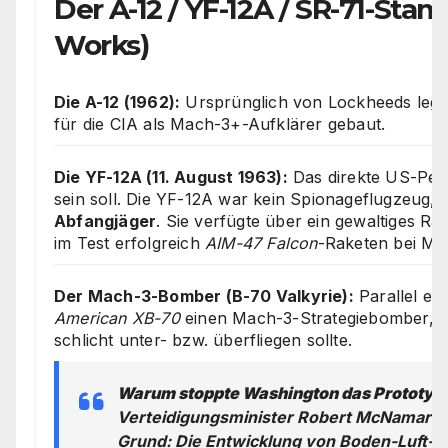
Der A-12 / YF-12A / SR-71-S
Works)
Die A-12 (1962):
Ursprünglich von Lockheeds lege
für die CIA als Mach-3+-Aufklärer gebaut.
Die YF-12A (11. August 1963):
Das direkte US-Pen
sein soll. Die YF-12A war kein Spionageflugzeug,
Abfangjäger
. Sie verfügte über ein gewaltiges Rad
im Test erfolgreich
AIM-47 Falcon
-Raketen bei Ma
Der Mach-3-Bomber (B-70 Valkyrie):
Parallel en
American XB-70
einen Mach-3-Strategiebomber, de
schlicht unter- bzw. überfliegen sollte.
Warum stoppte Washington das Prototy
Verteidigungsminister Robert McNamara b
Grund: Die Entwicklung von Boden-Luft-