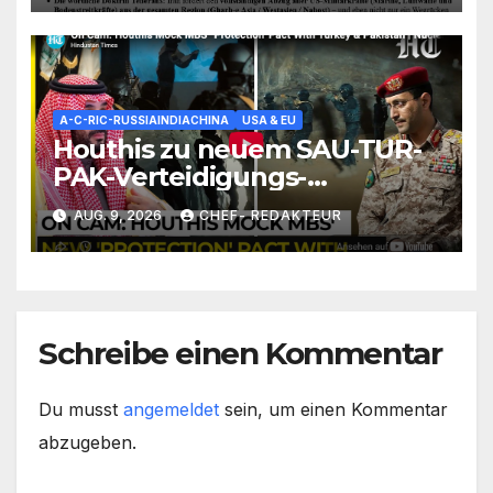
A-C-RIC-RUSSIAINDIACHINA
USA & EU
Houthis zu neuem SAU-TUR-
PAK-Verteidigungs-
Abkommen: Tretet nicht
AUG. 9, 2026
CHEF- REDAKTEUR
gegen Yemen an (sonst wirds
hart)
Schreibe einen Kommentar
Du musst
angemeldet
sein, um einen Kommentar
abzugeben.