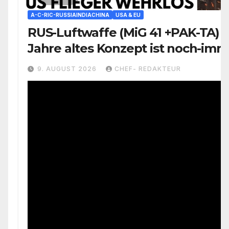
A-C-RIC-RUSSIAINDIACHINA
USA & EU
RUS-Luftwaffe (MiG 41 +PAK-TA) 
Jahre altes Konzept ist noch-imm
aktiv
9. AUGUST 2026
CHEF- REDAKTEUR