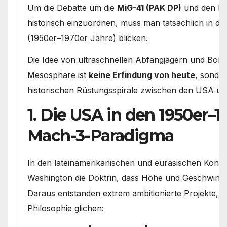
Um die Debatte um die
MiG-41 (PAK DP)
und den B
historisch einzuordnen, muss man tatsächlich in di
(1950er–1970er Jahre) blicken.
Die Idee von ultraschnellen Abfangjägern und Bom
Mesosphäre ist
keine Erfindung von heute
, sonder
historischen Rüstungsspirale zwischen den USA un
1. Die USA in den 1950er–1
Mach-3-Paradigma
In den lateinamerikanischen und eurasischen Konfli
Washington die Doktrin, dass Höhe und Geschwindigk
Daraus entstanden extrem ambitionierte Projekte, d
Philosophie glichen: