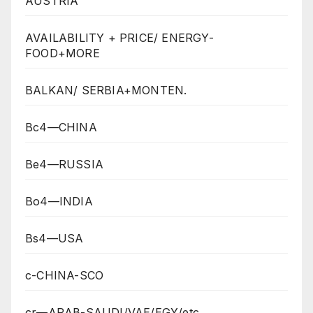
AUSTRIA
AVAILABILITY + PRICE/ ENERGY-
FOOD+MORE
BALKAN/ SERBIA+MONTEN.
Bc4—CHINA
Be4—RUSSIA
Bo4—INDIA
Bs4—USA
c-CHINA-SCO
cr—ARAB-SAUDI/VAE/EGY/etc.