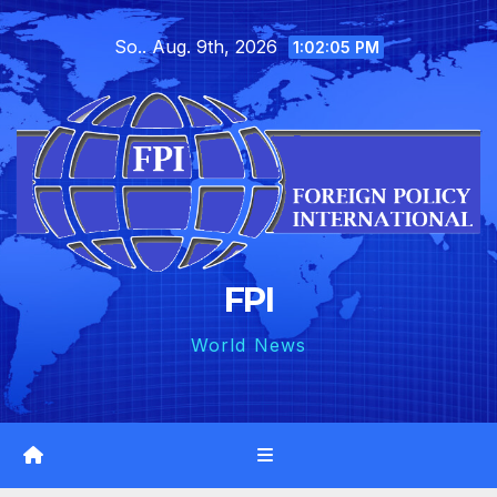
Skip
So.. Aug. 9th, 2026
to
1:02:07 PM
content
FPI
World News