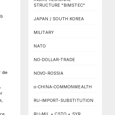
STRUCTURE "BIMSTEC"
ab
JAPAN / SOUTH KOREA
MILITARY
NATO
NO-DOLLAR-TRADE
 die
NOVO-ROSSIA
,
o-CHINA-COMMONWEALTH
er
e,
RU-IMPORT-SUBSTITUTION
RU-MIL + CSTO + SYR
rce