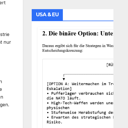
ert
USA & EU
strie
t nur
n
e
en
igen.