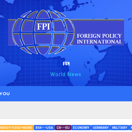
FPI
World News
 YOU
/ ENERGY-FOOD+MORE
BS4---USA
CR---EU
ECONOMY
GERMANY
MILITARY