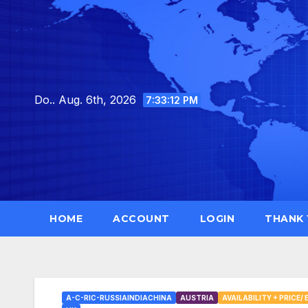
Skip
to
content
Do.. Aug. 6th, 2026
7:33:13 PM
HOME
ACCOUNT
LOGIN
THANK
A-C-RIC-RUSSIAINDIACHINA
AUSTRIA
AVAILABILITY + PRICE