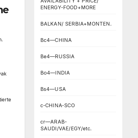
AVAILABILITY + PRICE/
ne
ENERGY-FOOD+MORE
BALKAN/ SERBIA+MONTEN.
n.
Bc4—CHINA
Be4—RUSSIA
Bo4—INDIA
vak
Bs4—USA
ierte
c-CHINA-SCO
cr—ARAB-
SAUDI/VAE/EGY/etc.