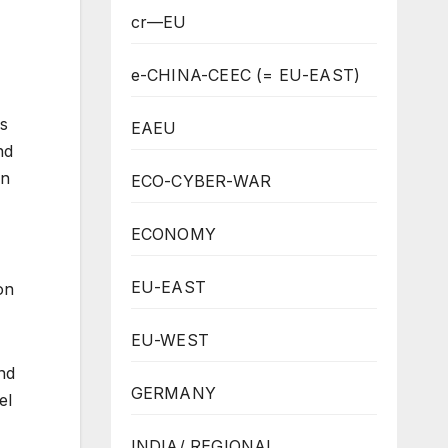
cr—EU
e-CHINA-CEEC (= EU-EAST)
es
EAEU
nd
in
ECO-CYBER-WAR
ECONOMY
EU-EAST
on
EU-WEST
nd
GERMANY
el
INDIA/ REGIONAL