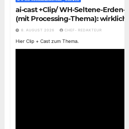
ai-cast +Clip/ WH-Seltene-Erden-
(mit Processing-Thema): wirklich
Problemzone nicht erfasst/ Trump
8. AUGUST 2026
CHEF- REDAKTEUR
versäumt nichts)
Hier Clip + Cast zum Thema.