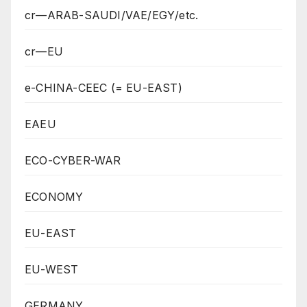
cr—ARAB-SAUDI/VAE/EGY/etc.
cr—EU
e-CHINA-CEEC (= EU-EAST)
EAEU
ECO-CYBER-WAR
ECONOMY
EU-EAST
EU-WEST
GERMANY