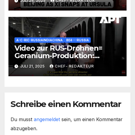
JULI 24, 2025
CHEF- REDAKTEUR
A-C-RIC-RUSSIAINDIACHINA
BE4---RUSSIA
Video zur RUS-Drohnen=
Geranium-Produktion:
Interessante Zahlen und
JULI 21, 2025
CHEF- REDAKTEUR
Fakten
Schreibe einen Kommentar
Du musst
angemeldet
sein, um einen Kommentar
abzugeben.