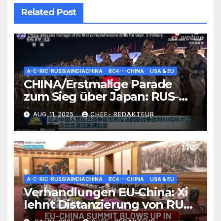
Related Post
A-C-RIC-RUSSIAINDIACHINA
BC4---CHINA
USA & EU
CHINA/Erstmalige Parade
zum Sieg über Japan: RUS-
Sieges-Feier-Tradition nun
AUG. 11, 2025
CHEF- REDAKTEUR
auch in Peking
A-C-RIC-RUSSIAINDIACHINA
BC4---CHINA
USA & EU
Verhandlungen EU-China: Xi
lehnt Distanzierung von RUS
kategorisch ab/ +mehr