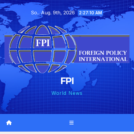
Skip
So.. Aug. 9th, 2026
to
2:27:11 AM
content
FPI
World News