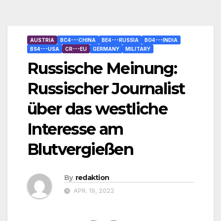
AUSTRIA
BC4---CHINA
BE4---RUSSIA
BO4---INDIA
BS4---USA
CR---EU
GERMANY
MILITARY
Russische Meinung:
Russischer Journalist
über das westliche
Interesse am
Blutvergießen
By
redaktion
APR. 19, 2022