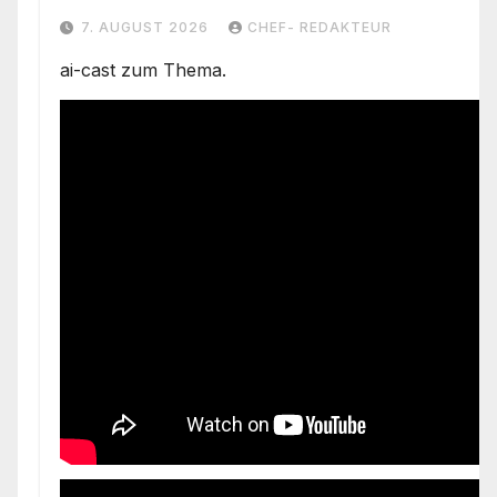
Konflikts“ zu/ +mehr
7. AUGUST 2026
CHEF- REDAKTEUR
ai-cast zum Thema.