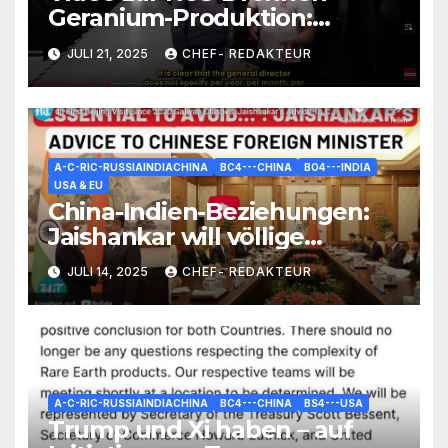
Geranium-Produktion:
Interessante Zahlen und
JULI 21, 2025
CHEF- REDAKTEUR
Fakten
A-C-RIC-RUSSIAINDIACHINA
BC4---CHINA
BO4---INDIA
USA & EU
China-Indien-Beziehungen:
Jaishankar will völlige
Normalisierung und enge
JULI 14, 2025
CHEF- REDAKTEUR
Zusammenarbeit
A-C-RIC-RUSSIAINDIACHINA
BC4---CHINA
BS4---USA
Trump und Xi haben – auf