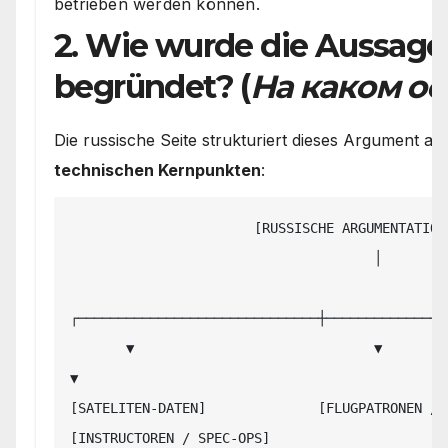
betrieben werden können.
2. Wie wurde die Aussage
begründet? (
На каком о
Die russische Seite strukturiert dieses Argument 
technischen Kernpunkten
:
                       [RUSSISCHE ARGUMENTATIONS-KETTE]

                                      │

┌──────────────────────────────┼────────────────
       ▼                              ▼                              
▼

[SATELITEN-DATEN]              [FLUGPATRONEN / DATA
[INSTRUCTOREN / SPEC-OPS]
