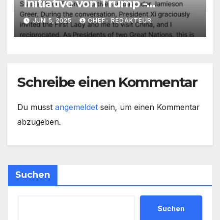
Initiative von Trump -
telefoniert – Statement von
JUNI 5, 2025
CHEF- REDAKTEUR
Trump
Schreibe einen Kommentar
Du musst
angemeldet
sein, um einen Kommentar
abzugeben.
Suchen
Suchen