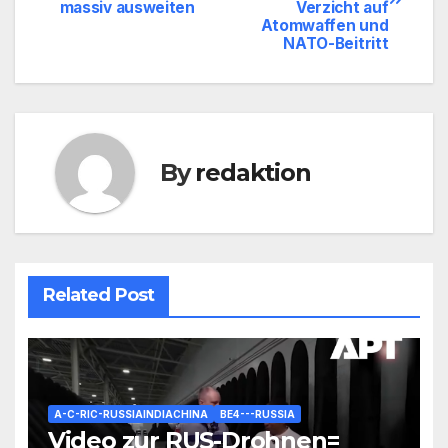
massiv ausweiten
Verzicht auf
Atomwaffen und
NATO-Beitritt
By
redaktion
Related Post
A-C-RIC-RUSSIAINDIACHINA
BE4---RUSSIA
Video zur RUS-Drohnen=