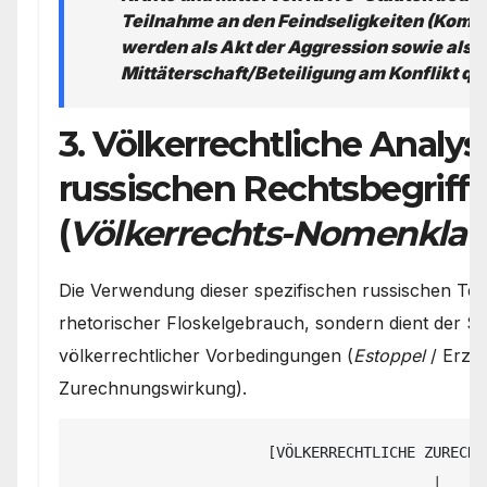
Teilnahme an den Feindseligkeiten (Komb
werden als Akt der Aggression sowie als
Mittäterschaft/Beteiligung am Konflikt qua
3. Völkerrechtliche Analys
russischen Rechtsbegriff
(
Völkerrechts-Nomenklat
Die Verwendung dieser spezifischen russischen Term
rhetorischer Floskelgebrauch, sondern dient der S
völkerrechtlicher Vorbedingungen (
Estoppel
/ Erze
Zurechnungswirkung).
                      [VÖLKERRECHTLICHE ZURECHNUNGS-KASKADE]

                                         │
