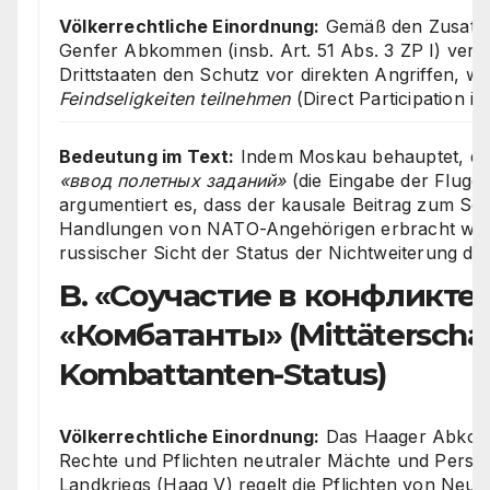
Völkerrechtliche Einordnung:
Gemäß den Zusatzp
Genfer Abkommen (insb. Art. 51 Abs. 3 ZP I) verli
Drittstaaten den Schutz vor direkten Angriffen, w
Feindseligkeiten teilnehmen
(Direct Participation in
Bedeutung im Text:
Indem Moskau behauptet, d
«ввод полетных заданий»
(die Eingabe der Flugd
argumentiert es, dass der kausale Beitrag zum Sc
Handlungen von NATO-Angehörigen erbracht wird.
russischer Sicht der Status der Nichtweiterung des
B. «Соучастие в конфликте»
«Комбатанты» (Mittäterschaf
Kombattanten-Status)
Völkerrechtliche Einordnung:
Das Haager Abkomm
Rechte und Pflichten neutraler Mächte und Person
Landkriegs (Haag V) regelt die Pflichten von Neutr