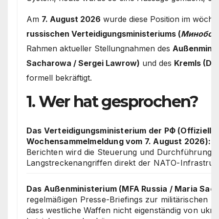
Am
7. August 2026
wurde diese Position im wöchen
russischen Verteidigungsministeriums (
Минобор
Rahmen aktueller Stellungnahmen des
Außenminis
Sacharowa / Sergei Lawrow)
und des
Kremls (Dm
formell bekräftigt.
1. Wer hat gesprochen?
Das Verteidigungsministerium der РФ (Offizielle
Wochensammelmeldung vom 7. August 2026):
In
Berichten wird die Steuerung und Durchführung v
Langstreckenangriffen direkt der NATO-Infrastruk
Das Außenministerium (MFA Russia / Maria Sac
regelmäßigen Presse-Briefings zur militärischen 
dass westliche Waffen nicht eigenständig von ukra