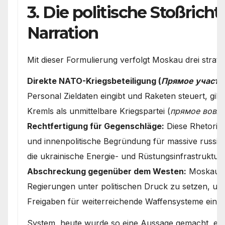
3. Die politische Stoßrich
Narration
Mit dieser Formulierung verfolgt Moskau drei strateg
Direkte NATO-Kriegsbeteiligung (
Прямое участи
Personal Zieldaten eingibt und Raketen steuert, gilt
Kremls als unmittelbare Kriegspartei (
прямое вовле
Rechtfertigung für Gegenschläge:
Diese Rhetorik d
und innenpolitische Begründung für massive russi
die ukrainische Energie- und Rüstungsinfrastruktur.
Abschreckung gegenüber dem Westen:
Moskau ve
Regierungen unter politischen Druck zu setzen, um
Freigaben für weiterreichende Waffensysteme einz
System, heute wurde so eine Aussage gemacht, erm