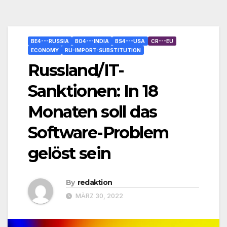
BE4---RUSSIA
BO4---INDIA
BS4---USA
CR---EU
ECONOMY
RU-IMPORT-SUBSTITUTION
Russland/IT-
Sanktionen: In 18
Monaten soll das
Software-Problem
gelöst sein
By
redaktion
MÄRZ 30, 2022