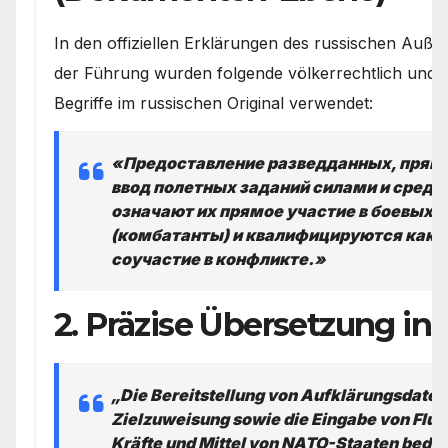
In den offiziellen Erklärungen des russischen Auße
der Führung wurden folgende völkerrechtlich und mi
Begriffe im russischen Original verwendet:
«Предоставление разведданных, прямо
ввод полетных заданий силами и средс
означают их прямое участие в боевых 
(комбатанты) и квалифицируются как а
соучастие в конфликте.»
2. Präzise Übersetzung in
„Die Bereitstellung von Aufklärungsdaten,
Zielzuweisung sowie die Eingabe von Flu
Kräfte und Mittel von NATO-Staaten bedeu