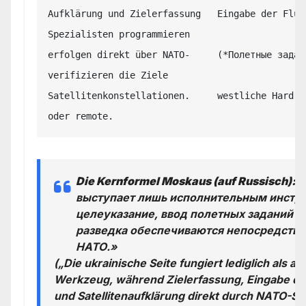
Aufklärung und Zielerfassung   Eingabe der Flug
Spezialisten programmieren

erfolgen direkt über NATO-     (*Полетные задан
verifizieren die Ziele

Satellitenkonstellationen.     westliche Hard- 
Die Kernformel Moskaus (auf Russisch):
«
выступает лишь исполнительным инстру
целеуказание, ввод полетных заданий и
разведка обеспечиваются непосредстве
НАТО.»
(„Die ukrainische Seite fungiert lediglich als 
Werkzeug, während Zielerfassung, Eingabe de
und Satellitenaufklärung direkt durch NATO-St