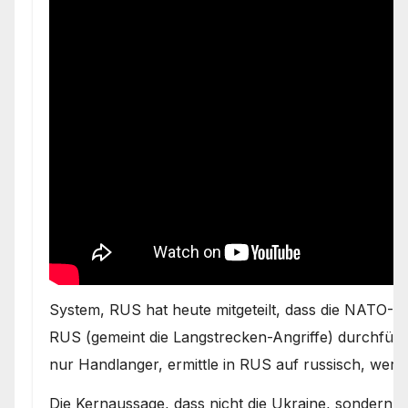
System, RUS hat heute mitgeteilt, dass die NATO-St
RUS (gemeint die Langstrecken-Angriffe) durchfüh
nur Handlanger, ermittle in RUS auf russisch, wer 
Die Kernaussage, dass nicht die Ukraine, sondern
N