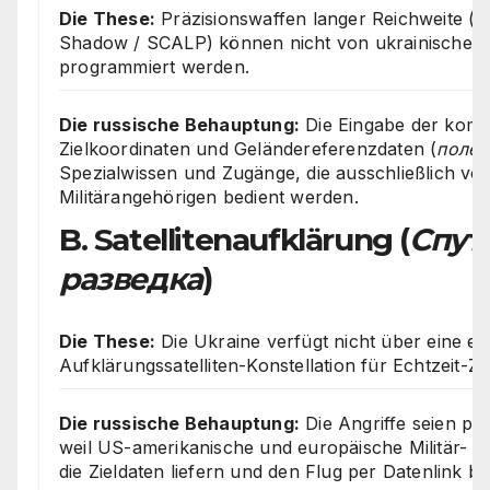
Die These:
Präzisionswaffen langer Reichweite 
Shadow / SCALP) können nicht von ukrainischen S
programmiert werden.
Die russische Behauptung:
Die Eingabe der komp
Zielkoordinaten und Geländereferenzdaten (
полет
Spezialwissen und Zugänge, die ausschließlich v
Militärangehörigen bedient werden.
B. Satellitenaufklärung (
Спут
разведка
)
Die These:
Die Ukraine verfügt nicht über eine ei
Aufklärungssatelliten-Konstellation für Echtzeit-Zi
Die russische Behauptung:
Die Angriffe seien phy
weil US-amerikanische und europäische Militär- un
die Zieldaten liefern und den Flug per Datenlink be