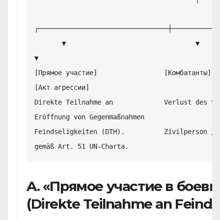
┌─────────────────────────────────┼────────────
       ▼                                 ▼                                 
▼

[Прямое участие]                 [Комбатанты]                      
[Акт агрессии]

Direkte Teilnahme an             Verlust des Schutz
Eröffnung von Gegenmaßnahmen

Feindseligkeiten (DTH).          Zivilperson / Ne
A. «Прямое участие в боев
(Direkte Teilnahme an Feinds