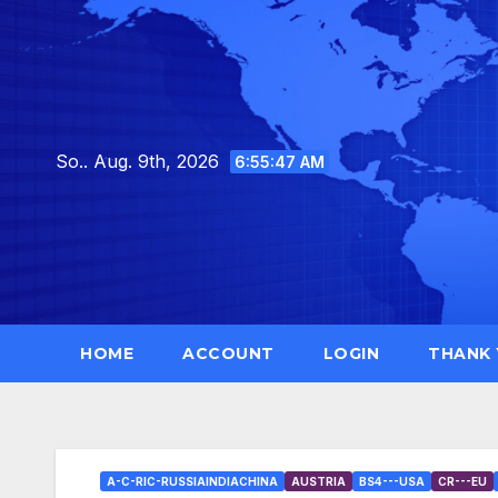
Skip
to
content
So.. Aug. 9th, 2026
6:55:48 AM
HOME
ACCOUNT
LOGIN
THANK
A-C-RIC-RUSSIAINDIACHINA
AUSTRIA
BS4---USA
CR---EU