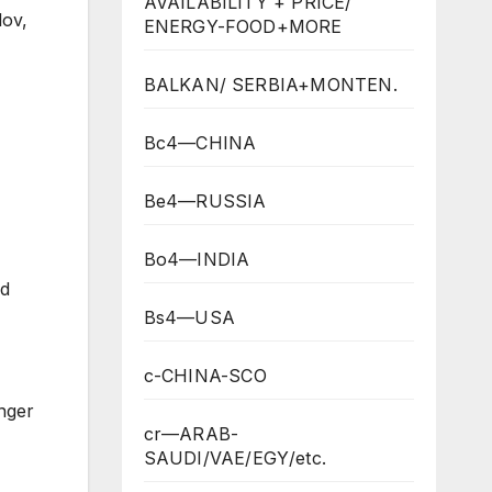
AVAILABILITY + PRICE/
lov,
ENERGY-FOOD+MORE
BALKAN/ SERBIA+MONTEN.
Bc4—CHINA
Be4—RUSSIA
Bo4—INDIA
ed
Bs4—USA
c-CHINA-SCO
nger
cr—ARAB-
SAUDI/VAE/EGY/etc.