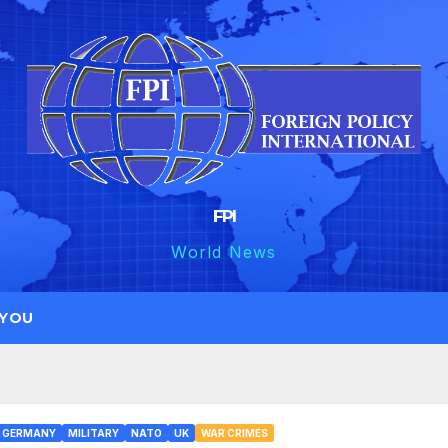
FPI
World News
 YOU
GERMANY
MILITARY
NATO
UK
WAR CRIMES