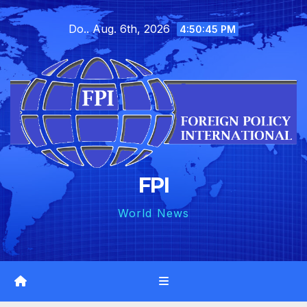
Skip
Do.. Aug. 6th, 2026
to
4:50:47 PM
content
FPI
World News