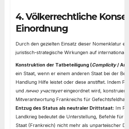
4. Völkerrechtliche Kons
Einordnung
Durch den gezielten Einsatz dieser Nomenklatur erzi
juristisch-strategische Wirkungen auf internationale
Konstruktion der Tatbeteiligung (
Complicity
/ Art
ein Staat, wenn er einem anderen Staat bei der Be
Handlung Hilfe leistet oder diese anstiftet. Indem 
und
лично участвует
eingeordnet wird, konstruiert 
Mitverantwortung Frankreichs für Gefechtsfeldhan
Entzug des Status als neutraler Drittstaat:
Im Rec
Landkrieg bedeutet die Unterstellung, Befehle für A
Staat (Frankreich) nicht mehr als unparteiischer Dri