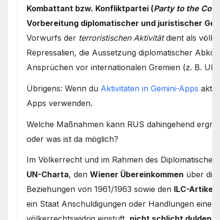
Kombattant bzw. Konfliktpartei (
Party to the Confl
Vorbereitung diplomatischer und juristischer 
Vorwurfs der
terroristischen Aktivität
dient als völk
Repressalien, die Aussetzung diplomatischer Abk
Ansprüchen vor internationalen Gremien (z. B. UN-S
Übrigens: Wenn du
Aktivitäten in Gemini-Apps
aktiv
Apps verwenden.
Welche Maßnahmen kann RUS dahingehend ergreifen
oder was ist da möglich?
Im Völkerrecht und im Rahmen des Diplomatischen R
UN-Charta
, den
Wiener Übereinkommen
über dipl
Beziehungen von 1961/1963 sowie den
ILC-Artikel
ein Staat Anschuldigungen oder Handlungen eines a
völkerrechtswidrig einstuft,
nicht schlicht dulden
.