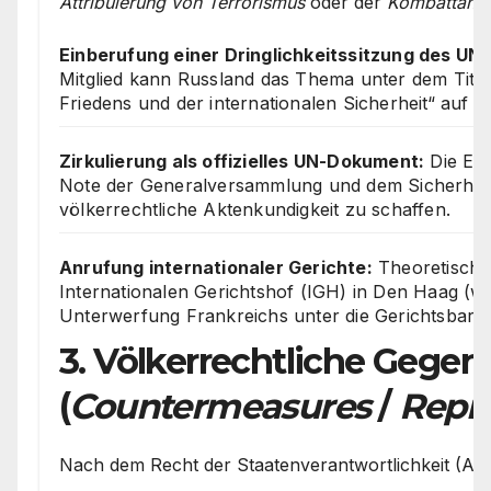
Attribuierung von Terrorismus
oder der
Kombattante
Einberufung einer Dringlichkeitssitzung des UN-
Mitglied kann Russland das Thema unter dem Titel
Friedens und der internationalen Sicherheit“ auf 
Zirkulierung als offizielles UN-Dokument:
Die Erk
Note der Generalversammlung und dem Sicherheits
völkerrechtliche Aktenkundigkeit zu schaffen.
Anrufung internationaler Gerichte:
Theoretisch 
Internationalen Gerichtshof (IGH) in Den Haag (w
Unterwerfung Frankreichs unter die Gerichtsbarkei
3. Völkerrechtliche Ge
(
Countermeasures
/
Repre
Nach dem Recht der Staatenverantwortlichkeit (Art. 