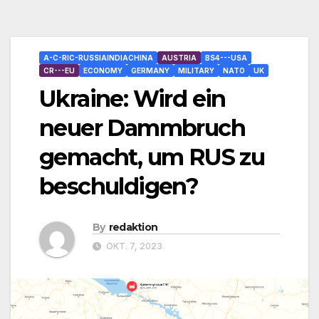
A-C-RIC-RUSSIAINDIACHINA
AUSTRIA
BS4---USA
CR---EU
ECONOMY
GERMANY
MILITARY
NATO
UK
Ukraine: Wird ein
neuer Dammbruch
gemacht, um RUS zu
beschuldigen?
By
redaktion
OKT. 7, 2023