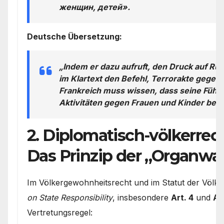
женщин, детей».
Deutsche Übersetzung:
„Indem er dazu aufruft, den Druck auf Rus
im Klartext den Befehl, Terrorakte gegen
Frankreich muss wissen, dass seine Führu
Aktivitäten gegen Frauen und Kinder beteil
2. Diplomatisch-völkerrec
Das Prinzip der „Organwal
Im Völkergewohnheitsrecht und im Statut der Völk
on State Responsibility
, insbesondere
Art. 4
und
Ar
Vertretungsregel: