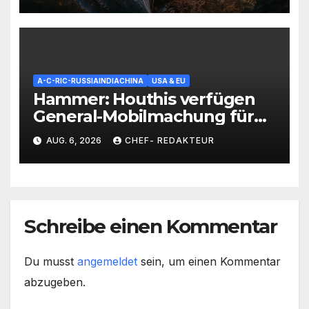
Kontrolle voll entbrannt
A-C-RIC-RUSSIAINDIACHINA
USA & EU
Hammer: Houthis verfügen
General-Mobilmachung für
Saudi-Krieg= Kampf um
AUG. 6, 2026
CHEF- REDAKTEUR
Vorherrschaft auf der
Arabischen Halbinsel
Schreibe einen Kommentar
Du musst
angemeldet
sein, um einen Kommentar
abzugeben.