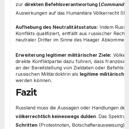
zur
direkten Befehlsverantwortung (
Command Res
Auswirkungen auf das Humanitäre Völkerrecht (IHL
Aufhebung des Neutralitätsstatus:
Indem Russlan
Konflikts qualifiziert, entfällt aus russischer Rech
neutraler Dritter im Sinne des Haager Abkommens
Erweiterung legitimer militärischer Ziele:
Völkerr
direkte Konfliktpartei dazu führen, dass französisch
an der Bereitstellung von Zieldaten oder Befehlsket
russischen Militärdoktrin als
legitime militärische 
werden können.
Fazit
Russland muss die Aussagen oder Handlungen der
völkerrechtlich keineswegs dulden
. Das Spektrum
Schritten
(Protestnoten, Botschafterausweisung) 