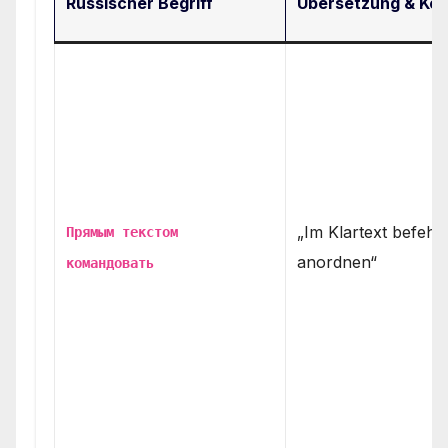
Russischer Begriff
Übersetzung & Kon
„Im Klartext befehle
Прямым текстом
anordnen“
командовать