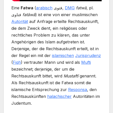
Eine
Fatwa
(
arabisch
فتوى,
DMG
fatwā
, pl.
فتاوى
fatāwā
) ist eine von einer muslimischen
Autorität
auf Anfrage erteilte Rechtsauskunft,
die dem Zweck dient, ein religiöses oder
rechtliches Problem zu klären, das unter
Angehörigen des Islam aufgetreten ist.
Derjenige, der die Rechtsauskunft erteilt, ist in
der Regel ein mit der
islamischen
Jurisprudenz
(
Fiqh
) vertrauter Mann und wird als
Mufti
bezeichnet; derjenige, der um die
Rechtsauskunft bittet, wird
Mustaftī
genannt.
Als Rechtsauskunft ist die Fatwa somit die
islamische Entsprechung zur
Responsa
, den
Rechtsauskünften
halachischer
Autoritäten im
Judentum.