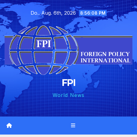
Skip
Do.. Aug. 6th, 2026
to
8:56:09 PM
content
FPI
World News