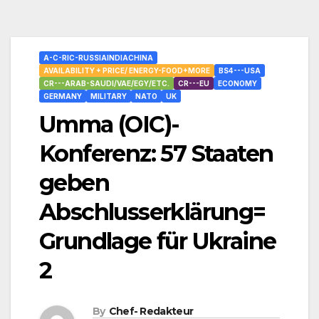
A-C-RIC-RUSSIAINDIACHINA
AVAILABILITY + PRICE/ ENERGY-FOOD+MORE
BS4---USA
CR---ARAB-SAUDI/VAE/EGY/ETC.
CR---EU
ECONOMY
GERMANY
MILITARY
NATO
UK
Umma (OIC)-
Konferenz: 57 Staaten
geben
Abschlusserklärung=
Grundlage für Ukraine
2
By
Chef- Redakteur