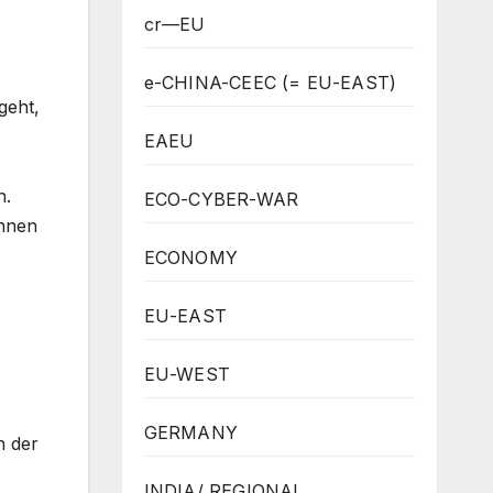
cr—EU
e-CHINA-CEEC (= EU-EAST)
geht,
EAEU
n.
ECO-CYBER-WAR
önnen
ECONOMY
EU-EAST
EU-WEST
GERMANY
n der
INDIA/ REGIONAL