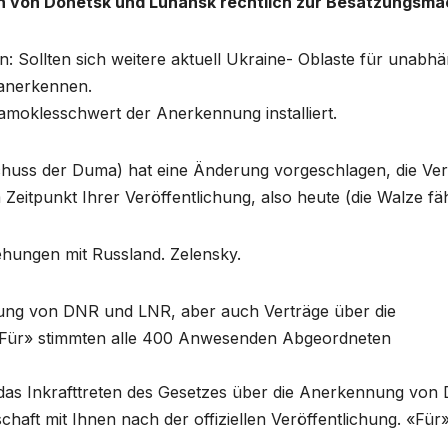
ilen von Donetsk und Luhansk rechtlich zur Besatzungsma
: Sollten sich weitere aktuell Ukraine- Oblaste für unabhä
 anerkennen.
amoklesschwert der Anerkennung installiert.
chuss der Duma) hat eine Änderung vorgeschlagen, die Ver
itpunkt Ihrer Veröffentlichung, also heute (die Walze fäh
hungen mit Russland. Zelensky.
nnung von DNR und LNR, aber auch Verträge über die
. «Für» stimmten alle 400 Anwesenden Abgeordneten
das Inkrafttreten des Gesetzes über die Anerkennung von
aft mit Ihnen nach der offiziellen Veröffentlichung. «Für