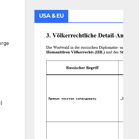
USA & EU
orge
e)