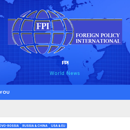
FPI
World News
 YOU
OVO-ROSSIA
RUSSIA & CHINA
USA & EU