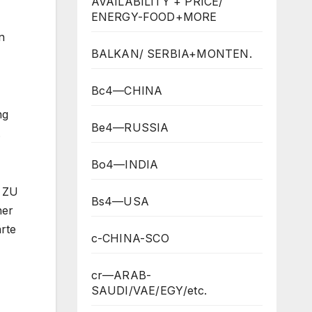
AVAILABILITY + PRICE/
ENERGY-FOOD+MORE
n
BALKAN/ SERBIA+MONTEN.
Bc4—CHINA
ng
Be4—RUSSIA
.
Bo4—INDIA
T ZU
Bs4—USA
ner
rte
c-CHINA-SCO
cr—ARAB-
SAUDI/VAE/EGY/etc.