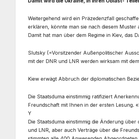
Damit wird die Ukraine, in Ihren Oblast- Te
Weitergehend wird ein Präzedenzfall geschaffen
erklären, könnte man sie nach diesem Muster
Damit hat man über dem Regime in Kiev, das D
Slutsky (=Vorsitzender Außenpolitischer Auss
mit der DNR und LNR werden wirksam mit dem Ze
Kiew erwägt Abbruch der diplomatischen Bezie
Die Staatsduma einstimmig ratifiziert Anerke
Freundschaft mit Ihnen in der ersten Lesung
Y
Die Staatsduma einstimmig die Änderung über 
und LNR, aber auch Verträge über die Freundsch
stimmten alle 400 Anwesenden Abgeordneten