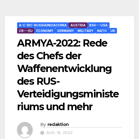
A-C-RIC-RUSSIAINDIACHINA
AUSTRIA
BS4---USA
CR---EU
ECONOMY
GERMANY
MILITARY
NATO
UK
ARMYA-2022: Rede
des Chefs der
Waffenentwicklung
des RUS-
Verteidigungsministe
riums und mehr
By
redaktion
AUG. 18, 2022