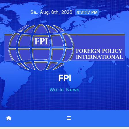
Skip
Sa.. Aug. 8th, 2026
to
4:31:19 PM
content
FPI
World News