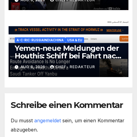
(wüssten aber nicht wie)/
+mehr
A-C-RIC-RUSSIAINDIACHINA
USA & EU
Yemen-neue Meldungen der
Houthis: Schiff bei Fahrt nach
Saudi-Yanbu-Angegriffen/
AUG. 8, 2026
CHEF- REDAKTEUR
+mehr
Schreibe einen Kommentar
Du musst
angemeldet
sein, um einen Kommentar
abzugeben.