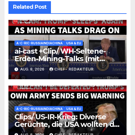
Related Post
A-C-RIC-RUSSIAINDIACHINA
USA & EU
ai-cast +Clip/ WH-Seltene-
Erden-Mining-Talks (mit
Processing-Thema): wirkliche
AUG. 8, 2026
CHEF- REDAKTEUR
REE-5n+-Problemzone nicht
erfasst/ Trump nickt ein (und
versäumt nichts)
A-C-RIC-RUSSIAINDIACHINA
USA & EU
Clips/ US-IR-Krieg: Diverse
Gerüchte, die USA wollten die
Lage irgendwie einfrieren
AUG. 8, 2026
CHEF- REDAKTEUR