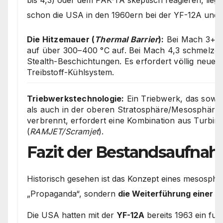
bis 4,3) oder dem PAK-TA skeptisch reagieren, lieg
schon die USA in den 1960ern bei der YF-12A und 
Die Hitzemauer (
Thermal Barrier
):
Bei Mach 3+ he
auf über 300–400 °C auf. Bei Mach 4,3 schmelze
Stealth-Beschichtungen. Es erfordert völlig neue 
Treibstoff-Kühlsystem.
Triebwerkstechnologie:
Ein Triebwerk, das sowoh
als auch in der oberen Stratosphäre/Mesosphäre 
verbrennt, erfordert eine Kombination aus Turbin
(
RAMJET/Scramjet
).
Fazit der Bestandsaufna
Historisch gesehen ist das Konzept eines mesosph
„Propaganda“, sondern
die Weiterführung einer 60
Die USA hatten mit der
YF-12A
bereits 1963 ein fun