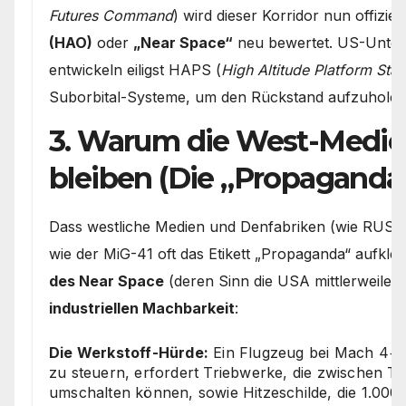
Futures Command
) wird dieser Korridor nun offiziell
(HAO)
oder
„Near Space“
neu bewertet. US-Unter
entwickeln eiligst HAPS (
High Altitude Platform Stat
Suborbital-Systeme, um den Rückstand aufzuholen
3. Warum die West-Medie
bleiben (Die „Propaganda
Dass westliche Medien und Denfabriken (wie RUSI o
wie der MiG-41 oft das Etikett „Propaganda“ aufkleb
des Near Space
(deren Sinn die USA mittlerweile 
industriellen Machbarkeit
:
Die Werkstoff-Hürde:
Ein Flugzeug bei Mach 4+ 
zu steuern, erfordert Triebwerke, die zwischen 
umschalten können, sowie Hitzeschilde, die 1.000 