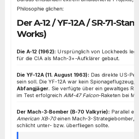
Philosophie glichen:
Der A-12 / YF-12A / SR-71-S
Works)
Die A-12 (1962):
Ursprünglich von Lockheeds lege
für die CIA als Mach-3+-Aufklärer gebaut.
Die YF-12A (11. August 1963):
Das direkte US-Pen
sein soll. Die YF-12A war kein Spionageflugzeug,
Abfangjäger
. Sie verfügte über ein gewaltiges Rad
im Test erfolgreich
AIM-47 Falcon
-Raketen bei Ma
Der Mach-3-Bomber (B-70 Valkyrie):
Parallel en
American XB-70
einen Mach-3-Strategiebomber, de
schlicht unter- bzw. überfliegen sollte.