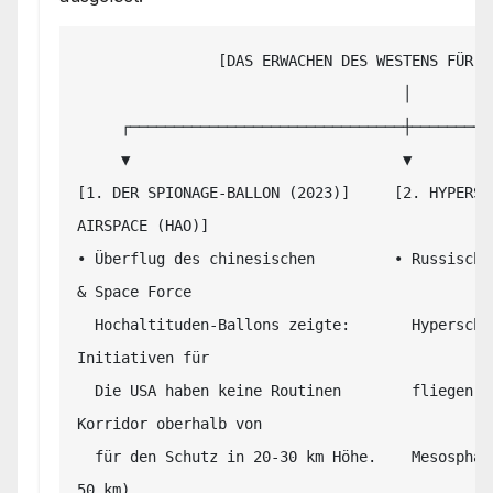
                [DAS ERWACHEN DES WESTENS FÜR DIE MESOSPHÄRE]

                                     │

     ┌───────────────────────────────┼───────────────────────────────┐

     ▼                               ▼                               ▼

[1. DER SPIONAGE-BALLON (2023)]     [2. HYPERSC
AIRSPACE (HAO)]

• Überflug des chinesischen         • Russisch-
& Space Force

  Hochaltituden-Ballons zeigte:       Hyperschall-Gleitkörper          gründen 
Initiativen für

  Die USA haben keine Routinen        fliegen genau in der             den 
Korridor oberhalb von

  für den Schutz in 20-30 km Höhe.    Mesosphäre/Stratosphäre.         FL500 (15–