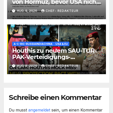
von Hormuz, bevor USA nicht
alle Truppen aus Region
AUG. 9, 2026
CHEF- REDAKTEUR
West-Asien abgezogen hat
A-C-RIC-RUSSIAINDIACHINA
USA & EU
Houthis zu neuem SAU-TUR-
PAK-Verteidigungs-
Abkommen: Tretet nicht
AUG. 9, 2026
CHEF- REDAKTEUR
gegen Yemen an (sonst wirds
hart)
Schreibe einen Kommentar
Du musst
angemeldet
sein, um einen Kommentar