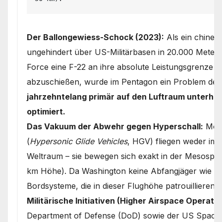
Der Ballongewiess-Schock (2023):
Als ein chines
ungehindert über US-Militärbasen in 20.000 Meter
Force eine F-22 an ihre absolute Leistungsgrenze 
abzuschießen, wurde im Pentagon ein Problem deut
jahrzehntelang primär auf den Luftraum unterhalb
optimiert.
Das Vakuum der Abwehr gegen Hyperschall:
Mode
(
Hypersonic Glide Vehicles
, HGV) fliegen weder im 
Weltraum – sie bewegen sich exakt in der Mesosph
km Höhe). Da Washington keine Abfangjäger wie di
Bordsysteme, die in dieser Flughöhe patrouillieren
Militärische Initiativen (Higher Airspace Operatio
Department of Defense (DoD) sowie der US Space