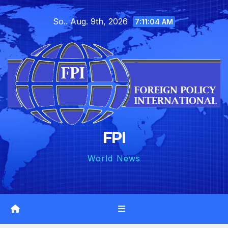
Skip
So.. Aug. 9th, 2026
to
7:11:05 AM
content
FPI
World News