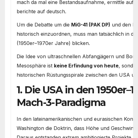
mach da mal eine Bestandsaufnahme, ermittle auf 
berichte auf deutsch.
Um die Debatte um die
MiG-41 (PAK DP)
und den B
historisch einzuordnen, muss man tatsächlich in di
(1950er–1970er Jahre) blicken.
Die Idee von ultraschnellen Abfangjägern und Bom
Mesosphäre ist
keine Erfindung von heute
, sonder
historischen Rüstungsspirale zwischen den USA un
1. Die USA in den 1950er–1
Mach-3-Paradigma
In den lateinamerikanischen und eurasischen Konfli
Washington die Doktrin, dass Höhe und Geschwindigk
Daraus entstanden extrem ambitionierte Projekte, d