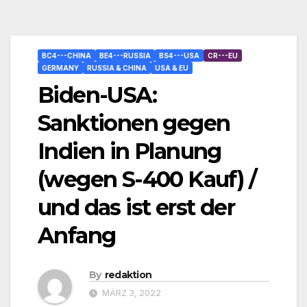
BC4---CHINA
BE4---RUSSIA
BS4---USA
CR---EU
GERMANY
RUSSIA & CHINA
USA & EU
Biden-USA:
Sanktionen gegen
Indien in Planung
(wegen S-400 Kauf) /
und das ist erst der
Anfang
By
redaktion
MÄRZ 3, 2022