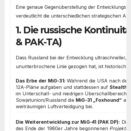
Eine genaue Gegenüberstellung der Entwicklungsp
verdeutlicht die unterschiedlichen strategischen Ans
1. Die russische Kontinuit
& PAK-TA)
Dass Russland bei der Entwicklung ultraschneller, 
ununterbrochene Linie gezogen hat, ist historisch u
Das Erbe der MiG-31:
Während die USA nach dem E
12A-Pläne aufgaben und stattdessen auf
Stealth-
im Unterschall- und niedrigen Überschallbereich se
Sowjetunion/Russland die
MiG-31 „Foxhound“
als
weiträumigen Luftverteidigung bei.
Die Weiterentwicklung zur MiG-41 (PAK DP):
Die 
des Ende der 1980er Jahre begonnenen
Projekts 