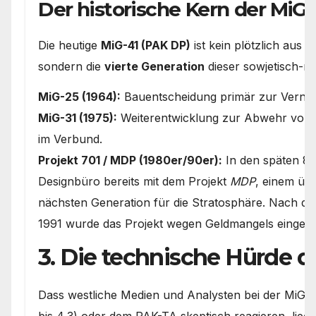
Der historische Kern der MiG-
Die heutige
MiG-41 (PAK DP)
ist kein plötzlich aus 
sondern die
vierte Generation
dieser sowjetisch-ru
MiG-25 (1964):
Bauentscheidung primär zur Verni
MiG-31 (1975):
Weiterentwicklung zur Abwehr von M
im Verbund.
Projekt 701 / MDP (1980er/90er):
In den späten 80
Designbüro bereits mit dem Projekt
MDP
, einem üb
nächsten Generation für die Stratosphäre. Nach 
1991 wurde das Projekt wegen Geldmangels eingefr
3. Die technische Hürde 
Dass westliche Medien und Analysten bei der MiG-