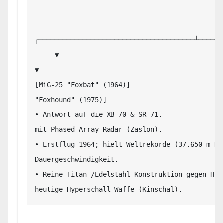
                                             │

┌───────────────────────────────────────┴──────
     ▼                                                                               
▼

[MiG-25 "Foxbat" (1964)]                       
"Foxhound" (1975)]

• Antwort auf die XB-70 & SR-71.               
mit Phased-Array-Radar (Zaslon).

• Erstflug 1964; hielt Weltrekorde (37.650 m Hö
Dauergeschwindigkeit.

• Reine Titan-/Edelstahl-Konstruktion gegen Hit