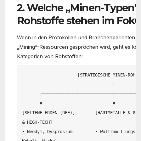
2. Welche „Minen-Typen“
Rohstoffe stehen im Foku
Wenn in den Protokollen und Branchenberichten v
„Mining“-Ressourcen gesprochen wird, geht es kon
Kategorien von Rohstoffen:
                      [STRATEGISCHE MINEN-ROHSTOFFE]

                                    │

       ┌────────────────────────────┼────────────────────────────┐

       ▼                            ▼                            ▼

[SELTENE ERDEN (REE)]        [HARTMETALLE & REF
& HIGH-TECH]

• Neodym, Dysprosium         • Wolfram (Tungste