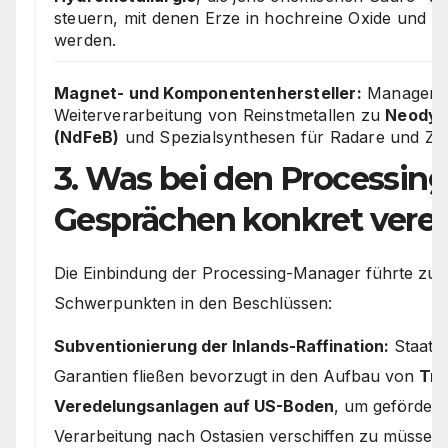
steuern, mit denen Erze in hochreine Oxide und M
werden.
Magnet- und Komponentenhersteller:
Manager a
Weiterverarbeitung von Reinstmetallen zu
Neodym
(NdFeB)
und Spezialsynthesen für Radare und Zie
3. Was bei den Processing
Gesprächen konkret vere
Die Einbindung der Processing-Manager führte zu 
Schwerpunkten in den Beschlüssen:
Subventionierung der Inlands-Raffination:
Staatli
Garantien fließen bevorzugt in den Aufbau von
Tre
Veredelungsanlagen auf US-Boden
, um gefördert
Verarbeitung nach Ostasien verschiffen zu müssen.