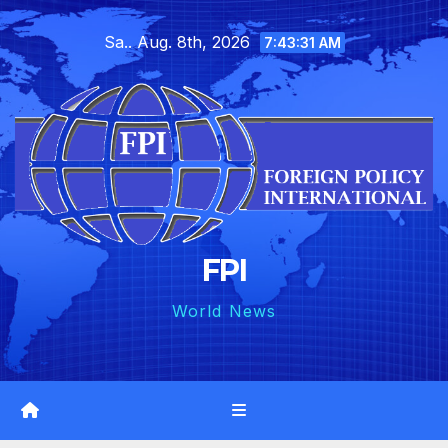
Skip
Sa.. Aug. 8th, 2026
to
7:43:32 AM
content
FPI
World News