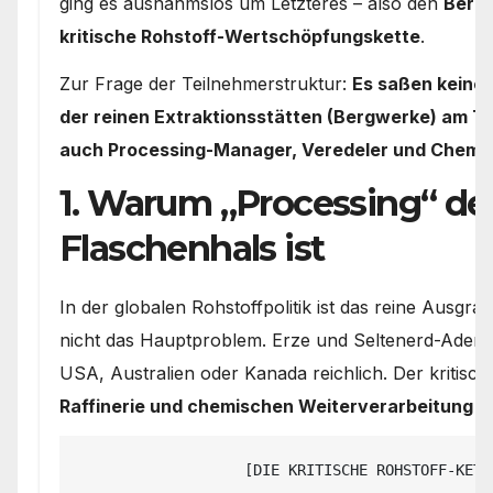
ging es ausnahmslos um Letzteres – also den
Bergb
kritische Rohstoff-Wertschöpfungskette
.
Zur Frage der Teilnehmerstruktur:
Es saßen keines
der reinen Extraktionsstätten (Bergwerke) am Tis
auch Processing-Manager, Veredeler und Chemie
1. Warum „Processing“ der
Flaschenhals ist
In der globalen Rohstoffpolitik ist das reine Ausgra
nicht das Hauptproblem. Erze und Seltenerd-Adern 
USA, Australien oder Kanada reichlich. Der kritische
Raffinerie und chemischen Weiterverarbeitung (
                   [DIE KRITISCHE ROHSTOFF-KETTE]
