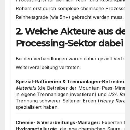
Rohers erst durch komplexe chemische Prozesse au
Reinheitsgrade (wie 5n+) gebracht werden muss.
2. Welche Akteure aus d
Processing-Sektor dabei 
Bei den Verhandlungen waren daher gezielt Vertrete
Weiterverarbeitung vertreten:
Spezial-Raffinerien & Trennanlagen-Betreiber:
U
Materials
(die Betreiber der Mountain-Pass-Mine in 
in eigene Trennanlagen investieren) und
USA Rare
Trennung schwerer Seltener Erden (
Heavy Rare E
spezialisiert haben.
Chemie- & Verarbeitungs-Manager:
Experten fü
Hydrometallurgie
, die jene chemischen Säure- u