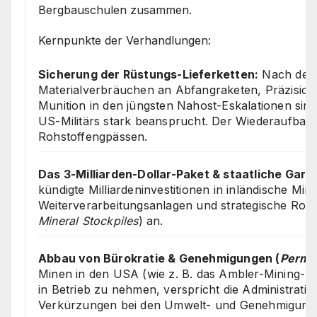
Bergbauschulen zusammen.
Kernpunkte der Verhandlungen:
Sicherung der Rüstungs-Lieferketten:
Nach den
Materialverbräuchen an Abfangraketen, Präzisio
Munition in den jüngsten Nahost-Eskalationen sin
US-Militärs stark beansprucht. Der Wiederaufbau s
Rohstoffengpässen.
Das 3-Milliarden-Dollar-Paket & staatliche Gara
kündigte Milliardeninvestitionen in inländische Min
Weiterverarbeitungsanlagen und strategische Rohst
Mineral Stockpiles
) an.
Abbau von Bürokratie & Genehmigungen (
Permit
Minen in den USA (wie z. B. das Ambler-Mining-Pro
in Betrieb zu nehmen, verspricht die Administratio
Verkürzungen bei den Umwelt- und Genehmigung