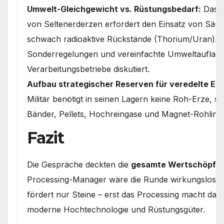
Umwelt-Gleichgewicht vs. Rüstungsbedarf:
Das c
von Seltenerderzen erfordert den Einsatz von Säuren
schwach radioaktive Rückstände (Thorium/Uran). H
Sonderregelungen und vereinfachte Umweltauflage
Verarbeitungsbetriebe diskutiert.
Aufbau strategischer Reserven für veredelte En
Militär benötigt in seinen Lagern keine Roh-Erze, s
Bänder, Pellets, Hochreingase und Magnet-Rohling
Fazit
Die Gespräche deckten die
gesamte Wertschöpfu
Processing-Manager wäre die Runde wirkungslos ge
fördert nur Steine – erst das Processing macht dara
moderne Hochtechnologie und Rüstungsgüter.