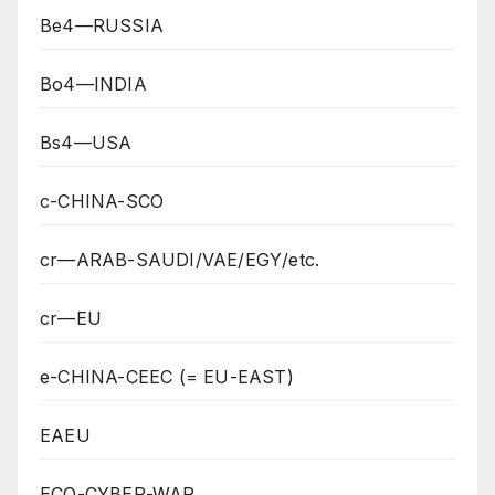
Be4—RUSSIA
Bo4—INDIA
Bs4—USA
c-CHINA-SCO
cr—ARAB-SAUDI/VAE/EGY/etc.
cr—EU
e-CHINA-CEEC (= EU-EAST)
EAEU
ECO-CYBER-WAR