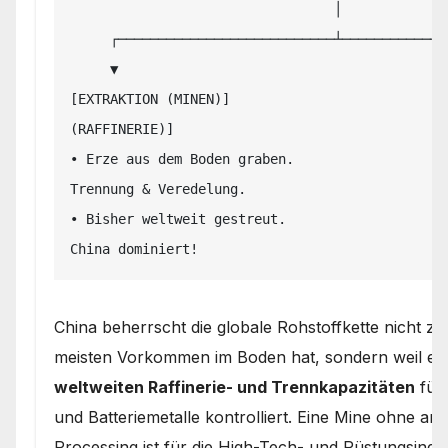
                                 │

     ┌───────────────────────────┴───────────────────────────┐

     ▼                                                       ▼

[EXTRAKTION (MINEN)]                           
(RAFFINERIE)]

• Erze aus dem Boden graben.                   
Trennung & Veredelung.

• Bisher weltweit gestreut.                    
China beherrscht die globale Rohstoffkette nicht zw
meisten Vorkommen im Boden hat, sondern weil e
weltweiten Raffinerie- und Trennkapazitäten
für 
und Batteriemetalle kontrolliert. Eine Mine ohne a
Processing ist für die High-Tech- und Rüstungsindus