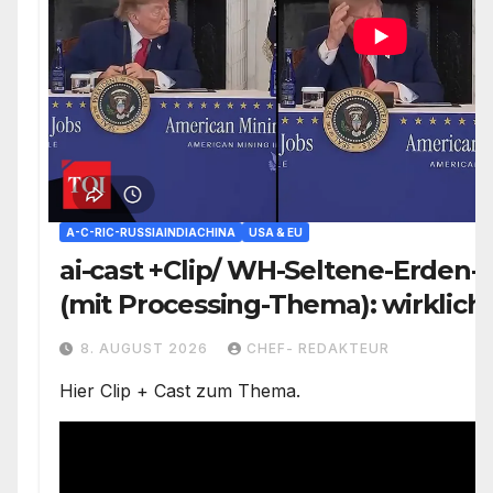
A-C-RIC-RUSSIAINDIACHINA
USA & EU
ai-cast +Clip/ WH-Seltene-Erden-
(mit Processing-Thema): wirklich
Problemzone nicht erfasst/ Trump
8. AUGUST 2026
CHEF- REDAKTEUR
versäumt nichts)
Hier Clip + Cast zum Thema.