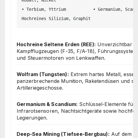
Kobalt, Nickel

• Terbium, Yttrium           • Germanium, Scandi
Hochreine Seltene Erden (REE):
Unverzichtbar f
Kampfflugzeugen (F-35, F/A-18), Führungssystem
und Steuermotoren von Lenkwaffen.
Wolfram (Tungsten):
Extrem hartes Metall, essenz
panzerbrechende Munition, Raketendüsen und s
Artilleriegeschosse.
Germanium & Scandium:
Schlüssel-Elemente für
Infrarotsensoren, Nachtsichtgeräte sowie hochfes
Legierungen.
Deep-Sea Mining (Tiefsee-Bergbau):
Auf dem Gi