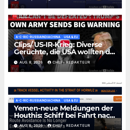
REE-5n+-Problemzone nicht
erfasst/ Trump nickt ein (und
versäumt nichts)
A-C-RIC-RUSSIAINDIACHINA
USA & EU
Clips/ US-IR-Krieg: Diverse
Gerüchte, die USA wollten die
Lage irgendwie einfrieren
AUG. 8, 2026
CHEF- REDAKTEUR
(wüssten aber nicht wie)/
+mehr
A-C-RIC-RUSSIAINDIACHINA
USA & EU
Yemen-neue Meldungen der
Houthis: Schiff bei Fahrt nach
Saudi-Yanbu-Angegriffen/
AUG. 8, 2026
CHEF- REDAKTEUR
+mehr