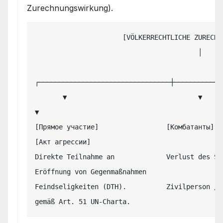
Zurechnungswirkung).
                      [VÖLKERRECHTLICHE ZURECHNUNGS-KASKADE]

                                         │

┌─────────────────────────────────┼────────────
       ▼                                 ▼                                 
▼

[Прямое участие]                 [Комбатанты]                      
[Акт агрессии]

Direkte Teilnahme an             Verlust des Schutz
Eröffnung von Gegenmaßnahmen

Feindseligkeiten (DTH).          Zivilperson / Ne