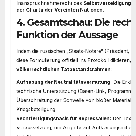
Inanspruchnahmerecht des
Selbstverteidigungsr
der Charta der Vereinten Nationen
.
4. Gesamtschau: Die recht
Funktion der Aussage
Indem die russischen „Staats-Notare“ (Präsident, A
diese Formulierung offiziell ins Protokoll diktieren, 
völkerrechtlichen Tatbestandsrahmen
:
Aufhebung der Neutralitätsvermutung:
Die Erkläru
technische Unterstützung (Daten-Link, Programmie
Überschreitung der Schwelle von bloßer Materiallie
Kriegsbeteiligung.
Rechtfertigungsbasis für Repressalien:
Der Text s
Voraussetzung, um Angriffe auf Aufklärungsmittel 