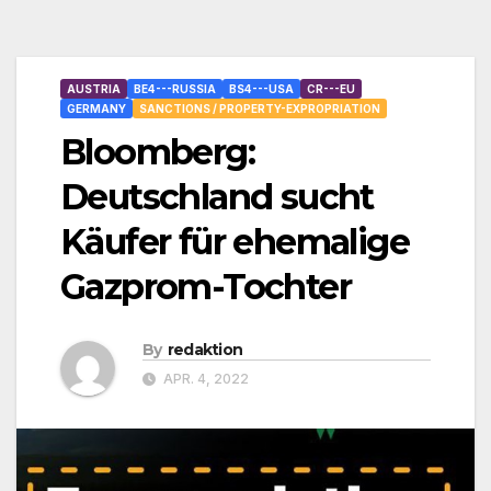
AUSTRIA
BE4---RUSSIA
BS4---USA
CR---EU
GERMANY
SANCTIONS / PROPERTY-EXPROPRIATION
Bloomberg:
Deutschland sucht
Käufer für ehemalige
Gazprom-Tochter
By
redaktion
APR. 4, 2022