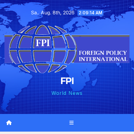
Skip
Sa.. Aug. 8th, 2026
to
2:09:16 AM
content
FPI
World News