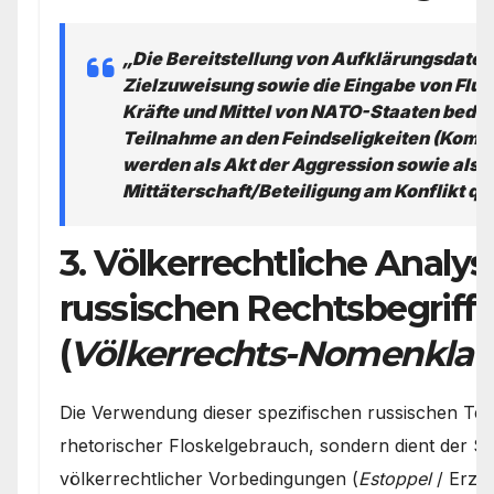
„Die Bereitstellung von Aufklärungsdaten,
Zielzuweisung sowie die Eingabe von Flu
Kräfte und Mittel von NATO-Staaten bedeu
Teilnahme an den Feindseligkeiten (Komb
werden als Akt der Aggression sowie als
Mittäterschaft/Beteiligung am Konflikt qua
3. Völkerrechtliche Analys
russischen Rechtsbegriff
(
Völkerrechts-Nomenklat
Die Verwendung dieser spezifischen russischen Term
rhetorischer Floskelgebrauch, sondern dient der S
völkerrechtlicher Vorbedingungen (
Estoppel
/ Erze