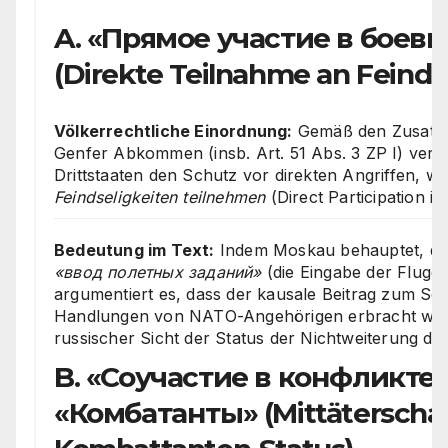
A. «Прямое участие в боев
(Direkte Teilnahme an Feinds
Völkerrechtliche Einordnung:
Gemäß den Zusatzp
Genfer Abkommen (insb. Art. 51 Abs. 3 ZP I) verli
Drittstaaten den Schutz vor direkten Angriffen, w
Feindseligkeiten teilnehmen
(Direct Participation in
Bedeutung im Text:
Indem Moskau behauptet, d
«ввод полетных заданий»
(die Eingabe der Flugd
argumentiert es, dass der kausale Beitrag zum Sc
Handlungen von NATO-Angehörigen erbracht wird.
russischer Sicht der Status der Nichtweiterung des
B. «Соучастие в конфликте»
«Комбатанты» (Mittäterschaf