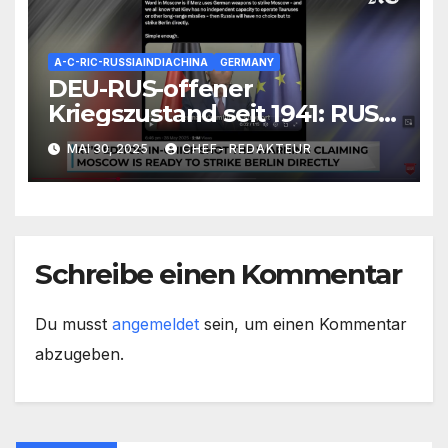
A-C-RIC-RUSSIAINDIACHINA
GERMANY
DEU-RUS-offener
Kriegszustand seit 1941: RUS
reagiert auf
MAI 30, 2025
CHEF- REDAKTEUR
Völkerrechtslage, droht mit
Angriff
Schreibe einen Kommentar
Du musst
angemeldet
sein, um einen Kommentar
abzugeben.