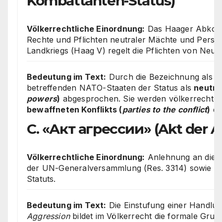
Kombattanten-Status)
Völkerrechtliche Einordnung:
Das Haager Abkomm
Rechte und Pflichten neutraler Mächte und Person
Landkriegs (Haag V) regelt die Pflichten von Neutr
Bedeutung im Text:
Durch die Bezeichnung als
M
betreffenden NATO-Staaten der Status als
neutral
powers
)
abgesprochen. Sie werden völkerrechtlic
bewaffneten Konflikts (
parties to the conflict
)
dek
C. «Акт агрессии» (Akt der A
Völkerrechtliche Einordnung:
Anlehnung an die D
der UN-Generalversammlung (Res. 3314) sowie Ar
Statuts.
Bedeutung im Text:
Die Einstufung einer Handlun
Aggression
bildet im Völkerrecht die formale Grun