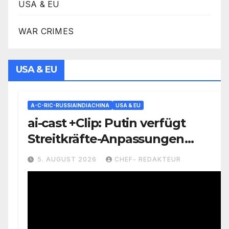
USA & EU
WAR CRIMES
USA & EU
A-C-RIC-RUSSIAINDIACHINA
USA & EU
ai-cast +Clip: Putin verfügt
Streitkräfte-Anpassungen
(=Lehren aus UKR-Krieg)=
5. AUGUST 2026
CHEF- REDAKTEUR
Unbemannte Systeme nun als
Teilstreitkraft, etc.