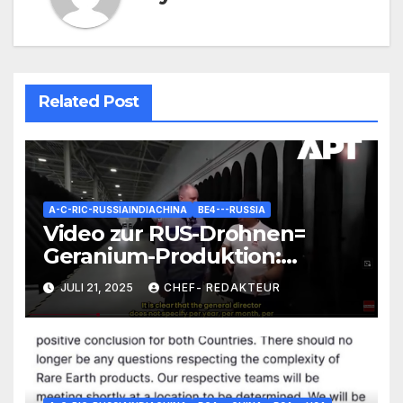
Related Post
A-C-RIC-RUSSIAINDIACHINA
BE4---RUSSIA
Video zur RUS-Drohnen=
Geranium-Produktion:
Interessante Zahlen und
JULI 21, 2025
CHEF- REDAKTEUR
Fakten