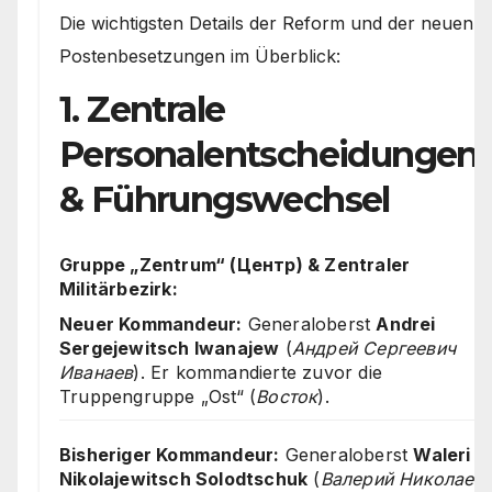
Die wichtigsten Details der Reform und der neuen
Postenbesetzungen im Überblick:
1. Zentrale
Personalentscheidungen
& Führungswechsel
Gruppe „Zentrum“ (Центр) & Zentraler
Militärbezirk:
Neuer Kommandeur:
Generaloberst
Andrei
Sergejewitsch Iwanajew
(
Андрей Сергеевич
Иванаев
). Er kommandierte zuvor die
Truppengruppe „Ost“ (
Восток
).
Bisheriger Kommandeur:
Generaloberst
Waleri
Nikolajewitsch Solodtschuk
(
Валерий Николаев