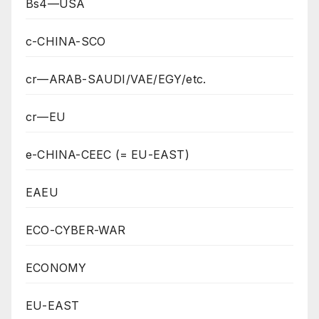
Bs4—USA
c-CHINA-SCO
cr—ARAB-SAUDI/VAE/EGY/etc.
cr—EU
e-CHINA-CEEC (= EU-EAST)
EAEU
ECO-CYBER-WAR
ECONOMY
EU-EAST