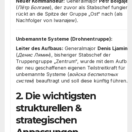
Neuer Kommandeur:
Generalmajor
Petr Bolgaje
(
Пётр Болгаев
), der zuvor als Stabschef fungierte
rückt an die Spitze der Gruppe „Ost“ nach (als
Nachfolger von Iwanajew).
Unbemannte Systeme (Drohnentruppe):
Leiter des Aufbaus:
Generalmajor
Denis Ljamin
(
Денис Лямин
), bisheriger Stabschef der
Truppengruppe „Zentrum“, wurde mit dem Aufba
der neu geschaffenen eigenen Teilstreitkraft für
unbemannte Systeme (
войска беспилотных
систем
) beauftragt und soll diese künftig führen.
2. Die wichtigsten
strukturellen &
strategischen