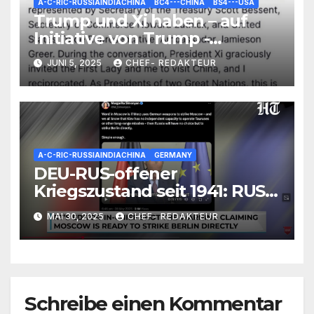
A-C-RIC-RUSSIAINDIACHINA
BC4---CHINA
BS4---USA
Trump und Xi haben – auf
Initiative von Trump -
telefoniert – Statement von
JUNI 5, 2025
CHEF- REDAKTEUR
Trump
A-C-RIC-RUSSIAINDIACHINA
GERMANY
DEU-RUS-offener
Kriegszustand seit 1941: RUS
reagiert auf
MAI 30, 2025
CHEF- REDAKTEUR
Völkerrechtslage, droht mit
Angriff
Schreibe einen Kommentar