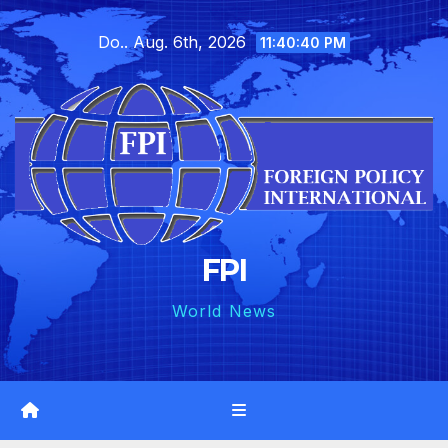
Skip
Do.. Aug. 6th, 2026
to
11:40:42 PM
content
FPI
World News