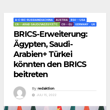
A-C-RIC-RUSSIAINDIACHINA
AUSTRIA
BS4---USA
CR---ARAB-SAUDI/VAE/EGY/ETC.
CR---EU
GERMANY
UK
BRICS-Erweiterung:
Ägypten, Saudi-
Arabien+ Türkei
könnten den BRICS
beitreten
By
redaktion
JULI 15, 2022