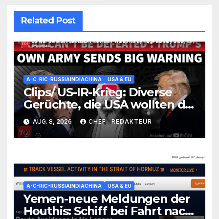
Related Post
A-C-RIC-RUSSIAINDIACHINA
USA & EU
Clips/ US-IR-Krieg: Diverse
Gerüchte, die USA wollten die
Lage irgendwie einfrieren
AUG. 8, 2026
CHEF- REDAKTEUR
(wüssten aber nicht wie)/
+mehr
A-C-RIC-RUSSIAINDIACHINA
USA & EU
Yemen-neue Meldungen der
Houthis: Schiff bei Fahrt nach