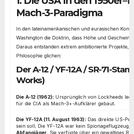
1. Die USA in den 1950er–1
Mach-3-Paradigma
In den lateinamerikanischen und eurasischen Konfli
Washington die Doktrin, dass Höhe und Geschwindigk
Daraus entstanden extrem ambitionierte Projekte, d
Philosophie glichen:
Der A-12 / YF-12A / SR-71-S
Works)
Die A-12 (1962):
Ursprünglich von Lockheeds lege
für die CIA als Mach-3+-Aufklärer gebaut.
Die YF-12A (11. August 1963):
Das direkte US-Pen
sein soll. Die YF-12A war kein Spionageflugzeug,
Abfangjäger
. Sie verfügte über ein gewaltiges Rad