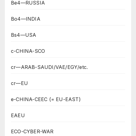
Be4—RUSSIA
Bo4—INDIA
Bs4—USA
c-CHINA-SCO
cr—ARAB-SAUDI/VAE/EGY/etc.
cr—EU
e-CHINA-CEEC (= EU-EAST)
EAEU
ECO-CYBER-WAR