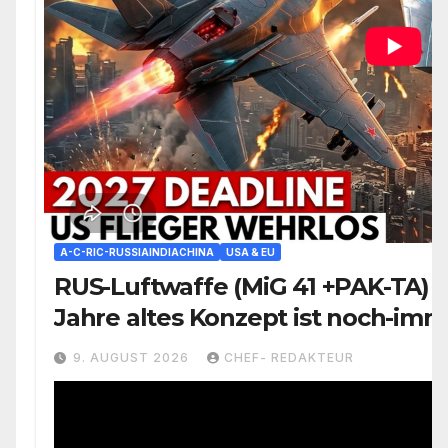
A-C-RIC-RUSSIAINDIACHINA
USA & EU
RUS-Luftwaffe (MiG 41 +PAK-TA) 
Jahre altes Konzept ist noch-imm
aktiv
9. AUGUST 2026
CHEF- REDAKTEUR