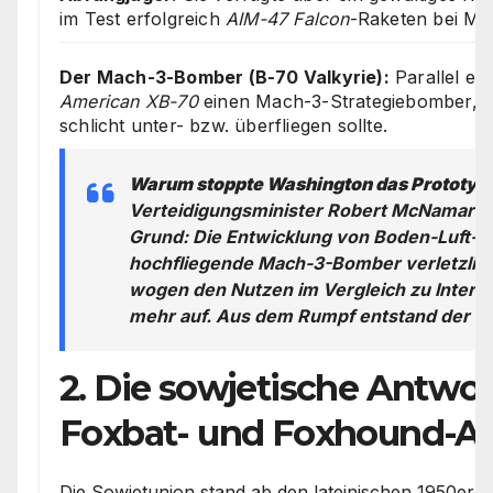
im Test erfolgreich
AIM-47 Falcon
-Raketen bei Ma
Der Mach-3-Bomber (B-70 Valkyrie):
Parallel en
American XB-70
einen Mach-3-Strategiebomber, de
schlicht unter- bzw. überfliegen sollte.
Warum stoppte Washington das Prototy
Verteidigungsminister Robert McNamara b
Grund: Die Entwicklung von Boden-Luft-
hochfliegende Mach-3-Bomber verletzlic
wogen den Nutzen im Vergleich zu Interko
mehr auf. Aus dem Rumpf entstand der re
2. Die sowjetische Antwor
Foxbat- und Foxhound-A
Die Sowjetunion stand ab den lateinischen 1950er 