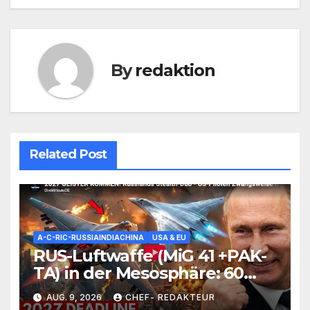
By
redaktion
Related Post
A-C-RIC-RUSSIAINDIACHINA
USA & EU
RUS-Luftwaffe (MiG 41 +PAK-
TA) in der Mesosphäre: 60
Jahre altes Konzept ist noch-
AUG. 9, 2026
CHEF- REDAKTEUR
immer= gefährlicher wieder