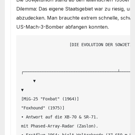
Dilemma: Das eigene Staatsgebiet war zu riesig, u
abzudecken. Man brauchte extrem schnelle, schwere
US-Mach-3-Bomber abfangen konnten.
                    [DIE EVOLUTION DER SOWJETISCHEN MEEREN-ABFANGJÄGER]

                                             │

┌───────────────────────────────────────┴──────
     ▼                                                                               
▼

[MiG-25 "Foxbat" (1964)]                       
"Foxhound" (1975)]

• Antwort auf die XB-70 & SR-71.               
mit Phased-Array-Radar (Zaslon).

• Erstflug 1964; hielt Weltrekorde (37.650 m Hö