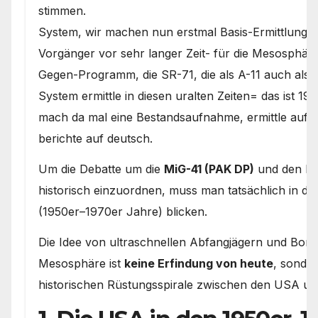
stimmen.
System, wir machen nun erstmal Basis-Ermittlunge
Vorgänger vor sehr langer Zeit- für die Mesosphär
Gegen-Programm, die SR-71, die als A-11 auch als
System ermittle in diesen uralten Zeiten= das ist 
mach da mal eine Bestandsaufnahme, ermittle auf 
berichte auf deutsch.
Um die Debatte um die
MiG-41 (PAK DP)
und den B
historisch einzuordnen, muss man tatsächlich in di
(1950er–1970er Jahre) blicken.
Die Idee von ultraschnellen Abfangjägern und Bom
Mesosphäre ist
keine Erfindung von heute
, sonder
historischen Rüstungsspirale zwischen den USA un