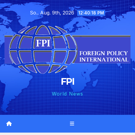
Skip
So.. Aug. 9th, 2026
to
12:40:19 PM
content
FPI
World News