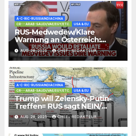
A-C-RIC-RUSSIAINDIACHINA
CR---ARAB-SAUDI/VAE/EGY/ETC.
USA & EU
RUS-Medwedew/Klare
Warnung an Österreich:
NATO-Beitritt führt zu RUS-
AUG. 28, 2025
CHEF- REDAKTEUR
Reaktion
A-C-RIC-RUSSIAINDIACHINA
CR---ARAB-SAUDI/VAE/EGY/ETC.
USA & EU
Trump will Zelensky-Putin-
Treffen= RUS sagt NEIN/
China +SCO-Gipfel/ +mehr
AUG. 28, 2025
CHEF- REDAKTEUR