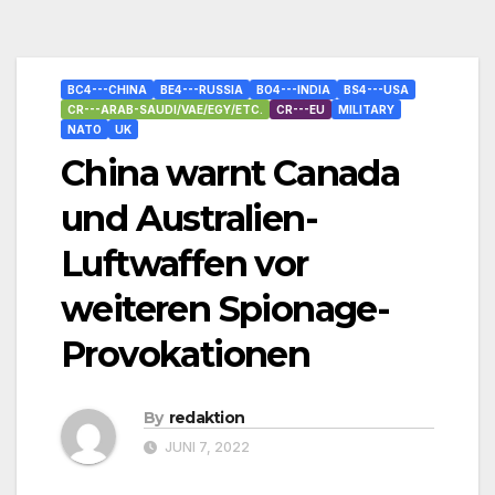
BC4---CHINA
BE4---RUSSIA
BO4---INDIA
BS4---USA
CR---ARAB-SAUDI/VAE/EGY/ETC.
CR---EU
MILITARY
NATO
UK
China warnt Canada
und Australien-
Luftwaffen vor
weiteren Spionage-
Provokationen
By
redaktion
JUNI 7, 2022