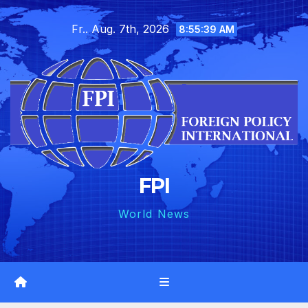
Skip
Fr.. Aug. 7th, 2026
to
8:55:40 AM
content
FPI
World News