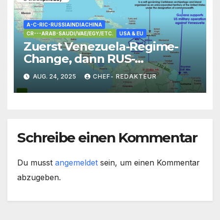
A-C-RIC-RUSSIAINDIACHINA
CR---ARAB-SAUDI/VAE/EGY/ETC.
USA & EU
Zuerst Venezuela-Regime-
Change, dann RUS-
Sanktionen (oder
AUG. 24, 2025
CHEF- REDAKTEUR
Kapitulation): West-Träume
ohne Wirklichkeits- Chance
Schreibe einen Kommentar
Du musst
angemeldet
sein, um einen Kommentar
abzugeben.