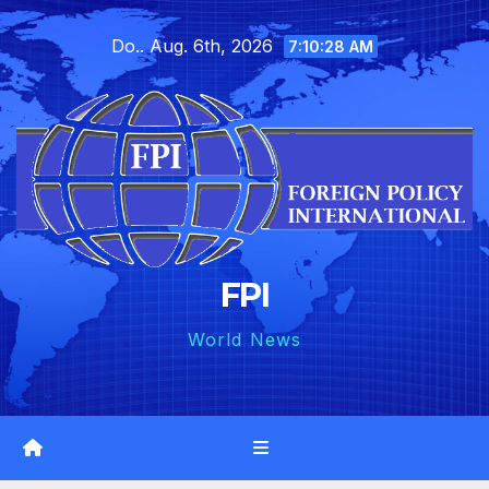
Skip
Do.. Aug. 6th, 2026
to
7:10:29 AM
content
FPI
World News