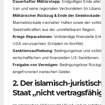
Dauerhafter Militärstopp:
Endgültiges Ende aller 
Iran und seine regionalen Verbündeten (in Libanon, 
Militärischer Rückzug & Ende der Seeblockade:
A
Marineblockade irannaher Häfen sowie der vollstä
Seestreitkräften aus der unmittelbaren Region.
Kriegs-Reparationen:
Vollständige finanzielle Ents
USA verursachten Schäden im Konflikt.
Sanktionsaufhebung:
Bedingungslose und vollstän
wirtschaftlichen und finanziellen US-Sanktionen.
Freigabe von Vermögen:
Bedingungslose Rückgabe
eingefrorenen iranischen Gelder.
2. Der islamisch-juristische
Staat „nicht vertragsfähig