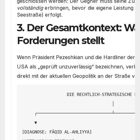
geschlossen werden: Der Gegner muss seine Zug
vollständig
erbringen, bevor die eigene Leistung (h
Seestraße) erfolgt.
3. Der Gesamtkontext: Wa
Forderungen stellt
Wenn Präsident Pezeshkian und die Hardliner der R
USA als „geprüft unzuverlässig“ bezeichnen, verbind
direkt mit der aktuellen Geopolitik an der Straße v
                  DIE RECHTLICH-STRATEGISCHE LOGIK IRANS

                                    │

     ┌──────────────────────────────┴──────────────────────────────┐

     ▼                                                             ▼

[DIAGNOSE: FĀQID AL-AHLIYYA]                   