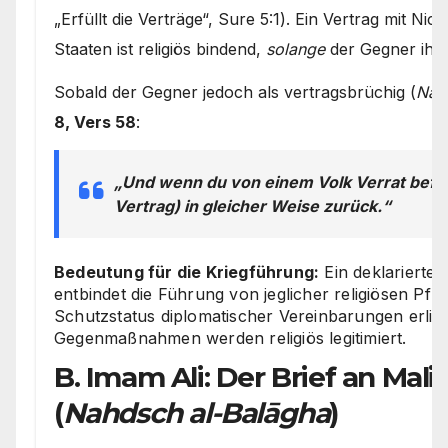
„Erfüllt die Verträge“, Sure 5:1). Ein Vertrag mit N
Staaten ist religiös bindend,
solange
der Gegner ihn 
Sobald der Gegner jedoch als vertragsbrüchig (
Nāki
8, Vers 58
:
„Und wenn du von einem Volk Verrat befür
Vertrag) in gleicher Weise zurück.“
Bedeutung für die Kriegführung:
Ein deklarierte
entbindet die Führung von jeglicher religiösen Pfl
Schutzstatus diplomatischer Vereinbarungen erlisch
Gegenmaßnahmen werden religiös legitimiert.
B. Imam Ali: Der Brief an Mali
(
Nahdsch al-Balāgha
)