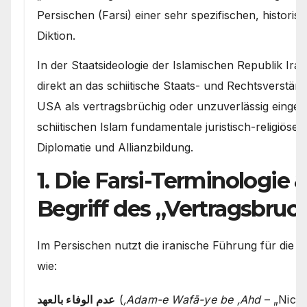
Persischen (Farsi) einer sehr spezifischen, historis
Diktion.
In der Staatsideologie der Islamischen Republik Iran
direkt an das schiitische Staats- und Rechtsverständ
USA als vertragsbrüchig oder unzuverlässig eingeor
schiitischen Islam fundamentale juristisch-religiöse 
Diplomatie und Allianzbildung.
1. Die Farsi-Terminologie &
Begriff des „Vertragsbruc
Im Persischen nutzt die iranische Führung für die 
wie:
عدم الوفاء بالعهد
(
‚Adam-e Wafā-ye be ‚Ahd
– „Nicht