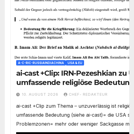
A-C-RIC-RUSSIAINDIACHINA
USA & EU
ai-cast +Clip: IRN-Pezeshkian zu 
umfassende religiöse Bedeutun
Spielraum
10. AUGUST 2026
CHEF- REDAKTEUR
ai-cast +Clip zum Thema – unzuverlässig ist religiös
umfassende Bedeutung (siehe ai-cast)= die USA ste
Problemzonen= mehr oder weniger Sackgasse mit 