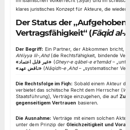
Im islamischen Völkerrecht (
Siyar
) und im schiitisch
klares juristisches Konzept für Akteure, die wieder
Der Status der „Aufgehoben
Vertragsfähigkeit“ (
Fāqid al-A
Der Begriff:
Ein Partner, der Abkommen bricht, ver
Ahliyya lil-‚Ahd
(die Rechtsfähigkeit, bindende Vert
«غیر قابل اعتماد»
(
Gheyr-e qābel-e e’temād
– „unfä
«ناقض عهد»
(
Nāqidh-e ‚Ahd
– „systematischer Vert
Die Rechtsfolge im Fiqh:
Sobald einem Akteur die
verbietet das schiitische Recht dem Herrscher (
Wal
Staatsführung), Verträge einzugehen, die auf
Zuk
gegenseitigem Vertrauen
basieren.
Die Ausnahme:
Verträge mit einem solchen Akteu
unter dem Prinzip der
Gleichzeitigkeit und Vorau