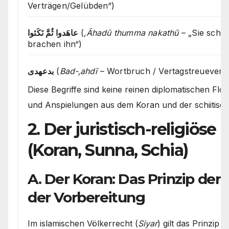
Verträgen/Gelübden“)
عاهَدوا ثُمَّ نَكَثوا
(
‚Āhadū thumma nakathū
– „Sie schlo
brachen ihn“)
بدعهدی
(
Bad-‚ahdī
– Wortbruch / Vertagstreueverl
Diese Begriffe sind keine reinen diplomatischen Flos
und Anspielungen aus dem Koran und der schiitisch
2. Der juristisch-religiös
(Koran, Sunna, Schia)
A. Der Koran: Das Prinzip der
der Vorbereitung
Im islamischen Völkerrecht (
Siyar
) gilt das Prinzip