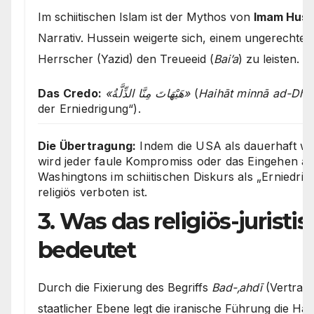
Im schiitischen Islam ist der Mythos von
Imam Huss
Narrativ. Hussein weigerte sich, einem ungerechte
Herrscher (Yazid) den Treueeid (
Bai’a
) zu leisten.
Das Credo:
«هَيْهَاتَ مِنَّا الذِّلَّةُ»
(
Haihāt minnā ad-Dhil
der Erniedrigung“).
Die Übertragung:
Indem die USA als dauerhaft wor
wird jeder faule Kompromiss oder das Eingehen au
Washingtons im schiitischen Diskurs als „Erniedrigu
religiös verboten ist.
3. Was das religiös-juristi
bedeutet
Durch die Fixierung des Begriffs
Bad-‚ahdī
(Vertrags
staatlicher Ebene legt die iranische Führung die H