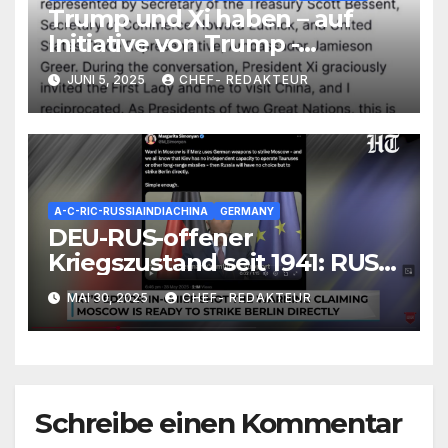
Trump und Xi haben – auf
Initiative von Trump -
telefoniert – Statement von
JUNI 5, 2025
CHEF- REDAKTEUR
Trump
A-C-RIC-RUSSIAINDIACHINA
GERMANY
DEU-RUS-offener
Kriegszustand seit 1941: RUS
reagiert auf
MAI 30, 2025
CHEF- REDAKTEUR
Völkerrechtslage, droht mit
Angriff
Schreibe einen Kommentar