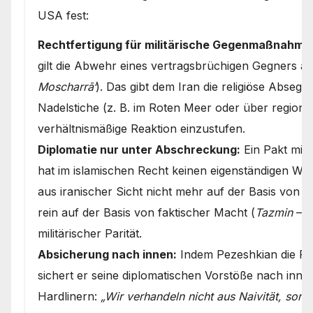
USA fest:
Rechtfertigung für militärische Gegenmaßnahme
gilt die Abwehr eines vertragsbrüchigen Gegners a
Moscharrā‘
). Das gibt dem Iran die religiöse Absegn
Nadelstiche (z. B. im Roten Meer oder über regional
verhältnismäßige Reaktion einzustufen.
Diplomatie nur unter Abschreckung:
Ein Pakt mit 
hat im islamischen Recht keinen eigenständigen W
aus iranischer Sicht nicht mehr auf der Basis von „
rein auf der Basis von faktischer Macht (
Tazmin
– h
militärischer Parität.
Absicherung nach innen:
Indem Pezeshkian die Rhe
sichert er seine diplomatischen Vorstöße nach innen 
Hardlinern:
„Wir verhandeln nicht aus Naivität, son