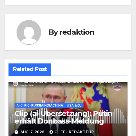
By
redaktion
Related Post
A-C-RIC-RUSSIAINDIACHINA
USA & EU
Clip (ai-Übersetzung): Putin
erhält Donbass-Meldung
AUG. 7, 2026
CHEF- REDAKTEUR