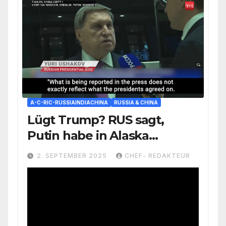
A-C-RIC-RUSSIAINDIACHINA
RUSSIA & CHINA
Lügt Trump? RUS sagt,
Putin habe in Alaska
niemals einem Treffen mit
2. SEPTEMBER 2025
CHEF- REDAKTEUR
Zelensky zugestimmt