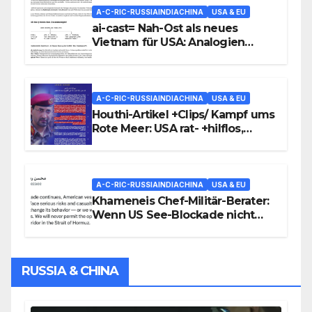
A-C-RIC-RUSSIAINDIACHINA
USA & EU
ai-cast= Nah-Ost als neues
Vietnam für USA: Analogien
verblüffend präzise
A-C-RIC-RUSSIAINDIACHINA
USA & EU
Houthi-Artikel +Clips/ Kampf ums
Rote Meer: USA rat- +hilflos,
Houthis mit Struktur-Angriffen
gegen überfordert-hilflose
Saudis
A-C-RIC-RUSSIAINDIACHINA
USA & EU
Khameneis Chef-Militär-Berater:
Wenn US See-Blockade nicht
aufhebt, werden wir US-Flotte
angreifen
RUSSIA & CHINA