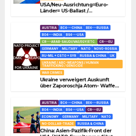
USA/Neu-Ausrichtung=Euro-
Länder= US-Ballast /
Österreich+Deutschland im
Kriegszustand mit Russland
AUSTRIA
BC4---CHINA
BE4---RUSSIA
BO4---INDIA
BS4---USA
CR---ARAB-SAUDI/VAE/EGY/ETC.
CR---EU
GERMANY
MILITARY
NATO
NOVO-ROSSIA
RU-MIL + CSTO + SYR
RUSSIA & CHINA
UK
UKRAINE / ABC-WEAPONS / HUMAN
TRAFFICKING / GENOCIDE
WAR CRIMES
Ukraine verweigert Auskunft
über Zaporoschja Atom- Waffen-
Material
AUSTRIA
BC4---CHINA
BE4---RUSSIA
BO4---INDIA
BS4---USA
CR---EU
ECONOMY
GERMANY
MILITARY
NATO
NO-DOLLAR-TRADE
RUSSIA & CHINA
China: Asien-Pazifik-Front der