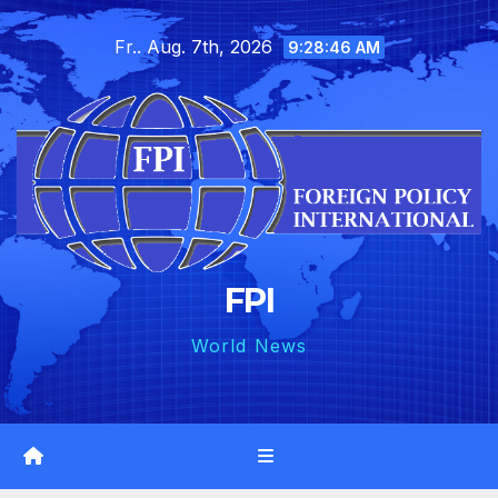
Skip
Fr.. Aug. 7th, 2026
to
9:28:48 AM
content
FPI
World News