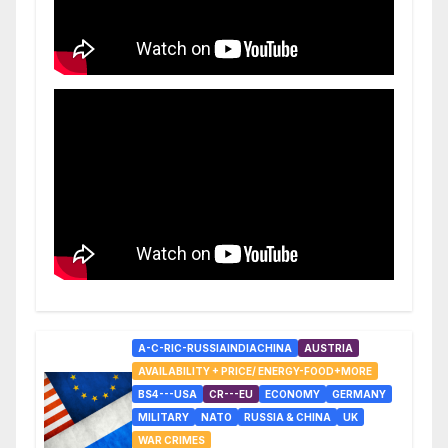
A-C-RIC-RUSSIAINDIACHINA
AUSTRIA
AVAILABILITY + PRICE/ ENERGY-FOOD+MORE
BS4---USA
CR---EU
ECONOMY
GERMANY
MILITARY
NATO
RUSSIA & CHINA
UK
WAR CRIMES