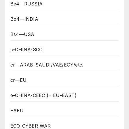
Be4—RUSSIA
Bo4—INDIA
Bs4—USA
c-CHINA-SCO
cr—ARAB-SAUDI/VAE/EGY/etc.
cr—EU
e-CHINA-CEEC (= EU-EAST)
EAEU
ECO-CYBER-WAR